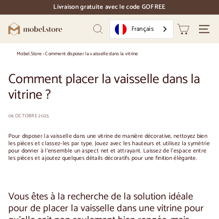
Accéder
Livraison gratuite avec le code GOFREE
directement
pause
au
des
M
contenu
Français
diapositives
Recherche
Naviga
o
b
Mobel.Store
›
Comment disposer la vaisselle dans la vitrine
e
Comment placer la vaisselle dans la
l.
vitrine ?
S
t
06 OCTOBRE 2025
o
r
Pour disposer la vaisselle dans une vitrine de manière décorative, nettoyez bien
les pièces et classez-les par type. Jouez avec les hauteurs et utilisez la symétrie
e
pour donner à l'ensemble un aspect net et attrayant. Laissez de l'espace entre
les pièces et ajoutez quelques détails décoratifs pour une finition élégante.
Vous êtes à la recherche de la solution idéale
pour
de placer la vaisselle dans une vitrine
pour