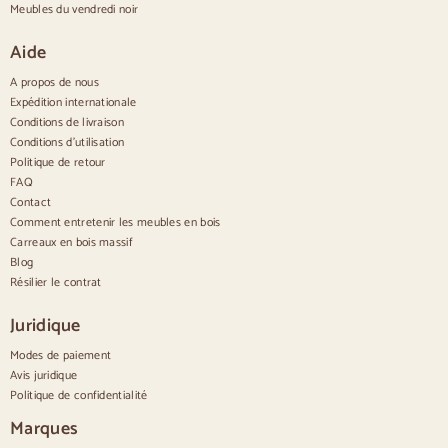
Buffets hauts
Meubles du vendredi noir
Grands buffets
Petits buffets
Aide
Buffets étroits
Buffets blancs
A propos de nous
Buffets en noyer
Expédition internationale
Conditions de livraison
Confortable
Conditions d'utilisation
Politique de retour
Couettes
Commodes modernes
FAQ
Commodes rustiques
Contact
Commodes design
Comment entretenir les meubles en bois
Haut confortable
Carreaux en bois massif
Petites commodes
Blog
Grandes commodes
Résilier le contrat
Commodes étroites
Commodes blanches
Juridique
Commodes en bois de noyer
Modes de paiement
Jeux
Avis juridique
Politique de confidentialité
Salle à manger
Salon
Marques
Chambre à coucher