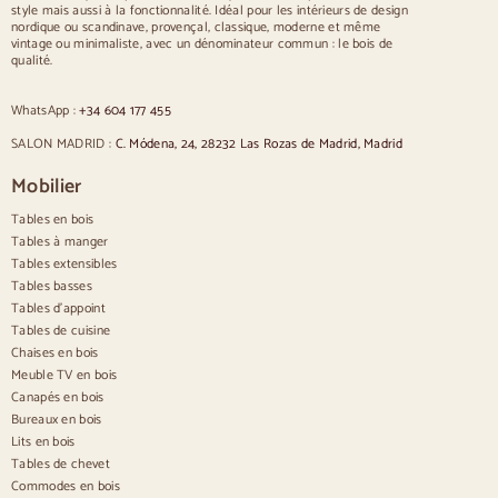
Chaises
style mais aussi à la fonctionnalité. Idéal pour les intérieurs de design
nordique ou scandinave, provençal, classique, moderne et même
Chaises rembourrées bleues
vintage ou minimaliste, avec un dénominateur commun : le bois de
Chaises rembourrées grises
qualité.
Chaises rembourrées vertes
Chaises classiques
WhatsApp :
+34 604 177 455
Chaises de style provençal
Chaises de style scandinave
SALON MADRID :
C. Módena, 24, 28232 Las Rozas de Madrid, Madrid
Chaises de style vintage
Chaises de style rustique
Mobilier
Chaises de salle à manger beige
Tables en bois
Chaises de salle à manger blanches
Cuisine en bois silas
Tables à manger
Chaises de bureau
Tables extensibles
Tables basses
Buffets
Tables d'appoint
Tables de cuisine
Buffets en bois
Chaises en bois
Buffet d'entrée
Meuble TV en bois
Buffets de cuisine
Canapés en bois
Buffets modernes
Bureaux en bois
Buffets vintage
Buffets nordiques
Lits en bois
Buffets rustiques
Tables de chevet
Buffets design
Commodes en bois