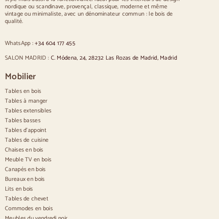
nordique ou scandinave, provençal, classique, moderne et même
Chaises rembourrées bleues
vintage ou minimaliste, avec un dénominateur commun : le bois de
Chaises rembourrées grises
qualité.
Chaises rembourrées vertes
Chaises classiques
WhatsApp :
+34 604 177 455
Chaises de style provençal
Chaises de style scandinave
SALON MADRID :
C. Módena, 24, 28232 Las Rozas de Madrid, Madrid
Chaises de style vintage
Chaises de style rustique
Mobilier
Chaises de salle à manger beige
Tables en bois
Chaises de salle à manger blanches
Cuisine en bois silas
Tables à manger
Chaises de bureau
Tables extensibles
Tables basses
Buffets
Tables d'appoint
Tables de cuisine
Buffets en bois
Chaises en bois
Buffet d'entrée
Meuble TV en bois
Buffets de cuisine
Canapés en bois
Buffets modernes
Bureaux en bois
Buffets vintage
Buffets nordiques
Lits en bois
Buffets rustiques
Tables de chevet
Buffets design
Commodes en bois
Buffets hauts
Meubles du vendredi noir