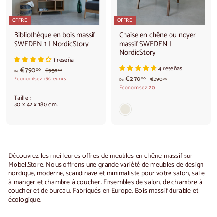
OFFRE
OFFRE
Bibliothèque en bois massif
Chaise en chêne ou noyer
SWEDEN 1 | NordicStory
massif SWEDEN |
NordicStory
1 reseña
4 reseñas
À
€790
P
€
00
€950
00
De
r
9
p
à
€270
P
Economisez 160 euros
€
00
€290
00
De
i
5
r
2
a
p
Economisez 20
0
x
i
9
r
a
,
Taille :
h
0
x
t
r
80 x 42 x 180 cm.
0
a
,
h
0
i
t
b
0
a
0
i
r
i
b
t
i
d
r
u
t
e
d
e
u
7
e
l
e
Découvrez les meilleures offres de meubles en chêne massif sur
9
€
l
Mobel.Store. Nous offrons une grande variété de meubles de design
0
2
nordique, moderne, scandinave et minimaliste pour votre salon, salle
,
7
à manger et chambre à coucher. Ensembles de salon, de chambre à
0
0
coucher et de bureau. Fabriqués en Europe. Bois massif durable et
0
,
écologique.
€
0
0