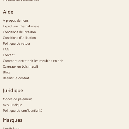
Grands buffets
Petits buffets
Aide
Buffets étroits
Buffets blancs
A propos de nous
Buffets en noyer
Expédition internationale
Conditions de livraison
Confortable
Conditions d'utilisation
Politique de retour
Couettes
Commodes modernes
FAQ
Commodes rustiques
Contact
Commodes design
Comment entretenir les meubles en bois
Haut confortable
Carreaux en bois massif
Petites commodes
Blog
Grandes commodes
Résilier le contrat
Commodes étroites
Commodes blanches
Juridique
Commodes en bois de noyer
Modes de paiement
Jeux
Avis juridique
Politique de confidentialité
Salle à manger
Salon
Marques
Chambre à coucher
NordicStory