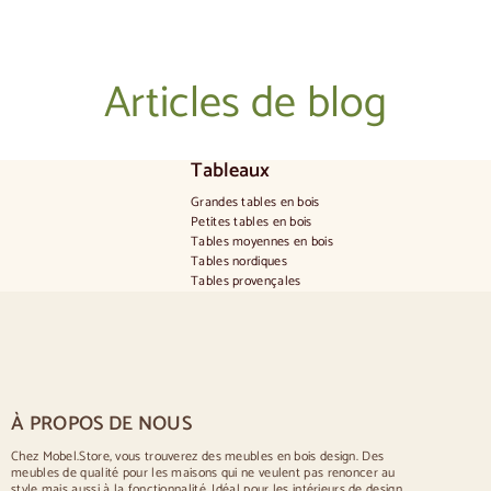
Articles de blog
Tableaux
Grandes tables en bois
Petites tables en bois
Tables moyennes en bois
Tables nordiques
Tables provençales
Tables scandinaves
Tables rustiques
Table pour 2 personnes
Tables pour 4 personnes
Table pour 6 personnes
Table pour 8 personnes
À PROPOS DE NOUS
Table pour 10 personnes
Table pour 12 personnes
Chez Mobel.Store, vous trouverez des meubles en bois design. Des
meubles de qualité pour les maisons qui ne veulent pas renoncer au
Chaises
style mais aussi à la fonctionnalité. Idéal pour les intérieurs de design