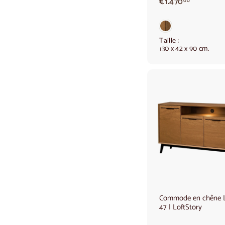
€
€1.470
00
1
.
4
7
Taille :
130 x 42 x 90 cm.
0
,
0
0
Commode en chêne
47 | LoftStory