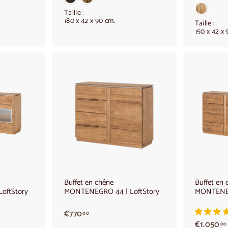
2
9
4
Taille :
0
180 x 42 x 90 cm.
0
,
Taille :
150 x 42 x 
,
0
0
0
0
A
A
j
j
o
o
u
u
t
t
e
e
r
r
a
a
u
u
p
p
a
a
Buffet en chêne
Buffet en 
n
n
oftStory
MONTENEGRO 44 | LoftStory
MONTENEG
i
i
e
e
r
r
€
€770
00
7
€1.050
00