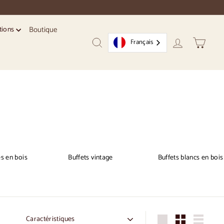
Boutique
tions
Français
Recherche
Compte
Chariot
es en bois
Buffets vintage
Buffets blancs en bois
Commande