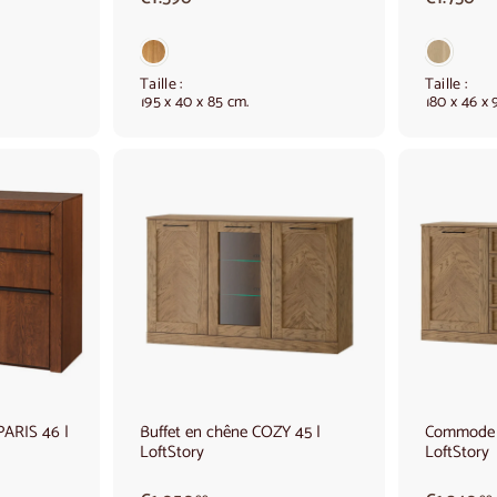
1
1
.
.
5
9
Taille :
Taille :
195 x 40 x 85 cm.
180 x 46 x 
0
,
,
0
0
A
A
j
j
o
o
u
u
t
t
e
e
r
r
a
a
u
u
p
p
a
a
ARIS 46 |
Buffet en chêne COZY 45 |
Commode e
n
n
LoftStory
LoftStory
i
i
e
e
r
r