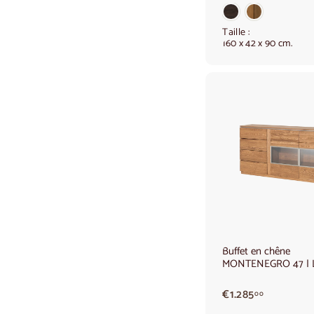
.
1
8
Taille :
160 x 42 x 90 cm.
0
,
0
0
Buffet en chêne
MONTENEGRO 47 | L
€
€1.285
00
1