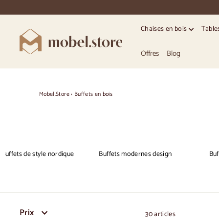
Accéder
directement
au
Chaises en bois
Table
contenu
M
o
Offres
Blog
b
e
l.
Mobel.Store
›
Buffets en bois
S
t
o
r
Buffets de style nordique
Buffets modernes design
Buf
e
Prix
30 articles