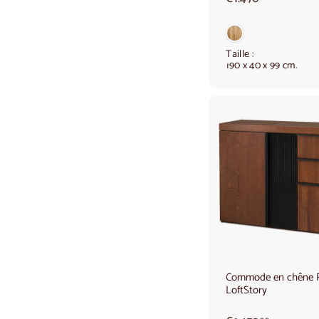
1
.
4
7
Taille :
190 x 40 x 99 cm.
0
,
0
0
Commode en chêne P
LoftStory