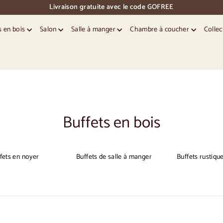
Livraison gratuite avec le code GOFREE
pause
des
s en bois
Salon
Salle à manger
Chambre à coucher
Collec
diapositives
Buffets en bois
fets en noyer
Buffets de salle à manger
Buffets rustiqu