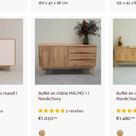
180 x 42 x 88 cm.
155 x 42 x 
0
,
,
0
0
A
A
j
j
o
o
u
u
t
t
e
e
r
r
a
a
u
u
p
p
a
a
s massif |
Buffet en chêne MALMO 1 |
Buffet en
n
n
NordicStory
NordicSto
i
i
e
e
r
r
ña
2 reseñas
€
€1.030
€1.480
00
00
1
.
.