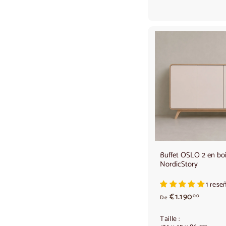
,
0
0
Buffet OSLO 2 en boi
NordicStory
1 rese
A
€1.190
00
De
p
a
Taille :