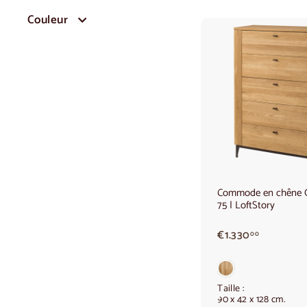
Couleur
Commode en chêne
75 | LoftStory
€
€1.330
00
1
.
3
3
Taille :
90 x 42 x 128 cm.
0