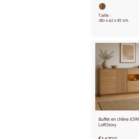
.
2
8
Taille :
180 x 42 x 87 cm.
5
,
0
0
Buffet en chêne JOIN
LoftStory
€
€1.470
00