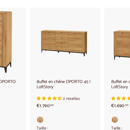
A
A
j
j
o
o
u
u
t
t
e
e
r
r
a
a
u
u
p
p
a
a
 OPORTO
Buffet en chêne OPORTO 45 |
Buffet en
n
n
LoftStory
LoftStory
i
i
e
e
r
r
2 reseñas
€
€1.790
€1.690
00
00
1
.
.
7
9
Taille :
Taille :