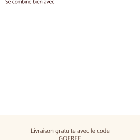
Se combine bien avec
Ajouter au panier
Buffet en chêne OPORTO 46 |
2
LoftStory
reseñas
€1.690,00
€1.690
00
Livraison gratuite avec le code
GOFREE