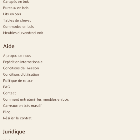
Canapés en bois
Buffets modernes
Bureaux en bois
Buffets vintage
Buffets nordiques
Lits en bois
Buffets rustiques
Tables de chevet
Buffets design
Commodes en bois
Aparadores altos
Meubles du vendredi noir
Grands buffets
Petits buffets
Aide
Buffets étroits
Buffets blancs
A propos de nous
Buffets en noyer
Expédition internationale
Conditions de livraison
Confortable
Conditions d'utilisation
Politique de retour
Couettes
Commodes modernes
FAQ
Commodes rustiques
Contact
Commodes design
Comment entretenir les meubles en bois
Haut confortable
Carreaux en bois massif
Petites commodes
Blog
Grandes commodes
Résilier le contrat
Commodes étroites
Commodes blanches
Juridique
Commodes en bois de noyer