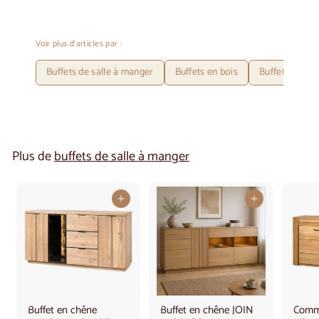
Voir plus d'articles par :
Buffets de salle à manger
Buffets en bois
Buffets de sal
Plus de
buffets de salle à manger
Ajouter au panier
Ajouter au panier
Buffet en chêne
Buffet en chêne JOIN
Comm