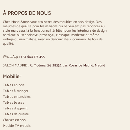
Table pour 6 personnes
Table pour 8 personnes
À PROPOS DE NOUS
Table pour 10 personnes
Table pour 12 personnes
Chez Mobel.Store, vous trouverez des meubles en bois design. Des
meubles de qualité pour les maisons qui ne veulent pas renoncer au
Chaises
style mais aussi à la fonctionnalité. Idéal pour les intérieurs de design
nordique ou scandinave, provençal, classique, moderne et même
Chaises rembourrées bleues
vintage ou minimaliste, avec un dénominateur commun : le bois de
Chaises rembourrées grises
qualité.
Chaises rembourrées vertes
Chaises classiques
WhatsApp :
+34 604 177 455
Chaises de style provençal
Chaises de style scandinave
SALON MADRID :
C. Módena, 24, 28232 Las Rozas de Madrid, Madrid
Chaises de style vintage
Chaises de style rustique
Mobilier
Chaises de salle à manger beige
Tables en bois
Chaises de salle à manger blanches
Cuisine en bois silas
Tables à manger
Chaises de bureau
Tables extensibles
Tables basses
Buffets
Tables d'appoint
Tables de cuisine
Buffets en bois
Chaises en bois
Buffet d'entrée
Meuble TV en bois
Buffets de cuisine