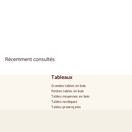
LoftStory
2 reseñas
€
€1.690
00
1
.
6
9
0
,
0
Récemment consultés
0
Tableaux
Grandes tables en bois
Petites tables en bois
Tables moyennes en bois
Tables nordiques
Tables provençales
Tables scandinaves
Tables rustiques
Table pour 2 personnes
Tables pour 4 personnes