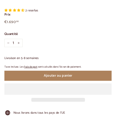
2 reseñas
Prix
€1.690,00
Prix
€1.690
00
habituel
Quantité
-
+
Livraison en 5-8 semaines
Taxe incluse. Les
frais de port
sont calculés dans l'écran de paiement.
Ajouter au panier
Nous livrons dans tous les pays de l'UE