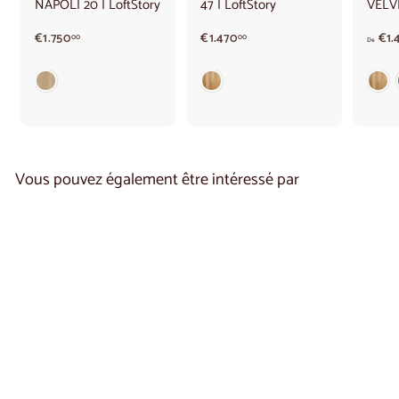
NAPOLI 20 | LoftStory
47 | LoftStory
VELVE
€
€
€1.750
€1.470
€1.
00
00
De
1
1
.
.
7
4
5
7
0
0
,
,
0
0
0
0
Vous pouvez également être intéressé par
Buffet en chêne
OPORTO 46 |