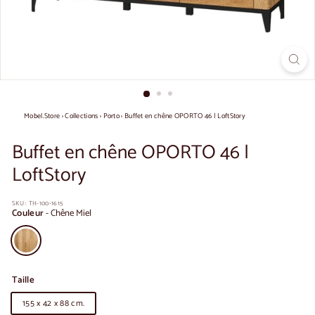
Mobel.Store
›
Collections
›
Porto
›
Buffet en chêne OPORTO 46 | LoftStory
Buffet en chêne OPORTO 46 |
LoftStory
SKU :
TH-100-1615
Couleur
-
Chêne Miel
Taille
155 x 42 x 88 cm.