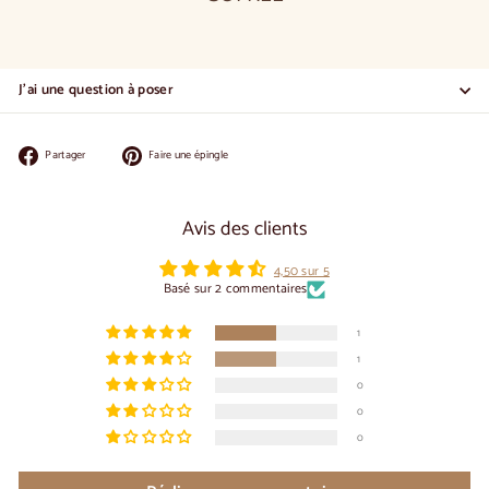
J'ai une question à poser
Partager
Épingler
Partager
Faire une épingle
sur
sur
Facebook
Pinterest
Avis des clients
4,50 sur 5
Basé sur 2 commentaires
1
1
0
0
0