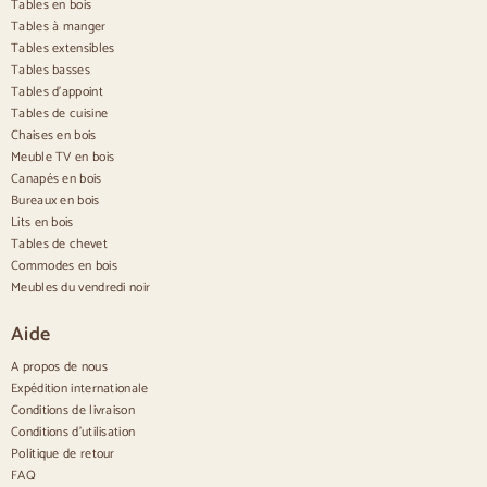
Tables en bois
Chaises de salle à manger blanches
Cuisine en bois silas
Tables à manger
Chaises de bureau
Tables extensibles
Tables basses
Buffets
Tables d'appoint
Tables de cuisine
Buffets en bois
Chaises en bois
Buffet d'entrée
Meuble TV en bois
Buffets de cuisine
Canapés en bois
Buffets modernes
Bureaux en bois
Buffets vintage
Buffets nordiques
Lits en bois
Buffets rustiques
Tables de chevet
Buffets design
Commodes en bois
Buffets hauts
Meubles du vendredi noir
Grands buffets
Petits buffets
Aide
Buffets étroits
Buffets blancs
A propos de nous
Buffets en noyer
Expédition internationale
Conditions de livraison
Confortable
Conditions d'utilisation
Politique de retour
Couettes
Commodes modernes
FAQ