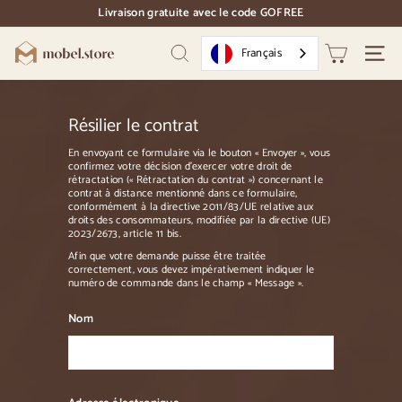
Accéder
Livraison gratuite avec le code GOFREE
directement
pause
au
des
M
contenu
Français
diapositives
Recherche
Naviga
o
b
e
Résilier le contrat
l.
En envoyant ce formulaire via le bouton « Envoyer », vous
confirmez votre décision d'exercer votre droit de
S
rétractation (« Rétractation du contrat ») concernant le
contrat à distance mentionné dans ce formulaire,
t
conformément à la directive 2011/83/UE relative aux
o
droits des consommateurs, modifiée par la directive (UE)
2023/2673, article 11 bis.
r
Afin que votre demande puisse être traitée
e
correctement, vous devez impérativement indiquer le
numéro de commande dans le champ « Message ».
Nom