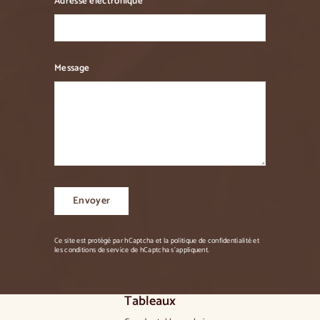
Adresse électronique
Message
Envoyer
Envoyer
Ce site est protégé par hCaptcha et
la politique de confidentialité
et
les
conditions de service de
hCaptcha
s'appliquent.
Tableaux