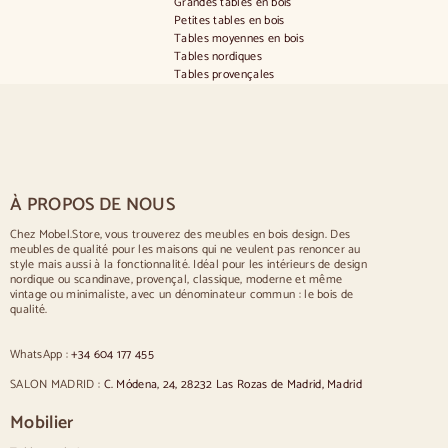
Grandes tables en bois
Petites tables en bois
Tables moyennes en bois
Tables nordiques
Tables provençales
Tables scandinaves
Tables rustiques
Table pour 2 personnes
Tables pour 4 personnes
Table pour 6 personnes
Table pour 8 personnes
À PROPOS DE NOUS
Table pour 10 personnes
Table pour 12 personnes
Chez Mobel.Store, vous trouverez des meubles en bois design. Des
meubles de qualité pour les maisons qui ne veulent pas renoncer au
Chaises
style mais aussi à la fonctionnalité. Idéal pour les intérieurs de design
nordique ou scandinave, provençal, classique, moderne et même
Chaises rembourrées bleues
vintage ou minimaliste, avec un dénominateur commun : le bois de
Chaises rembourrées grises
qualité.
Chaises rembourrées vertes
Sillas clásicas
WhatsApp :
+34 604 177 455
Chaises de style provençal
Chaises de style scandinave
SALON MADRID :
C. Módena, 24, 28232 Las Rozas de Madrid, Madrid
Chaises de style vintage
Chaises de style rustique
Mobilier
Chaises de salle à manger beige