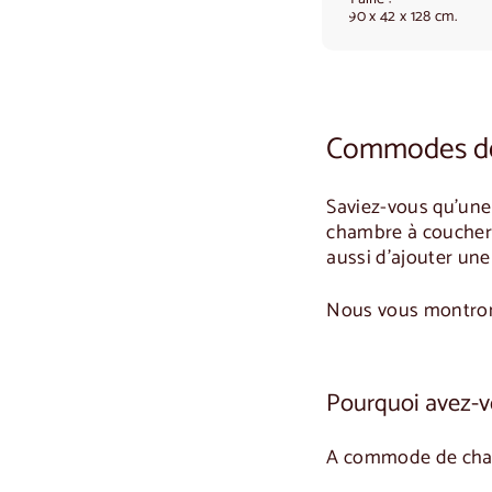
3
90 x 42 x 128 cm.
0
,
0
0
Commodes de c
Saviez-vous qu'un
chambre à coucher 
aussi d'ajouter un
Nous vous montron
Pourquoi avez-
A
commode de cha