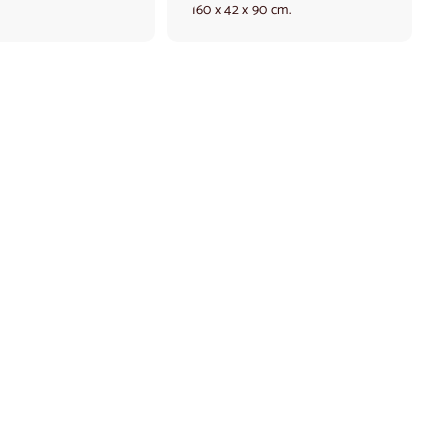
160 x 42 x 90 cm.
0
0
,
0
0
0