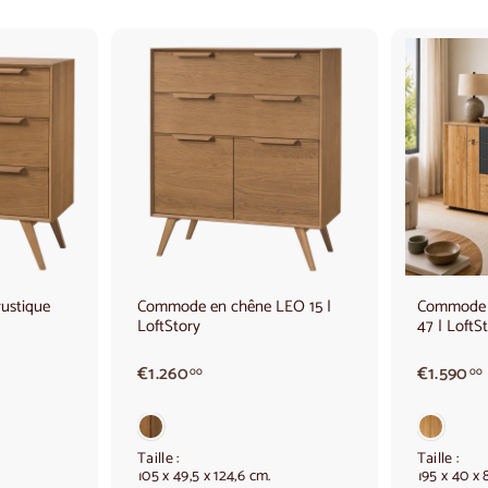
A
A
j
j
o
o
u
u
t
t
e
e
r
r
a
a
u
u
p
p
a
a
ustique
Commode en chêne LEO 15 |
Commode 
n
n
LoftStory
47 | LoftS
i
i
e
e
r
r
€
€1.260
€1.590
00
00
1
.
.
2
6
Taille :
Taille :
105 x 49,5 x 124,6 cm.
195 x 40 x 
0