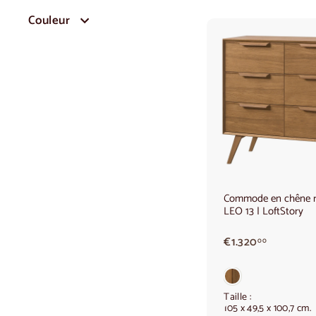
Couleur
Commode en chêne r
LEO 13 | LoftStory
€
€1.320
00
1
.
3
2
Taille :
105 x 49,5 x 100,7 cm.
0