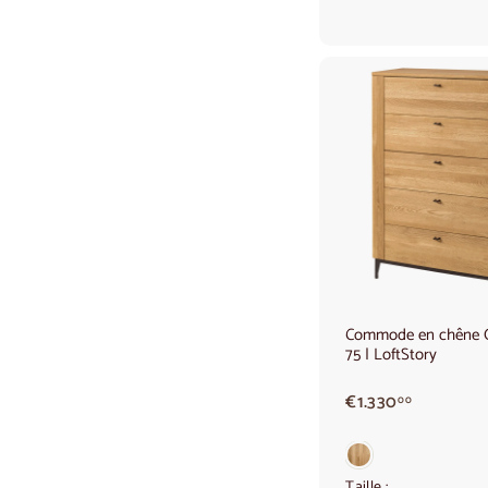
,
0
0
Commode en chêne
75 | LoftStory
€
€1.330
00
1
.
3
Taille :