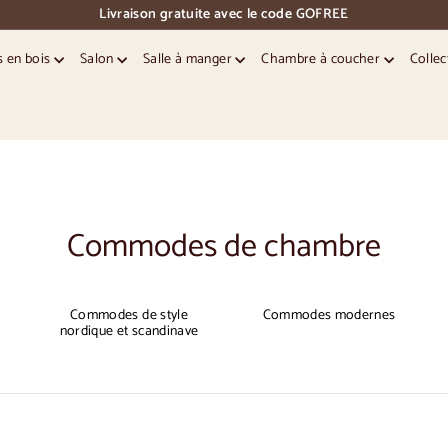
Livraison gratuite avec le code GOFREE
pause
des
s en bois
Salon
Salle à manger
Chambre à coucher
Collec
diapositives
Commodes de chambre
Commodes de style
Commodes modernes
nordique et scandinave