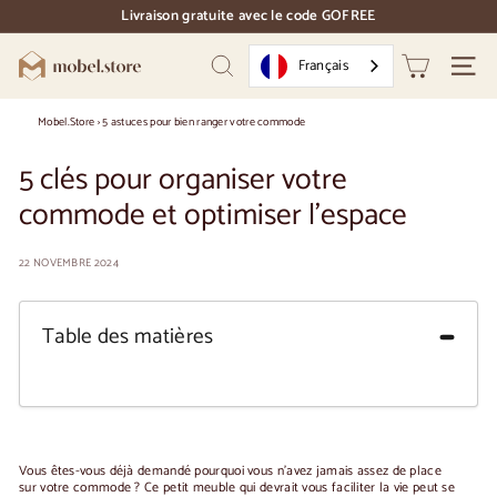
Accéder
Livraison gratuite avec le code GOFREE
directement
pause
au
des
M
contenu
Français
diapositives
Recherche
Naviga
o
b
Mobel.Store
›
5 astuces pour bien ranger votre commode
e
5 clés pour organiser votre
l.
commode et optimiser l'espace
S
t
22 NOVEMBRE 2024
o
r
Table des matières
e
Vous êtes-vous déjà demandé pourquoi vous n'avez jamais assez de place
sur votre commode ? Ce petit meuble qui devrait vous faciliter la vie peut se