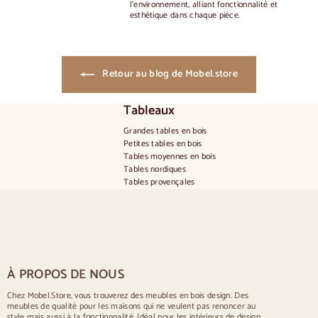
l'environnement, alliant fonctionnalité et
esthétique dans chaque pièce.
Retour au blog de Mobel.store
Tableaux
Grandes tables en bois
Petites tables en bois
Tables moyennes en bois
Tables nordiques
Tables provençales
Tables scandinaves
Mesas rústicas
Table pour 2 personnes
Tables pour 4 personnes
Table pour 6 personnes
Table pour 8 personnes
À PROPOS DE NOUS
Table pour 10 personnes
Table pour 12 personnes
Chez Mobel.Store, vous trouverez des meubles en bois design. Des
meubles de qualité pour les maisons qui ne veulent pas renoncer au
Chaises
style mais aussi à la fonctionnalité. Idéal pour les intérieurs de design