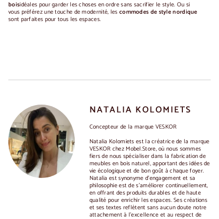
bois
idéales pour garder les choses en ordre sans sacrifier le style. Ou si
vous préférez une touche de modernité, les
commodes de style nordique
sont parfaites pour tous les espaces.
NATALIA KOLOMIETS
Concepteur de la marque VESKOR
Natalia Kolomiets est la créatrice de la marque
VESKOR chez Mobel.Store, où nous sommes
fiers de nous spécialiser dans la fabrication de
meubles en bois naturel, apportant des idées de
vie écologique et de bon goût à chaque foyer.
Natalia est synonyme d'engagement et sa
philosophie est de s'améliorer continuellement,
en offrant des produits durables et de haute
qualité pour enrichir les espaces. Ses créations
et ses textes reflètent sans aucun doute notre
attachement à l'excellence et au respect de