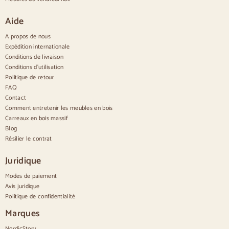
Grands buffets
Petits buffets
Aide
Buffets étroits
Buffets blancs
A propos de nous
Buffets en noyer
Expédition internationale
Conditions de livraison
Confortable
Conditions d'utilisation
Politique de retour
Couettes
Commodes modernes
FAQ
Commodes rustiques
Contact
Commodes design
Comment entretenir les meubles en bois
Haut confortable
Carreaux en bois massif
Petites commodes
Blog
Grandes commodes
Résilier le contrat
Commodes étroites
Commodes blanches
Juridique
Commodes en bois de noyer
Modes de paiement
Jeux
Avis juridique
Politique de confidentialité
Salle à manger
Salon
Marques
Chambre à coucher
NordicStory