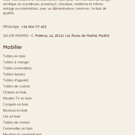
nordique ou scandinave, provençal, classique, moderne et même
Chaises rembourrées bleues
vintage ou minimaliste, avec un dénominateur commun : le bois de
Chaises rembourrées grises
qualité.
Chaises rembourrées vertes
Chaises classiques
WhatsApp :
+34 604 177 455
Chaises de style provençal
Chaises de style scandinave
SALON MADRID :
C. Módena, 24, 28232 Las Rozas de Madrid, Madrid
Chaises de style vintage
Chaises de style rustique
Mobilier
Chaises de salle à manger beige
Tables en bois
Chaises de salle à manger blanches
Cuisine en bois silas
Tables à manger
Chaises de bureau
Tables extensibles
Tables basses
Buffets
Tables d'appoint
Tables de cuisine
Buffets en bois
Chaises en bois
Buffet d'entrée
Meuble TV en bois
Buffets de cuisine
Canapés en bois
Buffets modernes
Bureaux en bois
Buffets vintage
Buffets nordiques
Lits en bois
Buffets rustiques
Tables de chevet
Buffets design
Commodes en bois
Buffets hauts
Meubles du vendredi noir