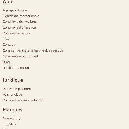
Aide
Buffets étroits
Buffets blancs
A propos de nous
Buffets en noyer
Expédition internationale
Conditions de livraison
Confortable
Conditions d'utilisation
Politique de retour
Couettes
Commodes modernes
FAQ
Commodes rustiques
Contact
Commodes design
Comment entretenir les meubles en bois
Haut confortable
Carreaux en bois massif
Petites commodes
Blog
Grandes commodes
Résilier le contrat
Commodes étroites
Commodes blanches
Juridique
Commodes en bois de noyer
Modes de paiement
Jeux
Avis juridique
Politique de confidentialité
Salle à manger
Salon
Marques
Chambre à coucher
NordicStory
LoftStory