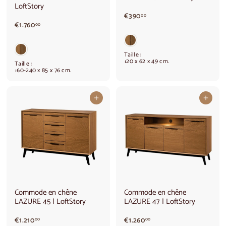
LoftStory
€
€390
00
€
3
€1.760
00
1
9
.
0
7
,
Taille :
6
0
120 x 62 x 49 cm.
Taille :
0
0
160-240 x 85 x 76 cm.
,
0
0
Ajouter au panier
Ajouter au panier
Commode en chêne
Commode en chêne
LAZURE 45 | LoftStory
LAZURE 47 | LoftStory
€
€
€1.210
€1.260
00
00