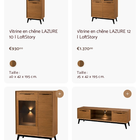
Vitrine en chêne LAZURE
Vitrine en chêne LAZURE 12
10 | LoftStory
| LoftStory
€
€
€930
€1.370
00
00
9
1
3
.
0
3
,
7
Taille :
Taille :
0
0
60 x 42 x 195 cm.
95 x 42 x 195 cm.
0
,
0
0
Ajouter au panier
Ajouter au panier