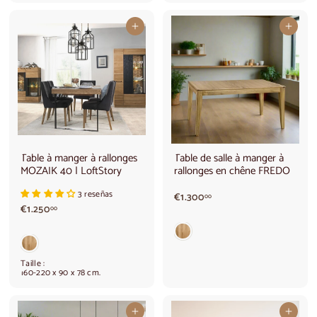
,
,
0
0
0
0
Ajouter au panier
Ajouter au panier
Table à manger à rallonges
Table de salle à manger à
MOZAIK 40 | LoftStory
rallonges en chêne FREDO
3 reseñas
€
€1.300
00
€
€1.250
1
00
1
.
.
3
2
0
5
0
Taille :
0
,
160-220 x 90 x 78 cm.
,
0
0
0
0
Ajouter au panier
Ajouter au panier