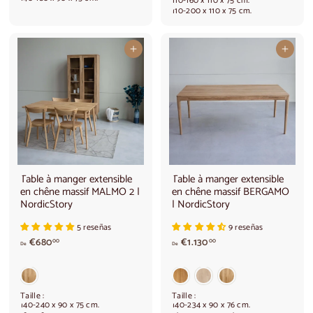
r
i
110-160 x 110 x 75 cm.
110-200 x 110 x 75 cm.
d
r
e
d
€
e
6
€
Ajouter au panier
Ajouter au panier
6
1
0
.
,
0
0
5
0
0
,
0
0
Table à manger extensible
Table à manger extensible
en chêne massif MALMO 2 |
en chêne massif BERGAMO
NordicStory
| NordicStory
5 reseñas
9 reseñas
A
A
€680
€1.130
00
00
De
De
p
p
a
a
r
r
t
t
Taille :
Taille :
i
i
140-240 x 90 x 75 cm.
140-234 x 90 x 76 cm.