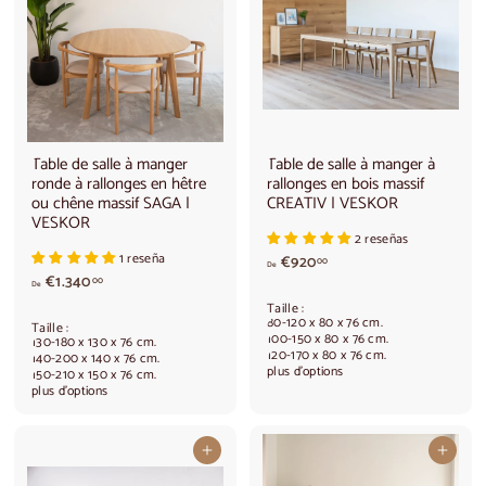
1
.
.
5
1
8
4
0
0
,
,
0
0
0
0
Table de salle à manger
Table de salle à manger à
ronde à rallonges en hêtre
rallonges en bois massif
ou chêne massif SAGA |
CREATIV | VESKOR
VESKOR
2 reseñas
1 reseña
à
€920
00
De
A
p
€1.340
00
De
p
a
Taille :
a
r
80-120 x 80 x 76 cm.
Taille :
r
t
100-150 x 80 x 76 cm.
130-180 x 130 x 76 cm.
120-170 x 80 x 76 cm.
t
i
140-200 x 140 x 76 cm.
plus d'options
150-210 x 150 x 76 cm.
i
r
plus d'options
r
d
d
e
e
€
Ajouter au panier
Ajouter au panier
€
9
1
2