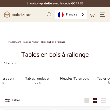
Accéder
Livraison gratuite avec le code GOFREE
directement
pause
au
des
M
contenu
Français
diapositives
Recherche
Naviga
o
b
e
l.
Mobel.Store
'
Tables en bois
'
Tables en bois à rallonge
S
Tables en bois à rallonge
t
o
34 articles
r
e
basses en
Tables rondes en
Meubles TV en bois
Tables d
ois
bois
b
Filtre
Grandes
Petit
Liste
dimensions