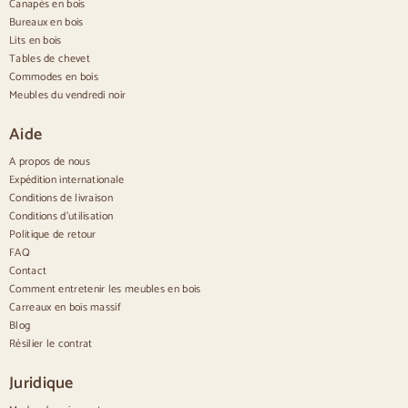
Canapés en bois
Buffets modernes
Bureaux en bois
Buffets vintage
Buffets nordiques
Lits en bois
Buffets rustiques
Tables de chevet
Buffets design
Commodes en bois
Buffets hauts
Meubles du vendredi noir
Grands buffets
Petits buffets
Aide
Buffets étroits
Buffets blancs
A propos de nous
Buffets en noyer
Expédition internationale
Conditions de livraison
Confortable
Conditions d'utilisation
Politique de retour
Couettes
Commodes modernes
FAQ
Commodes rustiques
Contact
Commodes design
Comment entretenir les meubles en bois
Haut confortable
Carreaux en bois massif
Petites commodes
Blog
Grandes commodes
Résilier le contrat
Commodes étroites
Commodes blanches
Juridique
Commodes en bois de noyer