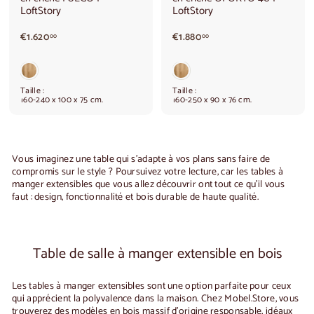
LoftStory
LoftStory
€
€
€1.620
€1.880
00
00
1
1
.
.
6
8
2
8
Taille :
Taille :
0
0
160-240 x 100 x 75 cm.
160-250 x 90 x 76 cm.
,
,
0
0
0
0
Vous imaginez une table qui s'adapte à vos plans sans faire de
compromis sur le style ? Poursuivez votre lecture, car les
tables à
manger extensibles
que vous allez découvrir ont tout ce qu'il vous
faut : design, fonctionnalité et bois durable de haute qualité.
Table de salle à manger extensible en bois
Les
tables à manger extensibles
sont une option parfaite pour ceux
qui apprécient la polyvalence dans la maison. Chez Mobel.Store, vous
trouverez des modèles en bois massif d'origine responsable, idéaux