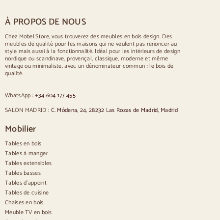
Table pour 6 personnes
Table pour 8 personnes
À PROPOS DE NOUS
Table pour 10 personnes
Table pour 12 personnes
Chez Mobel.Store, vous trouverez des meubles en bois design. Des
meubles de qualité pour les maisons qui ne veulent pas renoncer au
Chaises
style mais aussi à la fonctionnalité. Idéal pour les intérieurs de design
nordique ou scandinave, provençal, classique, moderne et même
Chaises rembourrées bleues
vintage ou minimaliste, avec un dénominateur commun : le bois de
Chaises rembourrées grises
qualité.
Chaises rembourrées vertes
Chaises classiques
WhatsApp :
+34 604 177 455
Chaises de style provençal
Chaises de style scandinave
SALON MADRID :
C. Módena, 24, 28232 Las Rozas de Madrid, Madrid
Chaises de style vintage
Chaises de style rustique
Mobilier
Chaises de salle à manger beige
Tables en bois
Chaises de salle à manger blanches
Cuisine en bois silas
Tables à manger
Chaises de bureau
Tables extensibles
Tables basses
Buffets
Tables d'appoint
Tables de cuisine
Buffets en bois
Chaises en bois
Buffet d'entrée
Meuble TV en bois
Buffets de cuisine