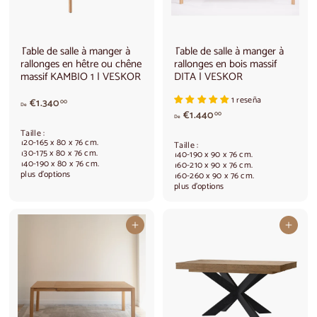
0
,
0
0
0
Table de salle à manger à
Table de salle à manger à
rallonges en hêtre ou chêne
rallonges en bois massif
massif KAMBIO 1 | VESKOR
DITA | VESKOR
1 reseña
A
€1.340
00
De
A
p
€1.440
00
De
p
a
Taille :
a
r
120-165 x 80 x 76 cm.
Taille :
r
t
130-175 x 80 x 76 cm.
140-190 x 90 x 76 cm.
140-190 x 80 x 76 cm.
t
i
160-210 x 90 x 76 cm.
plus d'options
160-260 x 90 x 76 cm.
i
r
plus d'options
r
d
d
e
e
€
Ajouter au panier
Ajouter au panier
€
1
1
.
.
3
4
4
4
0
0
,
,
0