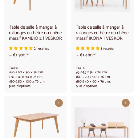
,
,
0
0
0
0
Table de salle à manger à
Table de salle à manger à
rallonges en hêtre ou chêne
rallonges en hêtre ou chêne
massif KAMBIO 2 | VESKOR
massif IKONA | VESKOR
2 reseñas
1 reseña
A
A
€1.980
€1.480
00
00
De
De
p
p
a
a
Taille :
Taille :
r
r
160-260 x 90 x 76 cm.
95-145 x 94 x 76 cm.
t
t
170-270 x 90 x 76 cm.
160-220 x 90 x 76 cm.
180-280 x 100 x 76 cm.
180-240 x 90 x 76 cm.
i
i
plus d'options
plus d'options
r
r
d
d
e
e
Ajouter au panier
Ajouter au panier
1
€
.
1
9
.
8
4
0
8
,
0