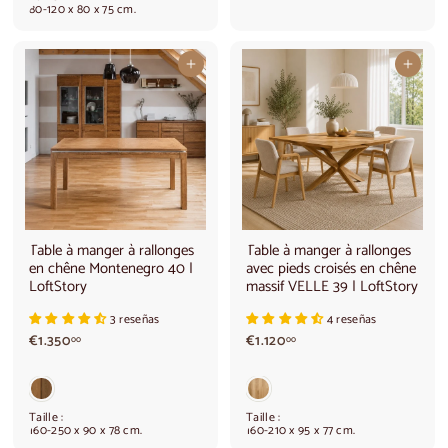
0
0
80-120 x 80 x 75 cm.
0
Ajouter au panier
Ajouter au panier
Table à manger à rallonges
Table à manger à rallonges
en chêne Montenegro 40 |
avec pieds croisés en chêne
LoftStory
massif VELLE 39 | LoftStory
3 reseñas
4 reseñas
€
€
€1.350
€1.120
00
00
1
1
.
.
3
1
5
2
Taille :
Taille :
0
0
160-250 x 90 x 78 cm.
160-210 x 95 x 77 cm.