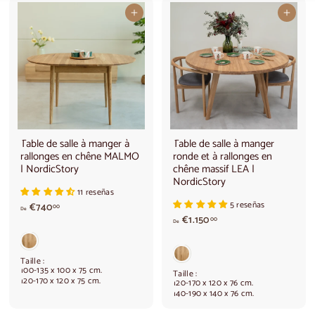
Ajouter au panier
Ajouter au panier
Table de salle à manger à
Table de salle à manger
rallonges en chêne MALMO
ronde et à rallonges en
| NordicStory
chêne massif LEA |
NordicStory
11 reseñas
5 reseñas
A
€740
00
De
p
A
€1.150
00
De
a
p
r
a
t
r
Taille :
i
t
100-135 x 100 x 75 cm.
Taille :
120-170 x 120 x 75 cm.
r
i
120-170 x 120 x 76 cm.
140-190 x 140 x 76 cm.
d
r
e
d