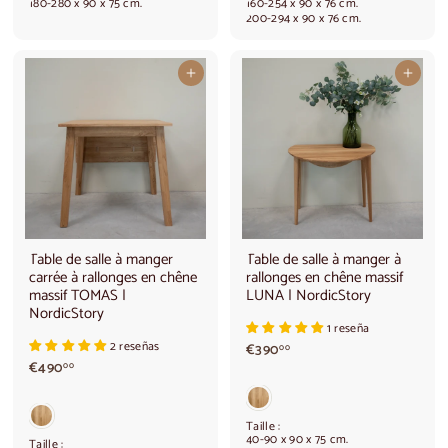
180-280 x 90 x 75 cm.
160-254 x 90 x 76 cm.
r
r
200-294 x 90 x 76 cm.
d
d
e
e
€
1
Ajouter au panier
Ajouter au panier
6
.
8
1
0
3
,
0
0
,
0
0
0
Table de salle à manger
Table de salle à manger à
carrée à rallonges en chêne
rallonges en chêne massif
massif TOMAS |
LUNA | NordicStory
NordicStory
1 reseña
2 reseñas
€
€390
00
€
3
€490
00
4
9
9
0
0
,
Taille :
,
0
40-90 x 90 x 75 cm.
Taille :