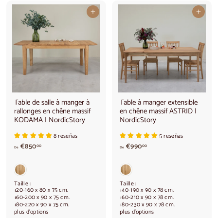
€
e
7
€
Ajouter au panier
Ajouter au panier
4
1
0
.
,
1
0
5
0
0
,
0
0
Table de salle à manger à
Table à manger extensible
rallonges en chêne massif
en chêne massif ASTRID |
KODAMA | NordicStory
NordicStory
8 reseñas
5 reseñas
A
A
€850
€990
00
00
De
De
p
p
a
a
r
r
t
t
Taille :
Taille :
i
i
120-160 x 80 x 75 cm.
140-190 x 90 x 78 cm.
160-200 x 90 x 75 cm.
160-210 x 90 x 78 cm.
r
r
180-220 x 90 x 75 cm.
180-230 x 90 x 78 cm.
d
d
plus d'options
plus d'options
e
e