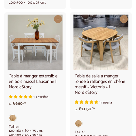
200-500 x 100 x 75 cm.
d
e
e
€
€
9
Ajouter au panier
Ajouter au panier
2
8
.
0
4
,
0
0
0
0
,
0
0
Table à manger extensible
Table de salle à manger
en bois massif Lausanne |
ronde à rallonges en chêne
NordicStory
massif « Victoria » |
NordicStory
2 reseñas
1 reseña
À
€660
00
De
p
A
€1.050
00
De
a
p
r
a
t
r
Taille :
i
t
120-160 x 80 x 75 cm.
Taille :
140-180 x 90 x 75 cm.