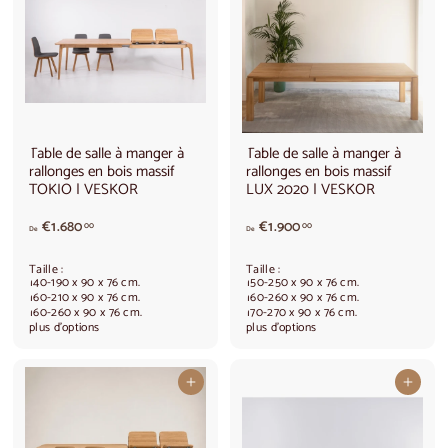
.
0
3
,
4
0
0
0
,
0
0
Table de salle à manger à
Table de salle à manger à
rallonges en bois massif
rallonges en bois massif
TOKIO | VESKOR
LUX 2020 | VESKOR
A
A
€1.680
€1.900
00
00
De
De
p
p
a
a
Taille :
Taille :
r
r
140-190 x 90 x 76 cm.
150-250 x 90 x 76 cm.
t
t
160-210 x 90 x 76 cm.
160-260 x 90 x 76 cm.
160-260 x 90 x 76 cm.
170-270 x 90 x 76 cm.
i
i
plus d'options
plus d'options
r
r
d
d
e
e
Ajouter au panier
Ajouter au panier
€
€
1
1
.
.
6
9