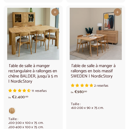
€
9
8
9
Ajouter au panier
Ajouter au panier
5
0
0
,
,
0
0
0
0
Table de salle à manger
Table de salle à manger à
rectangulaire à rallonges en
rallonges en bois massif
chêne BALDER, jusqu'à 5 m
SWEDEN | NordicStory
| NordicStory
2 reseñas
11 reseñas
A
€980
00
De
A
p
€2.400
00
De
p
a
Taille :
a
r
160-200 x 90 x 75 cm.
r
t
t
i
Taille :
i
r
200-300 x 100 x 75 cm.
200-400 x 100 x 75 cm.
r
d