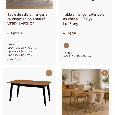
0
0
0
Table de salle à manger à
Table à manger extensible
rallonges en bois massif
en chêne COZY 39 |
VERDI | VESKOR
LoftStory
à
€
€920
€1.650
00
00
De
p
1
a
.
Taille :
r
6
120-170 x 90 x 76 cm.
t
5
140-190 x 80 x 76 cm.
Taille :
140-190 x 90 x 76 cm.
i
0
160-210 x 95 x 79 cm.
plus d'options
r
,
d
0
e
0
Ajouter au panier
Ajouter au panier
€
9
2
0
,
0
0