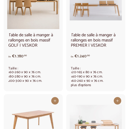
8
0
0
0
,
,
0
0
0
0
Table de salle à manger à
Table de salle à manger à
rallonges en bois massif
rallonges en bois massif
GOLF | VESKOR
PREMIER | VESKOR
A
A
€1.780
€1.240
00
00
De
De
p
p
a
a
Taille :
Taille :
r
r
160-260 x 90 x 76 cm.
120-165 x 80 x 76 cm.
t
t
180-280 x 90 x 76 cm.
140-190 x 90 x 76 cm.
200-300 x 90 x 76 cm.
160-260 x 90 x 76 cm.
i
i
plus d'options
r
r
d
d
e
e
Ajouter au panier
Ajouter au panier
€
€
1
1
.
.
7
2
8
4
0
0