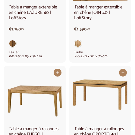
Table à manger extensible
Table à manger extensible
en chêne LAZURE 40 |
en chêne JOIN 40 |
LoftStory
LoftStory
€
€
€1.760
€1.590
00
00
1
1
.
.
7
5
6
9
Taille :
Taille :
0
0
160-240 x 85 x 76 cm.
160-240 x 90 x 76 cm.
,
,
0
0
0
0
Ajouter au panier
Ajouter au panier
Table à manger à rallonges
Table à manger à rallonges
en chêne FUEGO |
en chêne OPORTO 40 |