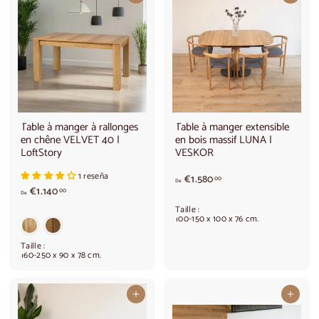
Table à manger à rallonges
Table à manger extensible
en chêne VELVET 40 |
en bois massif LUNA |
LoftStory
VESKOR
1 reseña
A
€1.580
00
De
A
€1.140
p
00
De
p
a
Taille :
a
r
100-150 x 100 x 76 cm.
r
t
t
i
Taille :
i
r
160-250 x 90 x 78 cm.
r
d
d
e
e
€
Ajouter au panier
Ajouter au panier
€
1