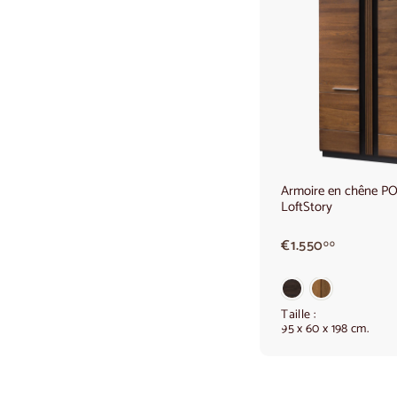
6
5
0
,
0
0
€
Armoire en chêne PO
LoftStory
€
€1.550
00
1
.
5
5
Taille :
95 x 60 x 198 cm.
0
,
0
0