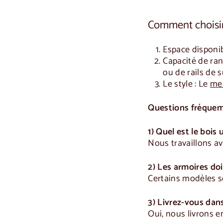
Comment choisir
Espace disponib
Capacité de ra
ou de rails de 
Le style :
Le
meu
Questions fréque
1) Quel est le bois 
Nous travaillons av
2) Les armoires do
Certains modèles so
3) Livrez-vous dan
Oui, nous livrons e