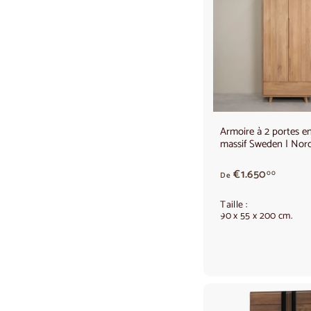
Armoire à 2 portes e
massif Sweden | Nor
À
€1.650
00
De
p
a
Taille :
r
90 x 55 x 200 cm.
t
i
r
d
e
1