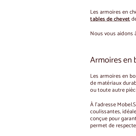
Les armoires en ch
tables de chevet
de
Nous vous aidons à 
Armoires en b
Les
armoires en boi
de matériaux durabl
ou toute autre piè
À l'adresse
Mobel.S
coulissantes, idéal
conçue pour garanti
permet de respecter