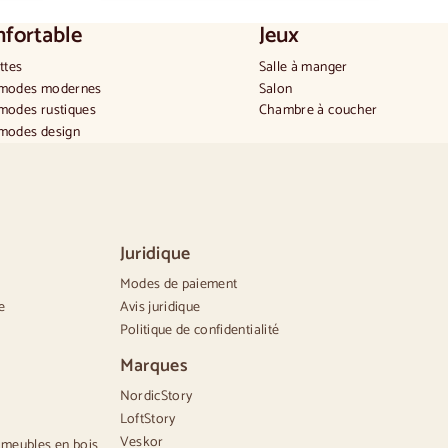
fortable
Jeux
ttes
Salle à manger
odes modernes
Salon
odes rustiques
Chambre à coucher
odes design
 confortable
tes commodes
des commodes
odes étroites
odes blanches
Juridique
odes en bois de noyer
Modes de paiement
e
Avis juridique
Politique de confidentialité
Marques
NordicStory
LoftStory
Veskor
 meubles en bois