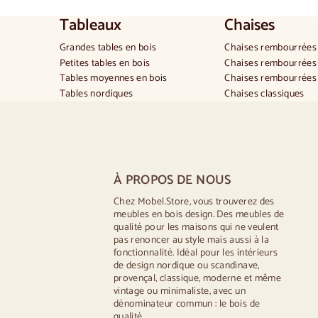
Tableaux
Chaises
Grandes tables en bois
Chaises rembourrées
Petites tables en bois
Chaises rembourrées 
Tables moyennes en bois
Chaises rembourrées 
Tables nordiques
Chaises classiques
Tables provençales
Chaises de style prov
Tables scandinaves
Chaises de style scan
Tables rustiques
Chaises de style vinta
Table pour 2 personnes
Chaises de style rusti
Tables pour 4 personnes
Chaises de salle à ma
À PROPOS DE NOUS
Table pour 6 personnes
Chaises de salle à m
Table pour 8 personnes
Cuisine en bois silas
Chez Mobel.Store, vous trouverez des
meubles en bois design. Des meubles de
Table pour 10 personnes
Chaises de bureau
qualité pour les maisons qui ne veulent
Table pour 12 personnes
pas renoncer au style mais aussi à la
fonctionnalité. Idéal pour les intérieurs
de design nordique ou scandinave,
provençal, classique, moderne et même
vintage ou minimaliste, avec un
dénominateur commun : le bois de
qualité.