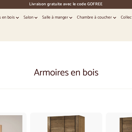
Livraison gratuite avec le code GOFREE
pause
des
s en bois
Salon
Salle à manger
Chambre à coucher
Collec
diapositives
Armoires en bois