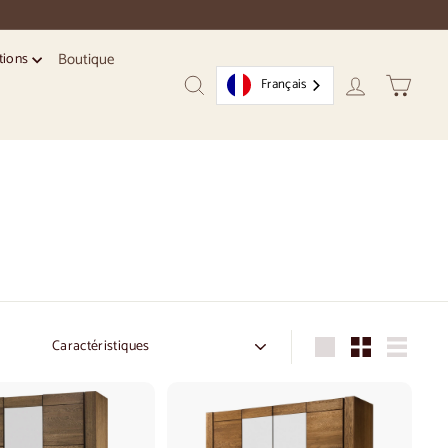
Boutique
tions
Français
Recherche
Compte
Chariot
Commande
Grandes
Petit
Liste
dimensions