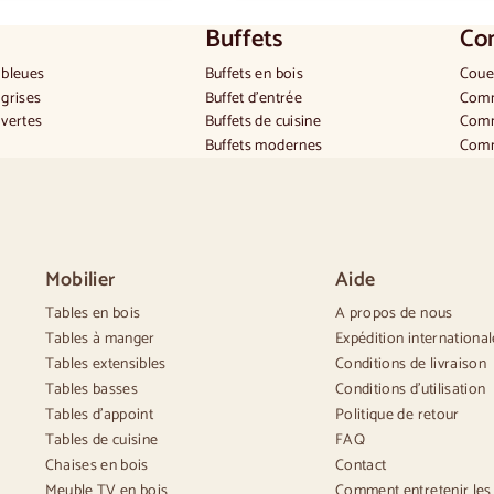
Buffets
Con
 bleues
Buffets en bois
Coue
grises
Buffet d'entrée
Comm
vertes
Buffets de cuisine
Comm
Buffets modernes
Comm
ençal
Buffets vintage
Haut
dinave
Buffets nordiques
Peti
ge
Buffets rustiques
Gran
que
Buffets design
Comm
nger beige
Buffets hauts
Comm
Mobilier
Aide
anger blanches
Grands buffets
Comm
Petits buffets
Tables en bois
A propos de nous
Buffets étroits
Tables à manger
Expédition international
Buffets blancs
Tables extensibles
Conditions de livraison
Buffets en noyer
Tables basses
Conditions d'utilisation
Tables d'appoint
Politique de retour
Tables de cuisine
FAQ
Chaises en bois
Contact
Meuble TV en bois
Comment entretenir les