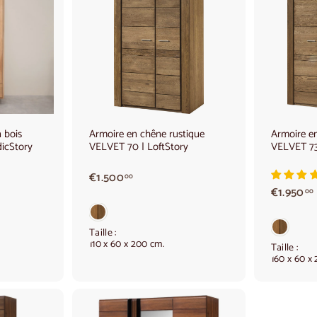
A
A
j
j
o
o
u
u
t
t
e
e
r
r
a
a
u
u
p
p
a
a
n bois
Armoire en chêne rustique
Armoire en
n
n
dicStory
VELVET 70 | LoftStory
VELVET 73
i
i
e
e
r
r
€
€1.500
00
1
€1.950
00
.
5
.
0
Taille :
110 x 60 x 200 cm.
0
Taille :
160 x 60 x
,
0
,
0