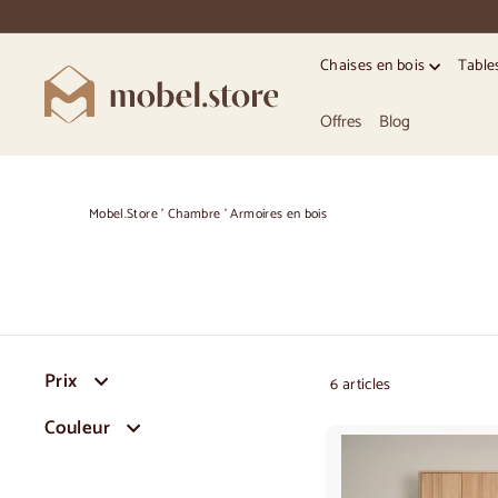
Accéder
directement
au
Chaises en bois
Table
contenu
M
o
Offres
Blog
b
e
l.
Mobel.Store
'
Chambre
'
Armoires en bois
S
t
o
r
e
Prix
6 articles
Couleur