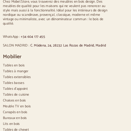
Chez Mobel.Store, vous trouverez des meubles en bois design. Des
meubles de qualité pour les maisons qui ne veulent pas renoncer au
Chaises
style mais aussi à la fonctionnalité. Idéal pour les intérieurs de design
nordique ou scandinave, provençal, classique, moderne et même
Chaises rembourrées bleues
vintage ou minimaliste, avec un dénominateur commun : le bois de
Chaises rembourrées grises
qualité.
Chaises rembourrées vertes
Chaises classiques
WhatsApp :
+34 604 177 455
Chaises de style provençal
Chaises de style scandinave
SALON MADRID :
C. Módena, 24, 28232 Las Rozas de Madrid, Madrid
Chaises de style vintage
Chaises de style rustique
Mobilier
Chaises de salle à manger beige
Tables en bois
Chaises de salle à manger blanches
Cuisine en bois silas
Tables à manger
Chaises de bureau
Tables extensibles
Tables basses
Buffets
Tables d'appoint
Tables de cuisine
Buffets en bois
Chaises en bois
Buffet d'entrée
Meuble TV en bois
Buffets de cuisine
Canapés en bois
Buffets modernes
Bureaux en bois
Buffets vintage
Buffets nordiques
Lits en bois
Buffets rustiques
Tables de chevet