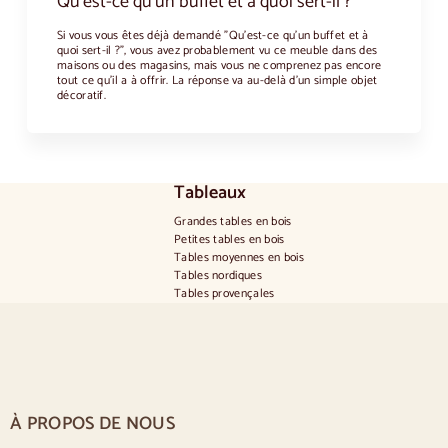
Qu'est-ce qu'un buffet et à quoi sert-il ?
Si vous vous êtes déjà demandé "Qu'est-ce qu'un buffet et à
quoi sert-il ?", vous avez probablement vu ce meuble dans des
maisons ou des magasins, mais vous ne comprenez pas encore
tout ce qu'il a à offrir. La réponse va au-delà d'un simple objet
décoratif.
Tableaux
Grandes tables en bois
Petites tables en bois
Tables moyennes en bois
Tables nordiques
Tables provençales
Tables scandinaves
Tables rustiques
Table pour 2 personnes
Tables pour 4 personnes
Table pour 6 personnes
Table pour 8 personnes
À PROPOS DE NOUS
Table pour 10 personnes
Table pour 12 personnes