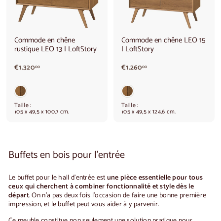
Commode en chêne
Commode en chêne LEO 15
rustique LEO 13 | LoftStory
| LoftStory
€
€
€1.320
€1.260
00
00
1
1
.
.
3
2
2
6
Taille :
Taille :
0
0
105 x 49,5 x 100,7 cm.
105 x 49,5 x 124,6 cm.
,
,
0
0
0
0
Buffets en bois pour l'entrée
Le
buffet pour le hall d'entrée
est
une pièce essentielle pour tous
ceux qui cherchent à combiner fonctionnalité et style dès le
départ
. On n'a pas deux fois l'occasion de faire une bonne première
impression, et le buffet peut vous aider à y parvenir.
Ce meuble constitue non seulement une solution pratique pour