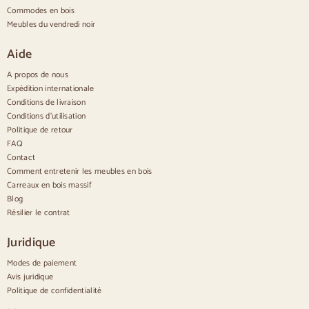
Buffets design
Commodes en bois
Buffets hauts
Meubles du vendredi noir
Grands buffets
Petits buffets
Aide
Buffets étroits
Buffets blancs
A propos de nous
Buffets en noyer
Expédition internationale
Conditions de livraison
Confortable
Conditions d'utilisation
Politique de retour
Couettes
Commodes modernes
FAQ
Commodes rustiques
Contact
Commodes design
Comment entretenir les meubles en bois
Haut confortable
Carreaux en bois massif
Petites commodes
Blog
Grandes commodes
Résilier le contrat
Commodes étroites
Commodes blanches
Juridique
Commodes en bois de noyer
Modes de paiement
Jeux
Avis juridique
Politique de confidentialité
Salle à manger
Salon