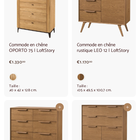
€
8
6
9
2
0
0
,
,
0
0
0
0
Commode en chêne
Commode en chêne
OPORTO 75 | LoftStory
rustique LEO 12 | LoftStory
€
€
€1.330
€1.170
00
00
1
1
.
.
3
1
3
7
Taille :
Taille :
0
0
90 x 42 x 128 cm.
105 x 49,5 x 100,7 cm.
,
,
0
0
0
0
Ajouter au panier
Ajouter au panier