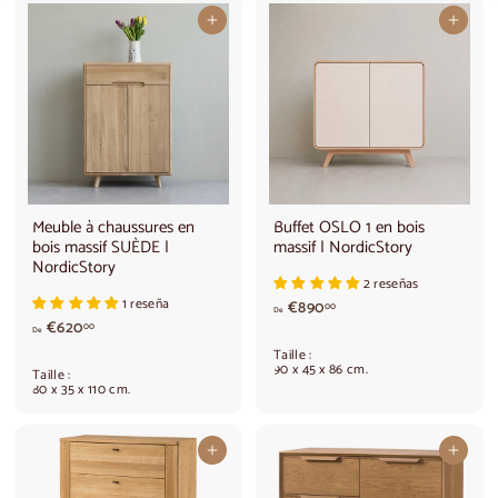
Ajouter au panier
Ajouter au panier
Meuble à chaussures en
Buffet OSLO 1 en bois
bois massif SUÈDE |
massif | NordicStory
NordicStory
2 reseñas
1 reseña
A
€890
00
De
à
p
€620
00
De
p
a
Taille :
a
r
90 x 45 x 86 cm.
Taille :
r
t
80 x 35 x 110 cm.
t
i
i
r
r
d
Ajouter au panier
Ajouter au panier
d
e
e
€