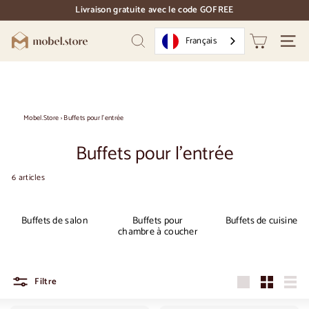
Accéder
Livraison gratuite avec le code GOFREE
directement
pause
au
des
M
contenu
Français
diapositives
Recherche
Naviga
o
b
e
l.
Mobel.Store
›
Buffets pour l'entrée
S
Buffets pour l'entrée
t
o
6 articles
r
e
Buffets de salon
Buffets pour
Buffets de cuisine
chambre à coucher
Filtre
Grandes
Petit
Liste
dimensions