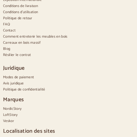
Conditions de livraison
Confortable
Conditions d'utilisation
Politique de retour
Couettes
Commodes modernes
FAQ
Commodes rustiques
Contact
Commodes design
Comment entretenir les meubles en bois
Haut confortable
Carreaux en bois massif
Petites commodes
Blog
Grandes commodes
Résilier le contrat
Commodes étroites
Commodes blanches
Juridique
Commodes en bois de noyer
Modes de paiement
Jeux
Avis juridique
Politique de confidentialité
Salle à manger
Salon
Marques
Chambre à coucher
NordicStory
LoftStory
Veskor
Localisation des sites