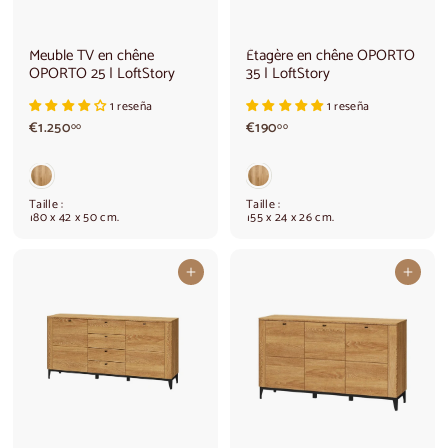
Meuble TV en chêne
Étagère en chêne OPORTO
OPORTO 25 | LoftStory
35 | LoftStory
1 reseña
1 reseña
€
€
€1.250
€190
00
00
1
1
.
9
2
0
5
,
Taille :
Taille :
0
0
180 x 42 x 50 cm.
155 x 24 x 26 cm.
,
0
0
0
Ajouter au panier
Ajouter au panier