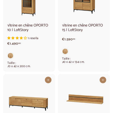
Vitrine en chêne OPORTO
Vitrine en chêne OPORTO
10 | LoftStory
15 | LoftStory
1 reseña
€
€1.590
00
€
€1.490
1
00
1
.
.
5
4
9
Taille :
9
0
90 x 42 x 134 cm.
Taille :
0
,
70 x 42 x 200 cm.
,
0
0
0
0
Ajouter au panier
Ajouter au panier