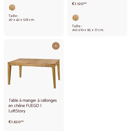
€
.
€1.120
00
1
3
.
3
Taille :
1
0
90 x 42 x 128 cm.
2
,
Taille :
0
0
160-210 x 95 x 77 cm.
,
0
0
0
Ajouter au panier
Table à manger à rallonges
en chêne FUEGO |
LoftStory
€
€1.620
00
1