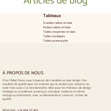
Articles de blog
Tableaux
Grandes tables en bois
Petites tables en bois
Tables moyennes en bois
Tables nordiques
Tables provençales
Tables scandinaves
Tables rustiques
Table pour 2 personnes
Tables pour 4 personnes
Table pour 6 personnes
Table pour 8 personnes
À PROPOS DE NOUS
Table pour 10 personnes
Table pour 12 personnes
Chez Mobel.Store, vous trouverez des meubles en bois design. Des
meubles de qualité pour les maisons qui ne veulent pas renoncer au
Chaises
style mais aussi à la fonctionnalité. Idéal pour les intérieurs de design
nordique ou scandinave, provençal, classique, moderne et même
Chaises rembourrées bleues
vintage ou minimaliste, avec un dénominateur commun : le bois de
Chaises rembourrées grises
qualité.
Chaises rembourrées vertes
Chaises classiques
WhatsApp :
+34 604 177 455