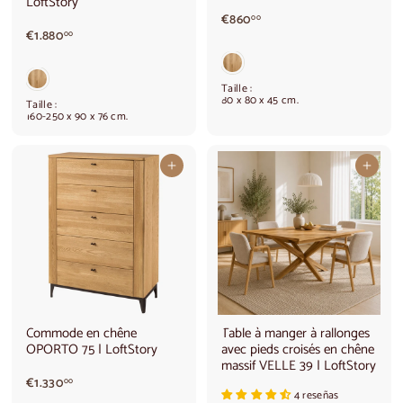
LoftStory
€
€860
00
€
8
€1.880
00
1
6
.
0
8
,
Taille :
8
0
80 x 80 x 45 cm.
Taille :
0
0
160-250 x 90 x 76 cm.
,
0
0
Ajouter au panier
Ajouter au panier
Commode en chêne
Table à manger à rallonges
OPORTO 75 | LoftStory
avec pieds croisés en chêne
massif VELLE 39 | LoftStory
€
€1.330
00
4 reseñas
1