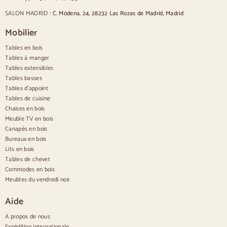
Chaises de style provençal
Chaises de style scandinave
SALON MADRID :
C. Módena, 24, 28232 Las Rozas de Madrid, Madrid
Chaises de style vintage
Chaises de style rustique
Mobilier
Chaises de salle à manger beige
Tables en bois
Chaises de salle à manger blanches
Cuisine en bois silas
Tables à manger
Chaises de bureau
Tables extensibles
Tables basses
Buffets
Tables d'appoint
Tables de cuisine
Buffets en bois
Chaises en bois
Buffet d'entrée
Meuble TV en bois
Buffets de cuisine
Canapés en bois
Buffets modernes
Bureaux en bois
Buffets vintage
Buffets nordiques
Lits en bois
Buffets rustiques
Tables de chevet
Buffets design
Commodes en bois
Buffets hauts
Meubles du vendredi noir
Grands buffets
Petits buffets
Aide
Buffets étroits
Buffets blancs
A propos de nous
Buffets en noyer
Expédition internationale