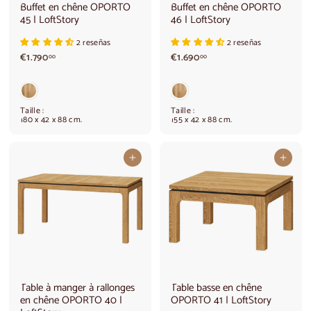
Buffet en chêne OPORTO
Buffet en chêne OPORTO
45 | LoftStory
46 | LoftStory
2 reseñas
2 reseñas
€
€
€1.790
€1.690
00
00
1
1
.
.
7
6
9
9
Taille :
Taille :
0
0
180 x 42 x 88 cm.
155 x 42 x 88 cm.
,
,
0
0
0
0
Ajouter au panier
Ajouter au panier
Table à manger à rallonges
Table basse en chêne
en chêne OPORTO 40 |
OPORTO 41 | LoftStory