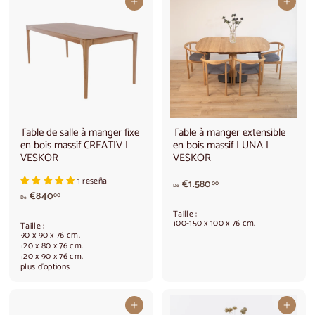
8
Ajouter au panier
Ajouter au panier
4
0
,
0
0
Table de salle à manger fixe
Table à manger extensible
en bois massif CREATIV |
en bois massif LUNA |
VESKOR
VESKOR
1 reseña
A
€1.580
00
De
A
€840
p
00
De
p
a
Taille :
a
r
100-150 x 100 x 76 cm.
Taille :
r
t
90 x 90 x 76 cm.
t
120 x 80 x 76 cm.
i
120 x 90 x 76 cm.
i
r
plus d'options
r
d
d
e
e
€
Ajouter au panier
Ajouter au panier
€
1