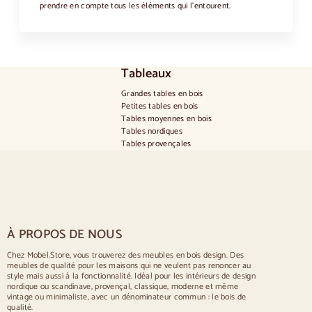
prendre en compte tous les éléments qui l'entourent.
Tableaux
Grandes tables en bois
Petites tables en bois
Tables moyennes en bois
Tables nordiques
Tables provençales
Tables scandinaves
Tables rustiques
Table pour 2 personnes
Tables pour 4 personnes
Table pour 6 personnes
Table pour 8 personnes
À PROPOS DE NOUS
Table pour 10 personnes
Table pour 12 personnes
Chez Mobel.Store, vous trouverez des meubles en bois design. Des
meubles de qualité pour les maisons qui ne veulent pas renoncer au
Chaises
style mais aussi à la fonctionnalité. Idéal pour les intérieurs de design
nordique ou scandinave, provençal, classique, moderne et même
Chaises rembourrées bleues
vintage ou minimaliste, avec un dénominateur commun : le bois de
Chaises rembourrées grises
qualité.