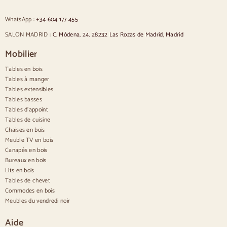
Chaises rembourrées vertes
Chaises classiques
WhatsApp :
+34 604 177 455
Chaises de style provençal
Chaises de style scandinave
SALON MADRID :
C. Módena, 24, 28232 Las Rozas de Madrid, Madrid
Chaises de style vintage
Sillas estilo rústicas
Mobilier
Chaises de salle à manger beige
Tables en bois
Chaises de salle à manger blanches
Cuisine en bois silas
Tables à manger
Chaises de bureau
Tables extensibles
Tables basses
Buffets
Tables d'appoint
Tables de cuisine
Buffets en bois
Chaises en bois
Buffet d'entrée
Meuble TV en bois
Buffets de cuisine
Canapés en bois
Buffets modernes
Bureaux en bois
Buffets vintage
Buffets nordiques
Lits en bois
Buffets rustiques
Tables de chevet
Buffets design
Commodes en bois
Buffets hauts
Meubles du vendredi noir
Grands buffets
Petits buffets
Aide
Buffets étroits