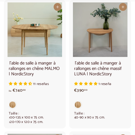
Ajouter au panier
Ajouter au panier
Table de salle à manger à
Table de salle à manger à
rallonges en chêne MALMO
rallonges en chêne massif
| NordicStory
LUNA | NordicStory
11 reseñas
1 reseña
A
€
€740
€390
00
00
De
p
3
a
9
r
0
t
,
Taille :
Taille :
i
0
100-135 x 100 x 75 cm.
40-90 x 90 x 75 cm.
120-170 x 120 x 75 cm.
r
0
d
e