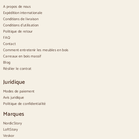
Buffets blancs
A propos de nous
Buffets en noyer
Expédition internationale
Conditions de livraison
Confortable
Conditions d'utilisation
Politique de retour
Couettes
Commodes modernes
FAQ
Commodes rustiques
Contact
Commodes design
Comment entretenir les meubles en bois
Haut confortable
Carreaux en bois massif
Petites commodes
Blog
Grandes commodes
Résilier le contrat
Commodes étroites
Commodes blanches
Juridique
Commodes en bois de noyer
Modes de paiement
Jeux
Avis juridique
Politique de confidentialité
Salle à manger
Salon
Marques
Chambre à coucher
NordicStory
LoftStory
Veskor