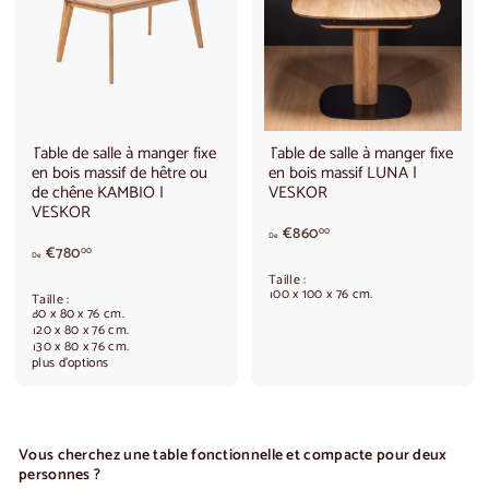
0
3
,
0
0
0
0
,
0
0
Table de salle à manger fixe
Table de salle à manger fixe
en bois massif de hêtre ou
en bois massif LUNA |
de chêne KAMBIO |
VESKOR
VESKOR
A
€860
00
De
à
p
€780
00
De
p
a
Taille :
a
r
100 x 100 x 76 cm.
Taille :
r
t
80 x 80 x 76 cm.
t
i
120 x 80 x 76 cm.
130 x 80 x 76 cm.
i
r
plus d'options
r
d
d
e
e
€
€
8
7
6
Vous cherchez une table fonctionnelle et compacte pour deux
8
0
personnes ?
0
,