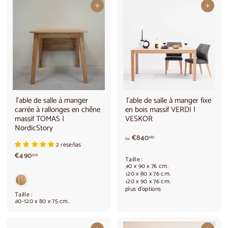
€
Ajouter au panier
Ajouter au panier
7
4
0
,
0
0
Table de salle à manger
Table de salle à manger fixe
carrée à rallonges en chêne
en bois massif VERDI |
massif TOMAS |
VESKOR
NordicStory
A
€840
00
De
2 reseñas
p
€
€490
a
00
Taille :
4
r
90 x 90 x 76 cm.
9
t
120 x 80 x 76 cm.
120 x 90 x 76 cm.
0
i
plus d'options
,
r
Taille :
0
d
80-120 x 80 x 75 cm.
0
e
€