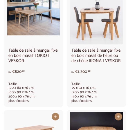
8
.
4
5
0
8
,
0
0
,
0
0
0
Table de salle à manger fixe
Table de salle à manger fixe
en bois massif TOKIO |
en bois massif de hêtre ou
VESKOR
de chêne IKONA | VESKOR
A
A
€820
€1.300
00
00
De
De
p
p
a
a
Taille :
Taille :
r
r
120 x 80 x 76 cm.
95 x 94 x 76 cm.
t
t
160 x 90 x 76 cm.
120 x 90 x 76 cm.
200 x 90 x 76 cm.
140 x 90 x 76 cm.
i
i
plus d'options
plus d'options
r
r
d
d
e
e
Ajouter au panier
Ajouter au panier
€
€
8
1
2
.