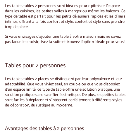
,
0
Les tables
tables 2 personnes
sont idéales pour optimiser l'espace
0
0
dans les cuisines, les petites salles à manger ou même les balcons. Ce
0
type de table est parfait pour les petits déjeuners rapides et les dîners
intimes, offrant à la fois confort et style.
confort et style
sans prendre
trop de place.
Si vous envisagez d'ajouter une table à votre maison mais ne savez
pas laquelle choisir, lisez la suite et trouvez l'option idéale pour vous !
Tables pour 2 personnes
Les tables
tables 2 places
se distinguent par leur
polyvalence et leur
adaptabilité
. Que vous viviez seul, en couple ou que vous disposiez
d'un espace limité, ce type de table offre une solution pratique.
une
solution pratique sans sacrifier l'esthétique.
. De plus, les petites tables
sont faciles à déplacer et s'intègrent parfaitement à différents styles
de décoration, du rustique au moderne.
Avantages des tables à 2 personnes