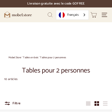
Accéder
Livraison gratuite avec le code GOFREE
directement
pause
au
des
M
contenu
Français
diapositives
Recherche
Naviga
o
b
e
l.
S
t
Mobel.Store
'
Tables en bois
'
Tables pour 2 personnes
o
Tables pour 2 personnes
r
e
10 articles
Filtre
Grandes
Petit
Liste
dimensions