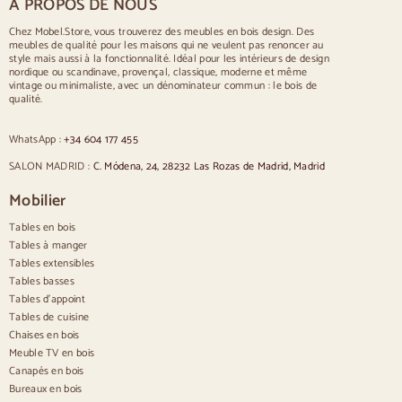
À PROPOS DE NOUS
Table pour 10 personnes
Table pour 12 personnes
Chez Mobel.Store, vous trouverez des meubles en bois design. Des
meubles de qualité pour les maisons qui ne veulent pas renoncer au
Chaises
style mais aussi à la fonctionnalité. Idéal pour les intérieurs de design
nordique ou scandinave, provençal, classique, moderne et même
Chaises rembourrées bleues
vintage ou minimaliste, avec un dénominateur commun : le bois de
Chaises rembourrées grises
qualité.
Chaises rembourrées vertes
Chaises classiques
WhatsApp :
+34 604 177 455
Chaises de style provençal
Chaises de style scandinave
SALON MADRID :
C. Módena, 24, 28232 Las Rozas de Madrid, Madrid
Chaises de style vintage
Chaises de style rustique
Mobilier
Chaises de salle à manger beige
Tables en bois
Chaises de salle à manger blanches
Cuisine en bois silas
Tables à manger
Chaises de bureau
Tables extensibles
Tables basses
Buffets
Tables d'appoint
Tables de cuisine
Buffets en bois
Chaises en bois
Buffet d'entrée
Meuble TV en bois
Buffets de cuisine
Canapés en bois
Buffets modernes
Bureaux en bois
Buffets vintage