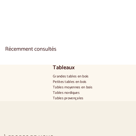
A
€1.150
00
De
p
a
r
t
i
r
d
Récemment consultés
e
€
1
.
Tableaux
1
Grandes tables en bois
5
Petites tables en bois
0
Tables moyennes en bois
,
Tables nordiques
0
Tables provençales
0
Tables scandinaves
Tables rustiques
Table pour 2 personnes
Tables pour 4 personnes
Table pour 6 personnes
Table pour 8 personnes