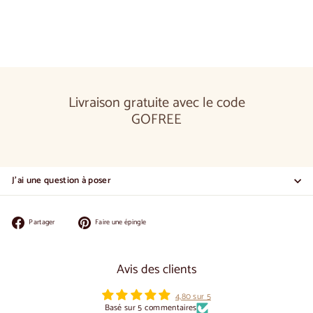
€1.150,00
Livraison gratuite avec le code
GOFREE
J'ai une question à poser
Partager
Épingler
Partager
Faire une épingle
sur
sur
Facebook
Pinterest
Avis des clients
4,80 sur 5
Basé sur 5 commentaires