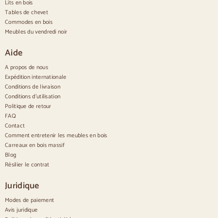
Buffets nordiques
Lits en bois
Buffets rustiques
Tables de chevet
Buffets design
Commodes en bois
Buffets hauts
Meubles du vendredi noir
Grands buffets
Aparadores pequeños
Aide
Buffets étroits
Buffets blancs
A propos de nous
Buffets en noyer
Expédition internationale
Conditions de livraison
Confortable
Conditions d'utilisation
Politique de retour
Couettes
Commodes modernes
FAQ
Commodes rustiques
Contact
Commodes design
Comment entretenir les meubles en bois
Haut confortable
Carreaux en bois massif
Petites commodes
Blog
Grandes commodes
Résilier le contrat
Commodes étroites
Commodes blanches
Juridique
Commodes en bois de noyer
Modes de paiement
Jeux
Avis juridique