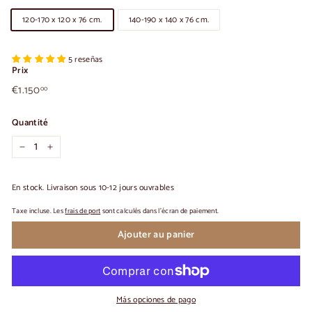
120-170 x 120 x 76 cm.
140-190 x 140 x 76 cm.
5 reseñas
Prix
€1.150,00
Prix
€1.150
00
habituel
Quantité
-
+
En stock. Livraison sous 10-12 jours ouvrables
Taxe incluse. Les
frais de port
sont calculés dans l'écran de paiement.
Ajouter au panier
Más opciones de pago