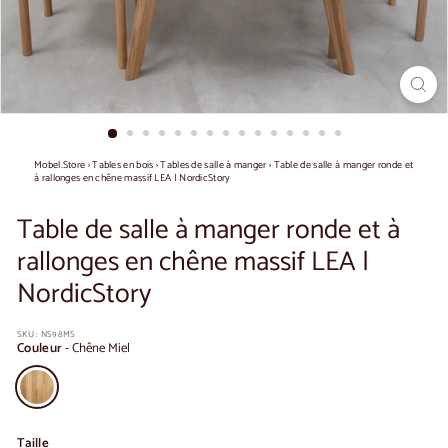
Mobel.Store
›
Tables en bois
›
Tables de salle à manger
›
Table de salle à manger ronde et
à rallonges en chêne massif LEA | NordicStory
Table de salle à manger ronde et à
rallonges en chêne massif LEA |
NordicStory
SKU :
NS98MS
Couleur
-
Chêne Miel
Taille