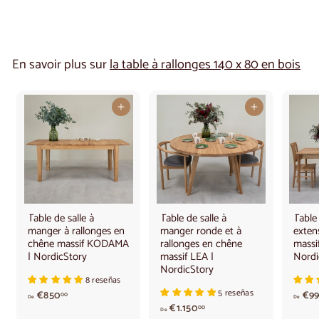
En savoir plus sur
la table à rallonges 140 x 80 en bois
Ajouter au panier
Ajouter au panier
Table de salle à
Table de salle à
Table
manger à rallonges en
manger ronde et à
exten
chêne massif KODAMA
rallonges en chêne
massi
| NordicStory
massif LEA |
Nordi
NordicStory
8 reseñas
5 reseñas
A
€850
€99
00
De
De
p
A
€1.150
00
De