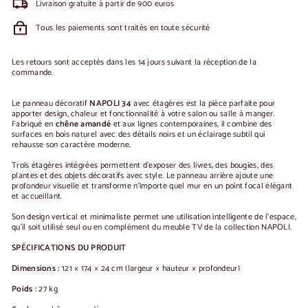
Livraison gratuite à partir de 900 euros
Tous les paiements sont traités en toute sécurité
Les retours sont acceptés dans les 14 jours suivant la réception de la
commande.
Le panneau décoratif
NAPOLI 34
avec étagères est la pièce parfaite pour
apporter design, chaleur et fonctionnalité à votre salon ou salle à manger.
Fabriqué en
chêne amandé
et aux lignes contemporaines, il combine des
surfaces en bois naturel avec des détails noirs et un éclairage subtil qui
rehausse son caractère moderne.
Trois étagères intégrées permettent d'exposer des livres, des bougies, des
plantes et des objets décoratifs avec style. Le panneau arrière ajoute une
profondeur visuelle et transforme n'importe quel mur en un point focal élégant
et accueillant.
Son design vertical et minimaliste permet une utilisation intelligente de l'espace,
qu'il soit utilisé seul ou en complément du meuble TV de la collection NAPOLI.
SPÉCIFICATIONS DU PRODUIT
Dimensions :
121 × 174 × 24 cm (largeur × hauteur × profondeur)
Poids :
27 kg