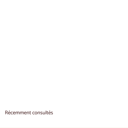
Étagère en chêne
NAPOLI 34 | LoftStory
€
€500
00
5
0
0
,
0
0
Récemment consultés