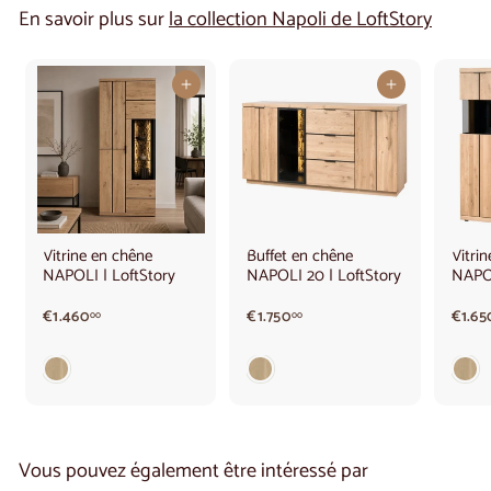
En savoir plus sur
la collection Napoli de LoftStory
Ajouter au panier
Ajouter au panier
Vitrine en chêne
Buffet en chêne
Vitri
NAPOLI | LoftStory
NAPOLI 20 | LoftStory
NAPOL
€
€
€1.460
€1.750
€1.65
00
00
1
1
.
.
4
7
6
5
0
0
,
,
0
0
Vous pouvez également être intéressé par
0
0