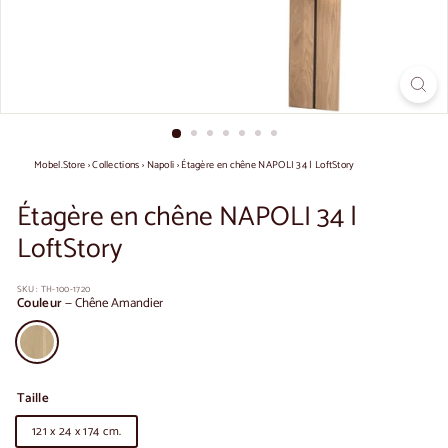
Mobel.Store
›
Collections
›
Napoli
›
Étagère en chêne NAPOLI 34 | LoftStory
Étagère en chêne NAPOLI 34 |
LoftStory
SKU :
TH-100-1720
Couleur
—
Chêne Amandier
Taille
121 x 24 x 174 cm.