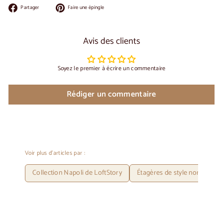
Partager
Épingler
Partager
Faire une épingle
sur
sur
Facebook
Pinterest
Avis des clients
Soyez le premier à écrire un commentaire
Rédiger un commentaire
Voir plus d'articles par :
Collection Napoli de LoftStory
Étagères de style nordique