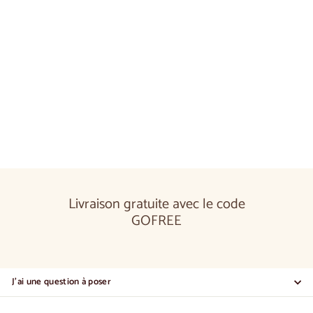
Étagère en chêne NAPOLI 34 | LoftStory
€500,00
€500
00
Livraison gratuite avec le code
GOFREE
J'ai une question à poser