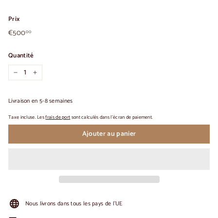
Prix
€500,00
Prix
€500
00
habituel
Quantité
-
+
Livraison en 5-8 semaines
Taxe incluse. Les
frais de port
sont calculés dans l'écran de paiement.
Ajouter au panier
Nous livrons dans tous les pays de l'UE