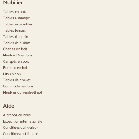
Chaises de style rustique
Mobilier
Chaises de salle à manger beige
Tables en bois
Chaises de salle à manger blanches
Cuisine en bois silas
Tables à manger
Chaises de bureau
Tables extensibles
Tables basses
Buffets
Tables d'appoint
Tables de cuisine
Buffets en bois
Chaises en bois
Buffet d'entrée
Meuble TV en bois
Buffets de cuisine
Canapés en bois
Buffets modernes
Bureaux en bois
Buffets vintage
Buffets nordiques
Lits en bois
Buffets rustiques
Tables de chevet
Buffets design
Commodes en bois
Buffets hauts
Meubles du vendredi noir
Grands buffets
Petits buffets
Aide
Buffets étroits
Buffets blancs
A propos de nous
Buffets en noyer
Expédition internationale
Conditions de livraison
Confortable
Conditions d'utilisation