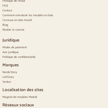
Politique de retour
Couettes
Commodes modernes
FAQ
Commodes rustiques
Contact
Commodes design
Comment entretenir les meubles en bois
Haut confortable
Carreaux en bois massif
Petites commodes
Blog
Grandes commodes
Résilier le contrat
Commodes étroites
Commodes blanches
Juridique
Commodes en bois de noyer
Modes de paiement
Jeux
Avis juridique
Politique de confidentialité
Salle à manger
Salon
Marques
Chambre à coucher
NordicStory
LoftStory
Veskor
Localisation des sites
Magasin de meubles Madrid
Réseaux sociaux