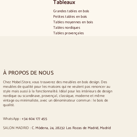
Tableaux
Grandes tables en bois
Petites tables en bois
Tables moyennes en bois
Tables nordiques
Tables provençales
Tables scandinaves
Tables rustiques
Table pour 2 personnes
Tables pour 4 personnes
Table pour 6 personnes
Table pour 8 personnes
À PROPOS DE NOUS
Table pour 10 personnes
Table pour 12 personnes
Chez Mobel.Store, vous trouverez des meubles en bois design. Des
meubles de qualité pour les maisons qui ne veulent pas renoncer au
Chaises
style mais aussi à la fonctionnalité. Idéal pour les intérieurs de design
nordique ou scandinave, provençal, classique, moderne et même
Chaises rembourrées bleues
vintage ou minimaliste, avec un dénominateur commun : le bois de
Chaises rembourrées grises
qualité.
Chaises rembourrées vertes
Chaises classiques
WhatsApp :
+34 604 177 455
Chaises de style provençal
Chaises de style scandinave
SALON MADRID :
C. Módena, 24, 28232 Las Rozas de Madrid, Madrid
Chaises de style vintage