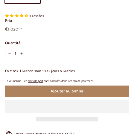
3 reseñas
Prix
€1.020,00
Prix
€1.020
00
habituel
Quantité
-
+
En stock. Livraison sous 10-12 jours ouvrables
Taxe incluse. Les
frais de port
sont calculés dans l'écran de paiement.
Ajouter au panier