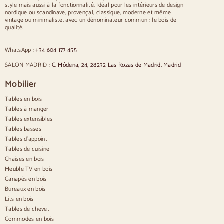
Chaises
style mais aussi à la fonctionnalité. Idéal pour les intérieurs de design
nordique ou scandinave, provençal, classique, moderne et même
Chaises rembourrées bleues
vintage ou minimaliste, avec un dénominateur commun : le bois de
Chaises rembourrées grises
qualité.
Chaises rembourrées vertes
Chaises classiques
WhatsApp :
+34 604 177 455
Chaises de style provençal
Chaises de style scandinave
SALON MADRID :
C. Módena, 24, 28232 Las Rozas de Madrid, Madrid
Chaises de style vintage
Chaises de style rustique
Mobilier
Chaises de salle à manger beige
Tables en bois
Chaises de salle à manger blanches
Cuisine en bois silas
Tables à manger
Chaises de bureau
Tables extensibles
Tables basses
Buffets
Tables d'appoint
Tables de cuisine
Buffets en bois
Chaises en bois
Buffet d'entrée
Meuble TV en bois
Buffets de cuisine
Canapés en bois
Buffets modernes
Bureaux en bois
Buffets vintage
Buffets nordiques
Lits en bois
Buffets rustiques
Tables de chevet
Buffets design
Commodes en bois