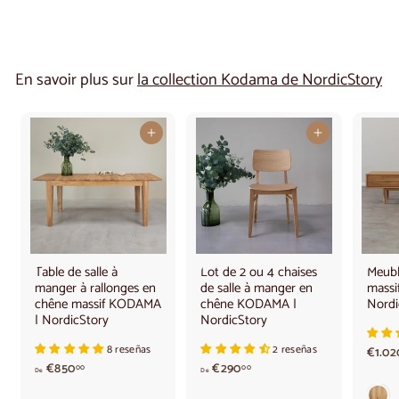
En savoir plus sur
la collection Kodama de NordicStory
Ajouter au panier
Ajouter au panier
Table de salle à
Lot de 2 ou 4 chaises
Meubl
manger à rallonges en
de salle à manger en
massi
chêne massif KODAMA
chêne KODAMA |
Nordi
| NordicStory
NordicStory
8 reseñas
2 reseñas
€1.02
A
à
€850
€290
00
00
De
De
p
p