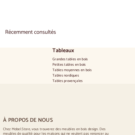
.
0
2
0
,
0
Récemment consultés
0
Tableaux
Grandes tables en bois
Petites tables en bois
Tables moyennes en bois
Tables nordiques
Tables provençales
Tables scandinaves
Tables rustiques
Table pour 2 personnes
Tables pour 4 personnes
Table pour 6 personnes
Table pour 8 personnes
À PROPOS DE NOUS
Table pour 10 personnes
Table pour 12 personnes
Chez Mobel.Store, vous trouverez des meubles en bois design. Des
meubles de qualité pour les maisons qui ne veulent pas renoncer au