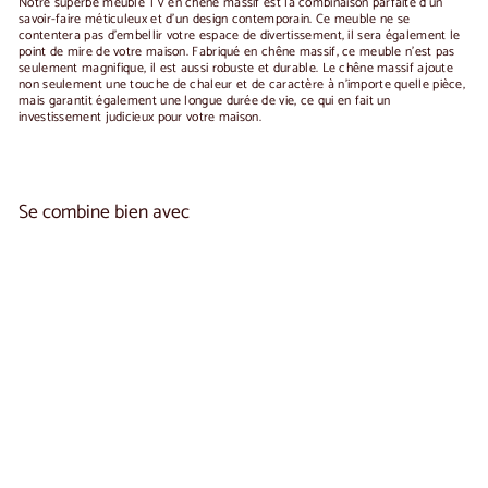
Notre superbe meuble TV en chêne massif est la combinaison parfaite d'un
savoir-faire méticuleux et d'un design contemporain. Ce meuble ne se
contentera pas d'embellir votre espace de divertissement, il sera également le
point de mire de votre maison. Fabriqué en chêne massif, ce meuble n'est pas
seulement magnifique, il est aussi robuste et durable. Le chêne massif ajoute
non seulement une touche de chaleur et de caractère à n'importe quelle pièce,
mais garantit également une longue durée de vie, ce qui en fait un
investissement judicieux pour votre maison.
Se combine bien avec
Ajouter au panier
Meuble TV en chêne massif KODAMA |
3
NordicStory
reseñas
€1.020,00
€1.020
00