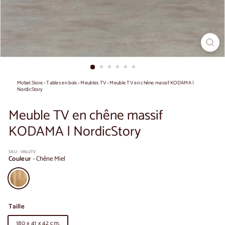
Mobel.Store
›
Tables en bois
›
Meubles TV
›
Meuble TV en chêne massif KODAMA |
NordicStory
Meuble TV en chêne massif
KODAMA | NordicStory
SKU :
VK02TV
Couleur
-
Chêne Miel
Taille
180 x 41 x 42 cm.