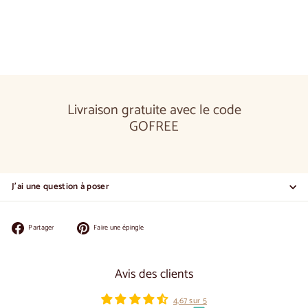
Livraison gratuite avec le code
GOFREE
J'ai une question à poser
Partager
Épingler
Partager
Faire une épingle
sur
sur
Facebook
Pinterest
Avis des clients
4,67 sur 5