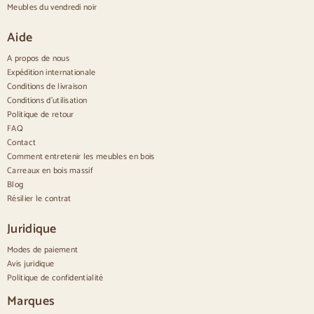
Buffets hauts
Meubles du vendredi noir
Grands buffets
Petits buffets
Aide
Buffets étroits
Buffets blancs
A propos de nous
Buffets en noyer
Expédition internationale
Conditions de livraison
Confortable
Conditions d'utilisation
Politique de retour
Couettes
Commodes modernes
FAQ
Commodes rustiques
Contact
Commodes design
Comment entretenir les meubles en bois
Haut confortable
Carreaux en bois massif
Petites commodes
Blog
Grandes commodes
Résilier le contrat
Commodes étroites
Commodes blanches
Juridique
Commodes en bois de noyer
Modes de paiement
Jeux
Avis juridique
Politique de confidentialité
Salle à manger
Salon
Marques
Chambre à coucher