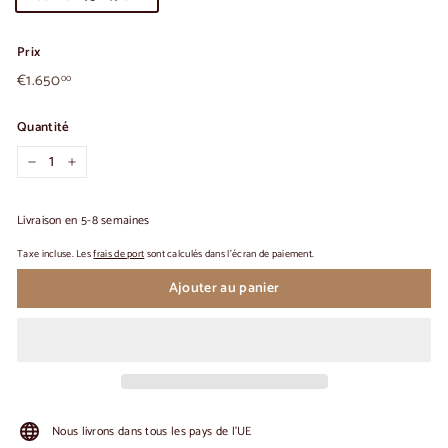
Prix
€1.650,00
Prix
€1.650
00
habituel
Quantité
-
+
Livraison en 5-8 semaines
Taxe incluse. Les
frais de port
sont calculés dans l'écran de paiement.
Ajouter au panier
Nous livrons dans tous les pays de l'UE