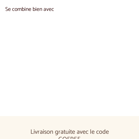
Se combine bien avec
Ajouter au panier
Table à manger extensible en chêne COZY 39 | LoftStory
€1.650,00
€1.650
00
Livraison gratuite avec le code