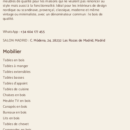
meubles de qualité pour les maisons qui ne veulent pas renoncer au
Chaises
style mais aussi à la fonctionnalité. Idéal pour les intérieurs de design
nordique ou scandinave, provençal, classique, moderne et même
Chaises rembourrées bleues
vintage ou minimaliste, avec un dénominateur commun : le bois de
Chaises rembourrées grises
qualité.
Chaises rembourrées vertes
Chaises classiques
WhatsApp :
+34 604 177 455
Chaises de style provençal
Chaises de style scandinave
SALON MADRID :
C. Módena, 24, 28232 Las Rozas de Madrid, Madrid
Chaises de style vintage
Chaises de style rustique
Mobilier
Chaises de salle à manger beige
Tables en bois
Chaises de salle à manger blanches
Cuisine en bois silas
Tables à manger
Chaises de bureau
Tables extensibles
Tables basses
Buffets
Tables d'appoint
Tables de cuisine
Buffets en bois
Chaises en bois
Buffet d'entrée
Meuble TV en bois
Buffets de cuisine
Canapés en bois
Buffets modernes
Bureaux en bois
Buffets vintage
Buffets nordiques
Lits en bois
Buffets rustiques
Tables de chevet
Buffets design
Commodes en bois