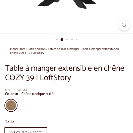
Mobel.Store
›
Tables en bois
›
Tables de salle à manger
›
Table à manger extensible en
chêne COZY 39 | LoftStory
Table à manger extensible en chêne
COZY 39 | LoftStory
SKU :
TH-100-1582
Couleur
-
Chêne rustique huilé
Taille
160-210 x 95 x 79 cm.