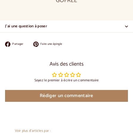
GOFREE
J'ai une question à poser
Partager
Épingler
Partager
Faire une épingle
sur
sur
Facebook
Pinterest
Avis des clients
Soyez le premier à écrire un commentaire
Rédiger un commentaire
Voir plus d'articles par :