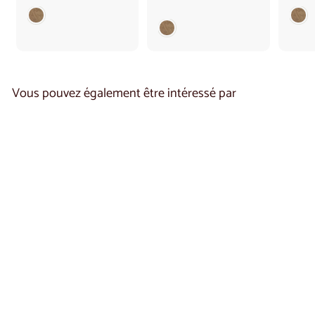
5
1
0
.
,
2
0
2
0
0
,
0
Vous pouvez également être intéressé par
0
Table à manger
extensible en chêne
COZY 39 | LoftStory
€
€1.650
00
1