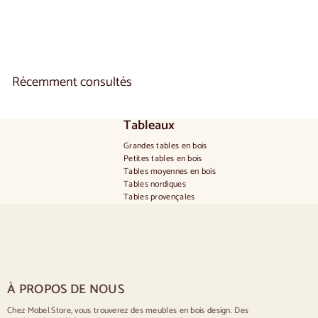
.
6
5
0
,
0
Récemment consultés
0
Tableaux
Grandes tables en bois
Petites tables en bois
Tables moyennes en bois
Tables nordiques
Tables provençales
Tables scandinaves
Tables rustiques
Table pour 2 personnes
Tables pour 4 personnes
Table pour 6 personnes
Table pour 8 personnes
À PROPOS DE NOUS
Table pour 10 personnes
Table pour 12 personnes
Chez Mobel.Store, vous trouverez des meubles en bois design. Des