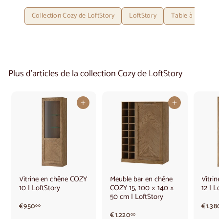
Collection Cozy de LoftStory
LoftStory
Table à rallonge
Plus d'articles de
la collection Cozy de LoftStory
Ajouter au panier
Ajouter au panier
Vitrine en chêne COZY
Meuble bar en chêne
Vitri
10 | LoftStory
COZY 15, 100 × 140 ×
12 | L
50 cm | LoftStory
€
€950
€1.38
00
9
€
€1.220
00