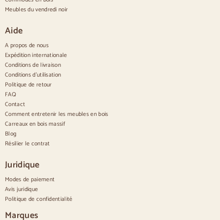
Buffets hauts
Meubles du vendredi noir
Aparadores grandes
Petits buffets
Aide
Buffets étroits
Buffets blancs
A propos de nous
Buffets en noyer
Expédition internationale
Conditions de livraison
Confortable
Conditions d'utilisation
Politique de retour
Couettes
Commodes modernes
FAQ
Commodes rustiques
Contact
Commodes design
Comment entretenir les meubles en bois
Haut confortable
Carreaux en bois massif
Petites commodes
Blog
Grandes commodes
Résilier le contrat
Commodes étroites
Commodes blanches
Juridique
Commodes en bois de noyer
Modes de paiement
Jeux
Avis juridique
Politique de confidentialité
Salle à manger
Salon
Marques
Chambre à coucher