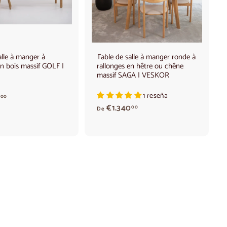
t
t
e
e
r
r
a
a
u
u
p
p
a
a
alle à manger à
Table de salle à manger ronde à
n
n
en bois massif GOLF |
rallonges en hêtre ou chêne
i
i
e
e
massif SAGA | VESKOR
r
r
A
1 reseña
00
p
A
€1.340
00
De
a
p
r
a
t
r
i
t
r
i
d
r
e
d
€
e
1
€
.
1
7
.