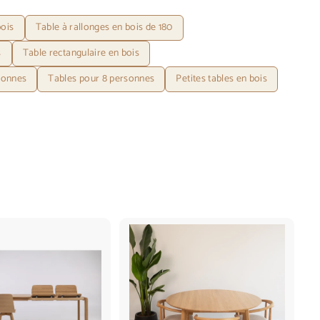
bois
Table à rallonges en bois de 180
s
Table rectangulaire en bois
sonnes
Tables pour 8 personnes
Petites tables en bois
A
A
j
j
o
o
u
u