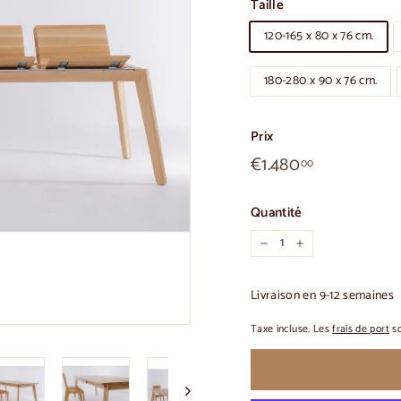
Taille
120-165 x 80 x 76 cm.
180-280 x 90 x 76 cm.
Prix
€1.480,00
Prix
€1.480
00
habituel
Quantité
-
+
Livraison en 9-12 semaines
Taxe incluse. Les
frais de port
so