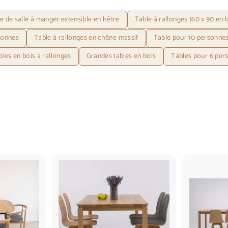
e de salle à manger extensible en hêtre
Table à rallonges 160 x 90 en 
sonnes
Table à rallonges en chêne massif
Table pour 10 personne
bles en bois à rallonges
Grandes tables en bois
Tables pour 6 per
A
A
j
j
o
o
u
u