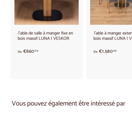
t
e
r
a
u
p
a
Table de salle à manger fixe en
Table à manger exten
n
bois massif LUNA | VESKOR
bois massif LUNA |
i
e
r
A
A
€860
€1.580
00
00
De
De
p
p
a
a
r
r
t
t
i
i
r
r
d
d
e
e
Vous pouvez également être intéressé par
€
€
8
1
6
.
0
5
,
8