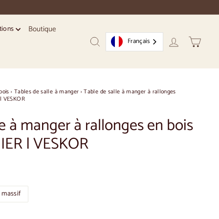
Boutique
tions
Français
Recherche
Compte
Chariot
bois
›
Tables de salle à manger
›
Table de salle à manger à rallonges
 | VESKOR
le à manger à rallonges en bois
IER | VESKOR
 massif