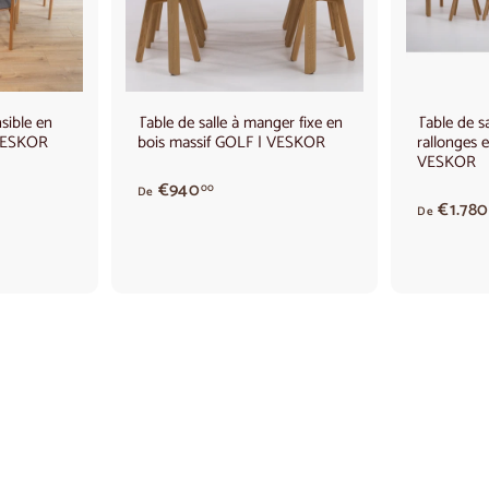
t
t
e
e
r
r
a
a
u
u
p
p
a
a
sible en
Table de salle à manger fixe en
Table de s
n
n
 VESKOR
bois massif GOLF | VESKOR
rallonges 
i
i
e
e
VESKOR
r
r
À
€940
00
De
€1.780
p
De
a
r
t
i
r
d
e
€
9
4
0
,