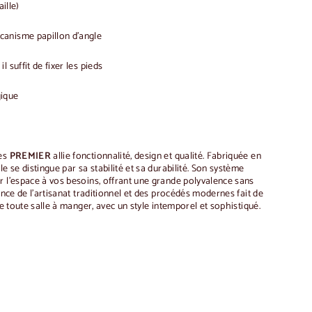
aille)
anisme papillon d'angle
l suffit de fixer les pieds
gique
ges
PREMIER
allie fonctionnalité, design et qualité. Fabriquée en
e se distingue par sa stabilité et sa durabilité. Son système
r l'espace à vos besoins, offrant une grande polyvalence sans
iance de l'artisanat traditionnel et des procédés modernes fait de
de toute salle à manger, avec un style intemporel et sophistiqué.