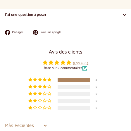
J'ai une question à poser
Partager
Épingler
Partager
Faire une épingle
sur
sur
Facebook
Pinterest
Avis des clients
5,00 sur 5
Basé sur 2 commentaires
2
0
0
0
0
Sort by