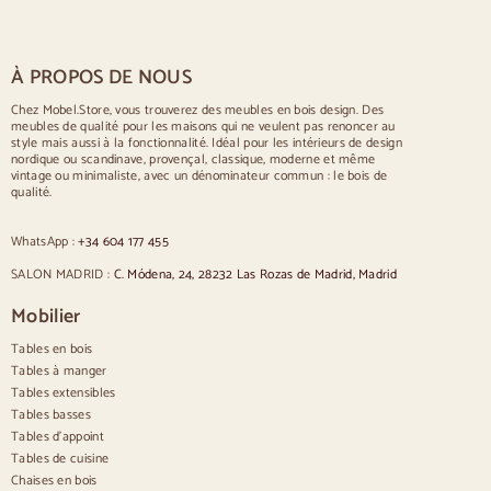
Tables pour 4 personnes
Table pour 6 personnes
Table pour 8 personnes
À PROPOS DE NOUS
Table pour 10 personnes
Table pour 12 personnes
Chez Mobel.Store, vous trouverez des meubles en bois design. Des
meubles de qualité pour les maisons qui ne veulent pas renoncer au
Chaises
style mais aussi à la fonctionnalité. Idéal pour les intérieurs de design
nordique ou scandinave, provençal, classique, moderne et même
Chaises rembourrées bleues
vintage ou minimaliste, avec un dénominateur commun : le bois de
Chaises rembourrées grises
qualité.
Chaises rembourrées vertes
Chaises classiques
WhatsApp :
+34 604 177 455
Chaises de style provençal
Chaises de style scandinave
SALON MADRID :
C. Módena, 24, 28232 Las Rozas de Madrid, Madrid
Chaises de style vintage
Chaises de style rustique
Mobilier
Chaises de salle à manger beige
Tables en bois
Chaises de salle à manger blanches
Cuisine en bois silas
Tables à manger
Chaises de bureau
Tables extensibles
Tables basses
Buffets
Tables d'appoint
Tables de cuisine
Buffets en bois
Chaises en bois
Buffet d'entrée