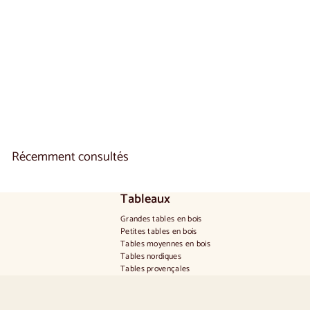
Table de salle à
manger à rallonges en
bois massif CREATIV |
VESKOR
2 reseñas
à
€920
00
De
p
a
r
t
i
Récemment consultés
r
d
e
€
Tableaux
9
2
Grandes tables en bois
0
Petites tables en bois
,
Tables moyennes en bois
0
Tables nordiques
0
Tables provençales
Tables scandinaves
Tables rustiques
Table pour 2 personnes