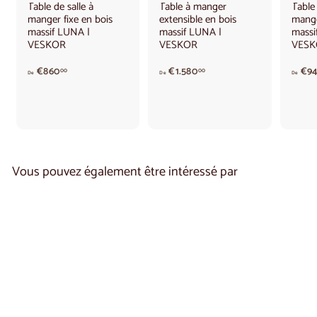
Table de salle à
Table à manger
Table 
manger fixe en bois
extensible en bois
mange
massif LUNA |
massif LUNA |
massi
VESKOR
VESKOR
VESK
A
A
€860
€1.580
€9
00
00
De
De
De
p
p
a
a
r
r
t
t
i
i
r
r
d
d
Vous pouvez également être intéressé par
e
e
€
€
8
1
6
.
0
5
,
8
0
0
0
,
0
0