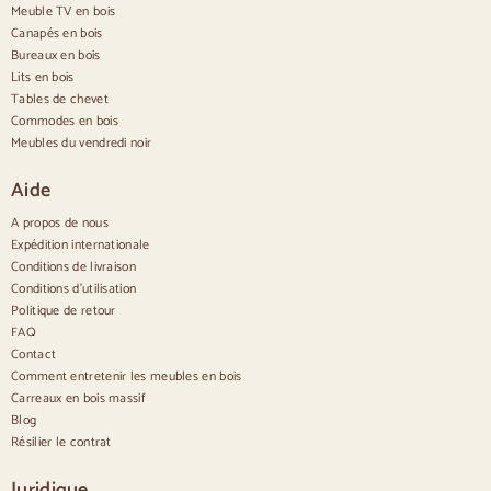
Meuble TV en bois
Buffets de cuisine
Canapés en bois
Buffets modernes
Bureaux en bois
Buffets vintage
Buffets nordiques
Lits en bois
Buffets rustiques
Tables de chevet
Buffets design
Commodes en bois
Buffets hauts
Meubles du vendredi noir
Grands buffets
Petits buffets
Aide
Buffets étroits
Buffets blancs
A propos de nous
Buffets en noyer
Expédition internationale
Conditions de livraison
Confortable
Conditions d'utilisation
Politique de retour
Couettes
Commodes modernes
FAQ
Commodes rustiques
Contact
Commodes design
Comment entretenir les meubles en bois
Haut confortable
Carreaux en bois massif
Petites commodes
Blog
Grandes commodes
Résilier le contrat
Commodes étroites
Commodes blanches
Juridique
Commodes en bois de noyer