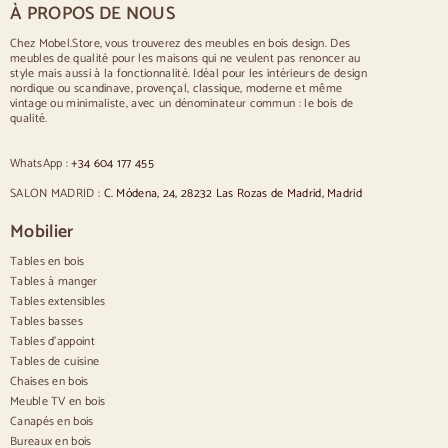
À PROPOS DE NOUS
Table pour 10 personnes
Table pour 12 personnes
Chez Mobel.Store, vous trouverez des meubles en bois design. Des
meubles de qualité pour les maisons qui ne veulent pas renoncer au
Chaises
style mais aussi à la fonctionnalité. Idéal pour les intérieurs de design
nordique ou scandinave, provençal, classique, moderne et même
Chaises rembourrées bleues
vintage ou minimaliste, avec un dénominateur commun : le bois de
Chaises rembourrées grises
qualité.
Chaises rembourrées vertes
Chaises classiques
WhatsApp :
+34 604 177 455
Chaises de style provençal
Chaises de style scandinave
SALON MADRID :
C. Módena, 24, 28232 Las Rozas de Madrid, Madrid
Chaises de style vintage
Chaises de style rustique
Mobilier
Chaises de salle à manger beige
Tables en bois
Chaises de salle à manger blanches
Cuisine en bois silas
Tables à manger
Chaises de bureau
Tables extensibles
Tables basses
Buffets
Tables d'appoint
Tables de cuisine
Buffets en bois
Chaises en bois
Buffet d'entrée
Meuble TV en bois
Buffets de cuisine
Canapés en bois
Buffets modernes
Bureaux en bois
Buffets vintage