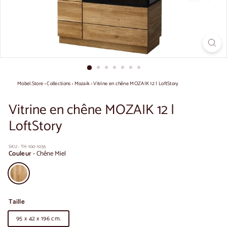
Mobel.Store
›
Collections
›
Mozaik
›
Vitrine en chêne MOZAIK 12 | LoftStory
Vitrine en chêne MOZAIK 12 |
LoftStory
SKU :
TH-100-1055
Couleur
-
Chêne Miel
Taille
95 x 42 x 196 cm.