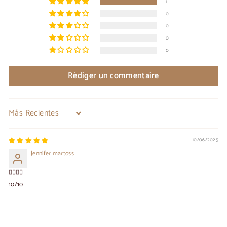
1
0
0
0
0
Rédiger un commentaire
Sort by
10/06/2025
Jennifer martoss
👍🏾👍🏾
10/10