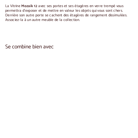
La Vitrine
Mozaik 12
avec ses portes et ses étagères en verre trempé vous
permettra d'exposer et de mettre en valeur les objets qui vous sont chers.
Derrière son autre porte se cachent des étagères de rangement dissimulées.
Associez-la à un autre meuble de la collection.
Se combine bien avec
Ajouter au panier
Vitrine en chêne MOZAIK 12 |
1
LoftStory
reseña
€1.350,00
€1.350
00