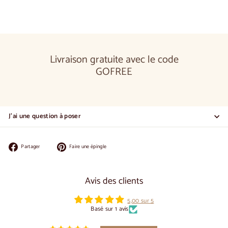
Livraison gratuite avec le code
GOFREE
J'ai une question à poser
Partager
Épingler
Partager
Faire une épingle
sur
sur
Facebook
Pinterest
Avis des clients
5,00 sur 5
Basé sur 1 avis