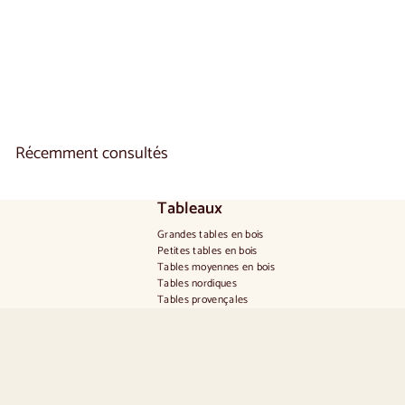
1 reseña
€
€1.350
00
1
.
3
5
0
,
0
Récemment consultés
0
Tableaux
Grandes tables en bois
Petites tables en bois
Tables moyennes en bois
Tables nordiques
Tables provençales
Tables scandinaves
Tables rustiques
Table pour 2 personnes
Tables pour 4 personnes
Table pour 6 personnes
Table pour 8 personnes