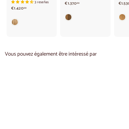
3 reseñas
€
€1.370
€1.53
00
€
€1.420
1
00
1
.
.
3
4
7
2
0
0
,
,
0
0
0
0
Vous pouvez également être intéressé par
Vitrine en chêne
MOZAIK 12 | LoftStory