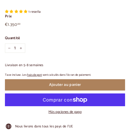
1 reseña
Prix
€1.350,00
Prix
€1.350
00
habituel
Quantité
-
+
Livraison en 5-8 semaines
Taxe incluse. Les
frais de port
sont calculés dans l'écran de paiement.
Ajouter au panier
Más opciones de pago
Nous livrons dans tous les pays de l'UE