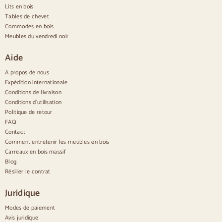
Buffets nordiques
Lits en bois
Buffets rustiques
Tables de chevet
Buffets design
Commodes en bois
Buffets hauts
Meubles du vendredi noir
Grands buffets
Petits buffets
Aide
Buffets étroits
Aparadores blancos
A propos de nous
Buffets en noyer
Expédition internationale
Conditions de livraison
Confortable
Conditions d'utilisation
Politique de retour
Couettes
Commodes modernes
FAQ
Commodes rustiques
Contact
Commodes design
Comment entretenir les meubles en bois
Haut confortable
Carreaux en bois massif
Petites commodes
Blog
Grandes commodes
Résilier le contrat
Commodes étroites
Commodes blanches
Juridique
Commodes en bois de noyer
Modes de paiement
Jeux
Avis juridique