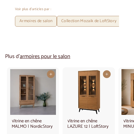
Voir plus d'articles par :
Armoires de salon
Collection Mozaik de LoftStory
Loft
Plus d'
armoires pour le salon
Ajouter au panier
Ajouter au panier
Vitrine en chêne
Vitrine en chêne
Vitri
MALMO | NordicStory
LAZURE 12 | LoftStory
MINUR