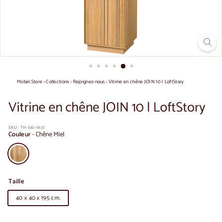
Mobel.Store
›
Collections
›
Rejoignez-nous
›
Vitrine en chêne JOIN 10 | LoftStory
Vitrine en chêne JOIN 10 | LoftStory
SKU :
TH-100-1937
Couleur
-
Chêne Miel
Taille
40 x 40 x 195 cm.