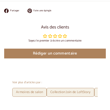
Partager
Épingler
Partager
Faire une épingle
sur
sur
Facebook
Pinterest
Avis des clients
Soyez le premier à écrire un commentaire
Rédiger un commentaire
Voir plus d'articles par :
Armoires de salon
Collection Join de LoftStory
LoftSto