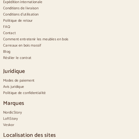
Expédition internationale
Conditions de livraison
Confortable
Conditions d'utilisation
Politique de retour
Couettes
Commodes modernes
FAQ
Commodes rustiques
Contact
Commodes design
Comment entretenir les meubles en bois
Haut confortable
Carreaux en bois massif
Petites commodes
Blog
Grandes commodes
Résilier le contrat
Commodes étroites
Commodes blanches
Juridique
Commodes en bois de noyer
Modes de paiement
Jeux
Avis juridique
Politique de confidentialité
Salle à manger
Salon
Marques
Chambre à coucher
NordicStory
LoftStory
Veskor
Localisation des sites