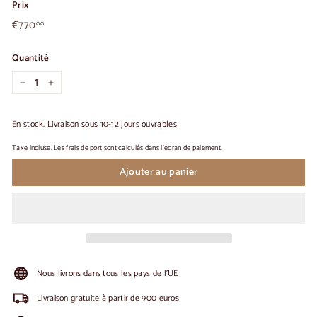
Prix
€770,00
Prix
€770
00
habituel
Quantité
-
+
En stock. Livraison sous 10-12 jours ouvrables
Taxe incluse. Les
frais de port
sont calculés dans l'écran de paiement.
Ajouter au panier
Nous livrons dans tous les pays de l'UE
Livraison gratuite à partir de 900 euros