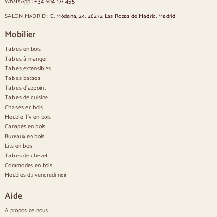
WhatsApp :
+34 604 177 455
Chaises de style provençal
Chaises de style scandinave
SALON MADRID :
C. Módena, 24, 28232 Las Rozas de Madrid, Madrid
Chaises de style vintage
Chaises de style rustique
Mobilier
Chaises de salle à manger beige
Tables en bois
Chaises de salle à manger blanches
Cuisine en bois silas
Tables à manger
Chaises de bureau
Tables extensibles
Tables basses
Buffets
Tables d'appoint
Tables de cuisine
Buffets en bois
Chaises en bois
Buffet d'entrée
Meuble TV en bois
Buffets de cuisine
Canapés en bois
Buffets modernes
Bureaux en bois
Buffets vintage
Buffets nordiques
Lits en bois
Buffets rustiques
Tables de chevet
Buffets design
Commodes en bois
Buffets hauts
Meubles du vendredi noir
Grands buffets
Petits buffets
Aide
Buffets étroits
Buffets blancs
A propos de nous
Buffets en noyer