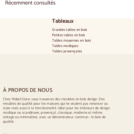
Récemment consultés
Tableaux
Grandes tables en bois
Petites tables en bois
Tables moyennes en bois
Tables nordiques
Tables provençales
Tables scandinaves
Tables rustiques
Table pour 2 personnes
Tables pour 4 personnes
Table pour 6 personnes
Table pour 8 personnes
À PROPOS DE NOUS
Table pour 10 personnes
Table pour 12 personnes
Chez Mobel.Store, vous trouverez des meubles en bois design. Des
meubles de qualité pour les maisons qui ne veulent pas renoncer au
Chaises
style mais aussi à la fonctionnalité. Idéal pour les intérieurs de design
nordique ou scandinave, provençal, classique, moderne et même
Chaises rembourrées bleues
vintage ou minimaliste, avec un dénominateur commun : le bois de
Chaises rembourrées grises
qualité.
Chaises rembourrées vertes
Chaises classiques