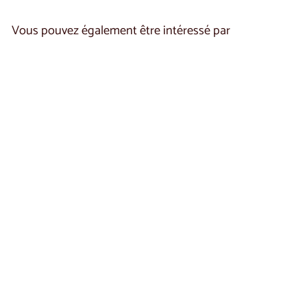
0
0
0
Vous pouvez également être intéressé par
Vitrine en chêne JOIN
10 | LoftStory
€
€770
00
7
7
0
,
0
0