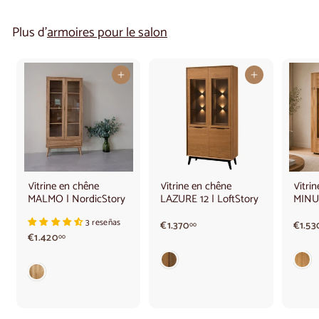
Plus d'
armoires pour le salon
Ajouter au panier
Ajouter au panier
Vitrine en chêne
Vitrine en chêne
Vitri
MALMO | NordicStory
LAZURE 12 | LoftStory
MINUR
3 reseñas
€
€1.370
€1.53
00
€
€1.420
1
00
1
.
.
3
4
7
2
0
0
,
,
0