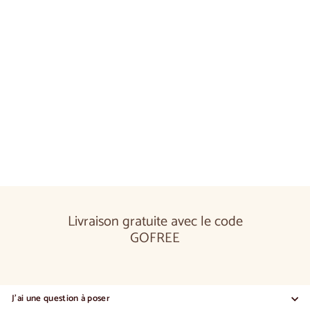
Vitrine en chêne JOIN 10 | LoftStory
€770,00
€770
00
Livraison gratuite avec le code
GOFREE
J'ai une question à poser