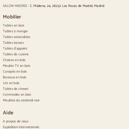
Chaises de style scandinave
SALON MADRID :
C. Módena, 24, 28232 Las Rozas de Madrid, Madrid
Chaises de style vintage
Chaises de style rustique
Mobilier
Chaises de salle à manger beige
Tables en bois
Chaises de salle à manger blanches
Cuisine en bois silas
Tables à manger
Chaises de bureau
Tables extensibles
Tables basses
Buffets
Tables d'appoint
Tables de cuisine
Buffets en bois
Chaises en bois
Buffet d'entrée
Meuble TV en bois
Buffets de cuisine
Canapés en bois
Buffets modernes
Bureaux en bois
Buffets vintage
Buffets nordiques
Lits en bois
Buffets rustiques
Tables de chevet
Buffets design
Commodes en bois
Buffets hauts
Meubles du vendredi noir
Grands buffets
Petits buffets
Aide
Buffets étroits
Buffets blancs
A propos de nous
Buffets en noyer
Expédition internationale