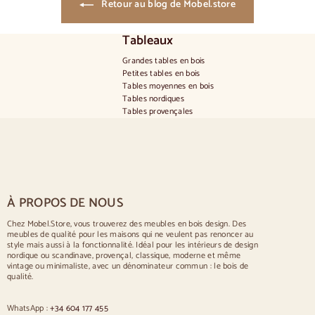
Retour au blog de Mobel.store
Tableaux
Grandes tables en bois
Petites tables en bois
Tables moyennes en bois
Tables nordiques
Tables provençales
Tables scandinaves
Tables rustiques
Table pour 2 personnes
Tables pour 4 personnes
Table pour 6 personnes
Table pour 8 personnes
À PROPOS DE NOUS
Table pour 10 personnes
Table pour 12 personnes
Chez Mobel.Store, vous trouverez des meubles en bois design. Des
meubles de qualité pour les maisons qui ne veulent pas renoncer au
Chaises
style mais aussi à la fonctionnalité. Idéal pour les intérieurs de design
nordique ou scandinave, provençal, classique, moderne et même
Chaises rembourrées bleues
vintage ou minimaliste, avec un dénominateur commun : le bois de
Chaises rembourrées grises
qualité.
Chaises rembourrées vertes
Chaises classiques
WhatsApp :
+34 604 177 455
Chaises de style provençal