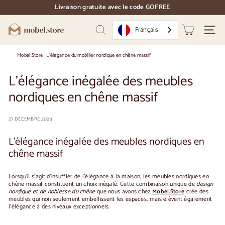
Accéder
Livraison gratuite avec le code GOFREE
directement
pause
au
des
M
contenu
Français
diapositives
Recherche
Naviga
o
b
Mobel.Store
›
L'élégance du mobilier nordique en chêne massif
e
L'élégance inégalée des meubles
l.
nordiques en chêne massif
S
t
27 DÉCEMBRE 2023
o
r
L'élégance inégalée des meubles nordiques en
chêne massif
e
Lorsqu'il s'agit d'insuffler de l'élégance à la maison, les meubles nordiques en
chêne massif constituent un choix inégalé. Cette combinaison unique de
design
nordique et de noblesse du chêne
que nous avons chez
Mobel.Store
crée des
meubles qui non seulement embellissent les espaces, mais élèvent également
l'élégance à des niveaux exceptionnels.