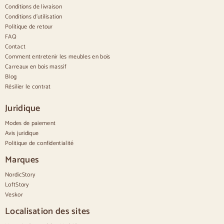
Conditions de livraison
Confortable
Conditions d'utilisation
Politique de retour
Couettes
Commodes modernes
FAQ
Commodes rustiques
Contact
Commodes design
Comment entretenir les meubles en bois
Haut confortable
Carreaux en bois massif
Petites commodes
Blog
Grandes commodes
Résilier le contrat
Commodes étroites
Commodes blanches
Juridique
Commodes en bois de noyer
Modes de paiement
Jeux
Avis juridique
Politique de confidentialité
Salle à manger
Salon
Marques
Chambre à coucher
NordicStory
LoftStory
Veskor
Localisation des sites