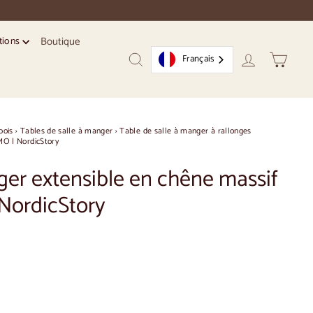
Boutique
tions
Français
Recherche
Compte
Chariot
bois
›
Tables de salle à manger
›
Table de salle à manger à rallonges
O | NordicStory
er extensible en chêne massif
ordicStory