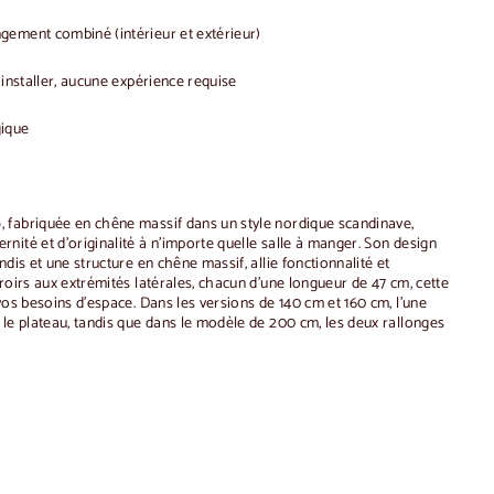
gement combiné (intérieur et extérieur)
 installer, aucune expérience requise
gique
o
, fabriquée en chêne massif dans un style nordique scandinave,
ité et d'originalité à n'importe quelle salle à manger. Son design
ndis et une structure en chêne massif, allie fonctionnalité et
roirs aux extrémités latérales, chacun d'une longueur de 47 cm, cette
vos besoins d'espace. Dans les versions de 140 cm et 160 cm, l'une
 le plateau, tandis que dans le modèle de 200 cm, les deux rallonges