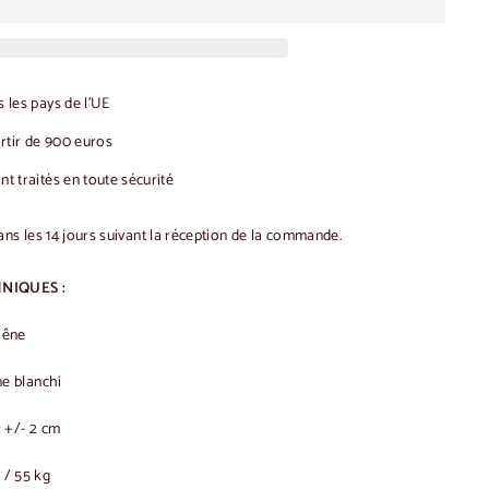
 les pays de l'UE
artir de 900 euros
t traités en toute sécurité
ans les 14 jours suivant la réception de la commande.
NIQUES :
hêne
e blanchi
:
+/- 2 cm
 / 55 kg