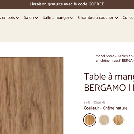
Livraison gratuite avec le code GOFREE
pause
des
s en bois
Salon
Salle à manger
Chambre à coucher
Collec
diapositives
Mobel.Store
›
Tables en 
en chêne massif BERGAM
Table à mang
BERGAMO | N
SKU :
NS513MS
Couleur
-
Chêne naturel