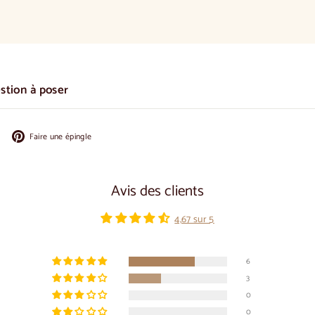
estion à poser
Partager
Épingler
Faire une épingle
sur
sur
Facebook
Pinterest
Avis des clients
4,67 sur 5
6
3
0
0