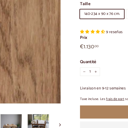
Taille
140-234 x 90 x 76 cm.
9 reseñas
Prix
€1.130,00
Prix
€1.130
00
habituel
Quantité
-
+
Livraison en 9-12 semaines
Taxe incluse. Les
frais de port
so