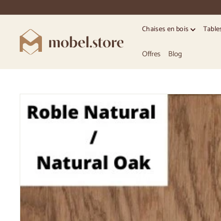
Accéder
directement
au
Chaises en bois
Table
contenu
M
o
Offres
Blog
b
e
l.
S
t
o
r
e