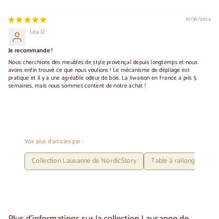
10/30/2024
Léa D
Je recommande !
Nous cherchions des meubles de style provençal depuis longtemps et nous
avons enfin trouvé ce que nous voulions ! Le mécanisme de dépliage est
pratique et il y a une agréable odeur de bois. La livraison en France a pris 5
semaines, mais nous sommes content de notre achat !
Voir plus d'articles par :
Collection Lausanne de NordicStory
Table à rallonges 140 x
Plus d'informations sur
la collection Lausanne de