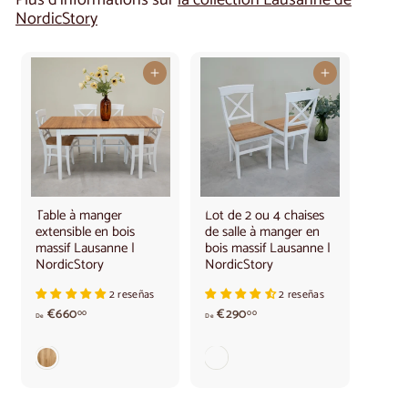
NordicStory
Ajouter au panier
Ajouter au panier
Table à manger
Lot de 2 ou 4 chaises
extensible en bois
de salle à manger en
massif Lausanne |
bois massif Lausanne |
NordicStory
NordicStory
2 reseñas
2 reseñas
À
à
€660
€290
00
00
De
De
p
p
a
a
r
r
t
t
i
i