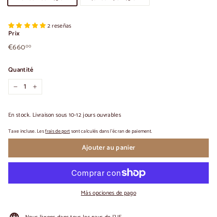
2 reseñas
Prix
€660,00
Prix
€660
00
habituel
Quantité
-
+
En stock. Livraison sous 10-12 jours ouvrables
Taxe incluse. Les
frais de port
sont calculés dans l'écran de paiement.
Ajouter au panier
Más opciones de pago