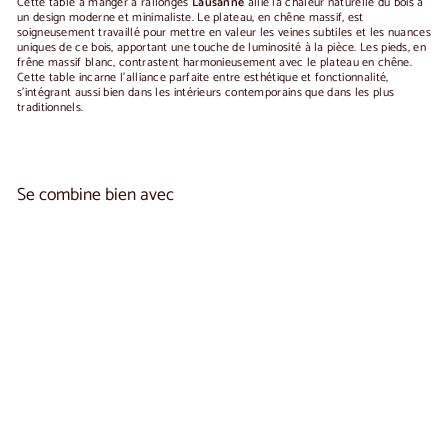
Cette table à manger à rallonges
Lausanne
allie la chaleur naturelle du bois à
un design moderne et minimaliste. Le plateau, en chêne massif, est
soigneusement travaillé pour mettre en valeur les veines subtiles et les nuances
uniques de ce bois, apportant une touche de luminosité à la pièce. Les pieds, en
frêne massif blanc, contrastent harmonieusement avec le plateau en chêne.
Cette table incarne l'alliance parfaite entre esthétique et fonctionnalité,
s'intégrant aussi bien dans les intérieurs contemporains que dans les plus
traditionnels.
Se combine bien avec
Ajouter au panier
Table à manger extensible en bois massif
2
Lausanne | NordicStory
reseñas
À
€660
00
De
partir