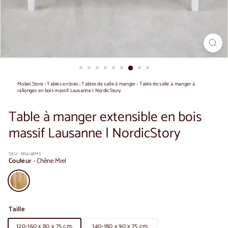
Mobel.Store
›
Tables en bois
›
Tables de salle à manger
›
Table de salle à manger à
rallonges en bois massif Lausanne | NordicStory
Table à manger extensible en bois
massif Lausanne | NordicStory
SKU :
NS608MS
Couleur
-
Chêne Miel
Taille
120-160 x 80 x 75 cm.
140-180 x 90 x 75 cm.