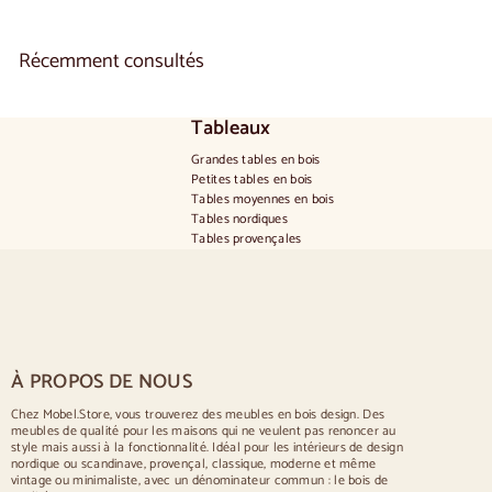
i
r
d
Récemment consultés
e
€
6
6
Tableaux
0
Grandes tables en bois
,
Petites tables en bois
0
Tables moyennes en bois
0
Tables nordiques
Tables provençales
Tables scandinaves
Tables rustiques
Table pour 2 personnes
Tables pour 4 personnes
Table pour 6 personnes
Table pour 8 personnes
À PROPOS DE NOUS
Table pour 10 personnes
Table pour 12 personnes
Chez Mobel.Store, vous trouverez des meubles en bois design. Des
meubles de qualité pour les maisons qui ne veulent pas renoncer au
Chaises
style mais aussi à la fonctionnalité. Idéal pour les intérieurs de design
nordique ou scandinave, provençal, classique, moderne et même
Chaises rembourrées bleues
vintage ou minimaliste, avec un dénominateur commun : le bois de