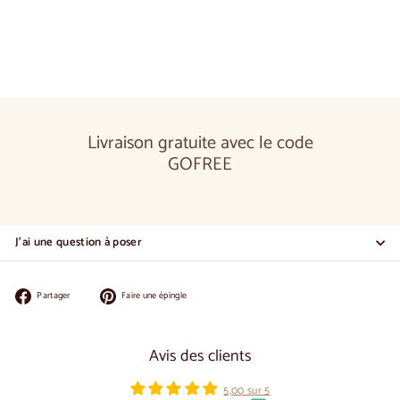
de
€660,00
Livraison gratuite avec le code
GOFREE
J'ai une question à poser
Partager
Épingler
Partager
Faire une épingle
sur
sur
Facebook
Pinterest
Avis des clients
5,00 sur 5