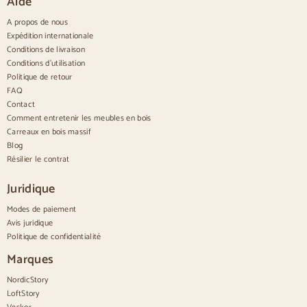
Aide
Buffets étroits
Buffets blancs
A propos de nous
Buffets en noyer
Expédition internationale
Conditions de livraison
Confortable
Conditions d'utilisation
Politique de retour
Couettes
Commodes modernes
FAQ
Commodes rustiques
Contact
Commodes design
Comment entretenir les meubles en bois
Haut confortable
Carreaux en bois massif
Petites commodes
Blog
Grandes commodes
Résilier le contrat
Commodes étroites
Commodes blanches
Juridique
Commodes en bois de noyer
Modes de paiement
Jeux
Avis juridique
Politique de confidentialité
Salle à manger
Salon
Marques
Chambre à coucher
NordicStory
LoftStory