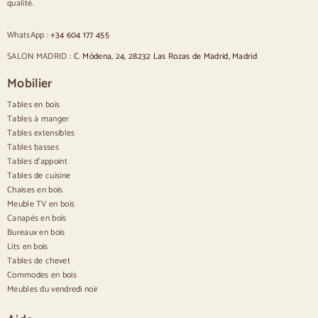
Chaises rembourrées grises
qualité.
Chaises rembourrées vertes
Chaises classiques
WhatsApp :
+34 604 177 455
Chaises de style provençal
Chaises de style scandinave
SALON MADRID :
C. Módena, 24, 28232 Las Rozas de Madrid, Madrid
Chaises de style vintage
Chaises de style rustique
Mobilier
Chaises de salle à manger beige
Tables en bois
Chaises de salle à manger blanches
Cuisine en bois silas
Tables à manger
Chaises de bureau
Tables extensibles
Tables basses
Buffets
Tables d'appoint
Tables de cuisine
Buffets en bois
Chaises en bois
Buffet d'entrée
Meuble TV en bois
Buffets de cuisine
Canapés en bois
Buffets modernes
Bureaux en bois
Buffets vintage
Buffets nordiques
Lits en bois
Buffets rustiques
Tables de chevet
Buffets design
Commodes en bois
Buffets hauts
Meubles du vendredi noir
Grands buffets
Petits buffets