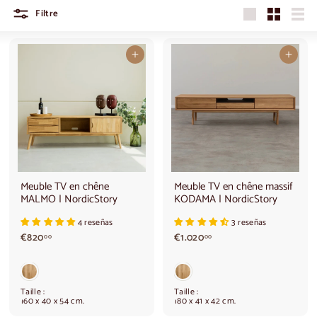
Filtre
Grandes
Petit
Liste
dimensions
Ajouter au panier
Ajouter au panier
Meuble TV en chêne
Meuble TV en chêne massif
MALMO | NordicStory
KODAMA | NordicStory
4 reseñas
3 reseñas
€
€
€820
€1.020
00
00
8
1
2
.
0
0
,
2
Taille :
Taille :
0
0
160 x 40 x 54 cm.
180 x 41 x 42 cm.
0
,