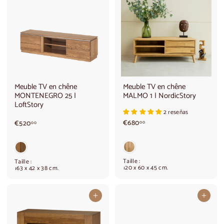
9
r
l
e
0
0
,
0
0
Meuble TV en chêne
Meuble TV en chêne
MONTENEGRO 25 |
MALMO 1 | NordicStory
LoftStory
2 reseñas
€
€
€680
€520
00
00
6
5
8
2
0
0
,
,
Taille :
Taille :
0
0
120 x 60 x 45 cm.
163 x 42 x 38 cm.
0
0
Ajouter au panier
Ajouter au panier