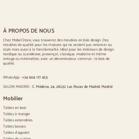
Tables rustiques
Table pour 2 personnes
Tables pour 4 personnes
Table pour 6 personnes
Table pour 8 personnes
À PROPOS DE NOUS
Table pour 10 personnes
Table pour 12 personnes
Chez Mobel.Store, vous trouverez des meubles en bois design. Des
meubles de qualité pour les maisons qui ne veulent pas renoncer au
Chaises
style mais aussi à la fonctionnalité. Idéal pour les intérieurs de design
nordique ou scandinave, provençal, classique, moderne et même
Chaises rembourrées bleues
vintage ou minimaliste, avec un dénominateur commun : le bois de
Chaises rembourrées grises
qualité.
Chaises rembourrées vertes
Chaises classiques
WhatsApp :
+34 604 177 455
Chaises de style provençal
Chaises de style scandinave
SALON MADRID :
C. Módena, 24, 28232 Las Rozas de Madrid, Madrid
Chaises de style vintage
Chaises de style rustique
Mobilier
Chaises de salle à manger beige
Tables en bois
Chaises de salle à manger blanches
Cuisine en bois silas
Tables à manger
Chaises de bureau
Tables extensibles
Tables basses
Buffets
Tables d'appoint
Tables de cuisine