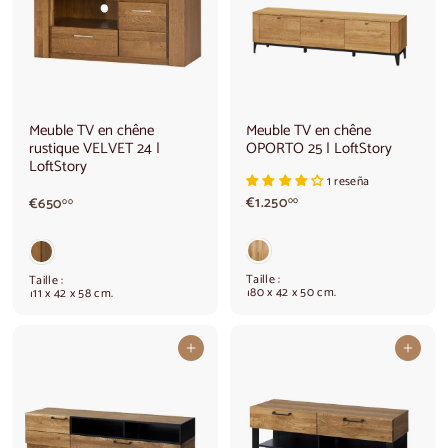
Meuble TV en chêne
Meuble TV en chêne
rustique VELVET 24 |
OPORTO 25 | LoftStory
LoftStory
1 reseña
€
€
€1.250
€650
00
00
1
6
.
5
2
0
5
,
Taille :
Taille :
0
0
180 x 42 x 50 cm.
111 x 42 x 58 cm.
,
0
0
0
Ajouter au panier
Ajouter au panier