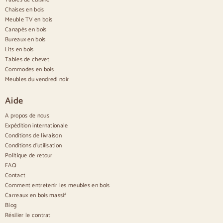
Buffets en bois
Chaises en bois
Buffet d'entrée
Meuble TV en bois
Buffets de cuisine
Canapés en bois
Buffets modernes
Bureaux en bois
Buffets vintage
Buffets nordiques
Lits en bois
Buffets rustiques
Tables de chevet
Buffets design
Commodes en bois
Buffets hauts
Meubles du vendredi noir
Grands buffets
Petits buffets
Aide
Buffets étroits
Buffets blancs
A propos de nous
Buffets en noyer
Expédition internationale
Conditions de livraison
Confortable
Conditions d'utilisation
Politique de retour
Couettes
Commodes modernes
FAQ
Commodes rustiques
Contact
Commodes design
Comment entretenir les meubles en bois
Haut confortable
Carreaux en bois massif
Petites commodes
Blog
Grandes commodes
Résilier le contrat
Commodes étroites