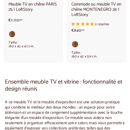
Meuble TV en chêne PARIS
Commode ou meuble TV en
25 | LoftStory
chêne MONTENEGRO 26 |
LoftStory
€
€1.110
00
2 reseñas
1
€
.
€840
00
8
1
4
1
Taille :
0
0
180 x 42 x 47 cm.
,
,
Taille :
0
0
180 x 42 x 59 cm.
0
0
Ensemble meuble TV et vitrine : fonctionnalité et
design réunis
A
c
e meuble TV et le meuble d'exposition
est une solution pratique
qui combine le meilleur des deux mondes : un espace pour votre
télévision et un espace de rangement supplémentaire avec la touche
élégante d'un meuble d'exposition. Ce meuble vous aidera non
seulement à organiser efficacement votre salon, mais vous permettra
également d'exposer vos collections préférées, telles que des