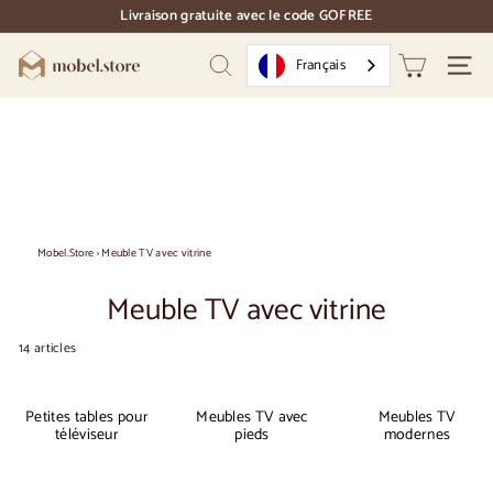
Accéder
Livraison gratuite avec le code GOFREE
directement
pause
au
des
M
contenu
Français
diapositives
Recherche
Naviga
o
b
e
l.
S
t
Mobel.Store
›
Meuble TV avec vitrine
o
Meuble TV avec vitrine
r
e
14 articles
Petites tables pour
Meubles TV avec
Meubles TV
téléviseur
pieds
modernes