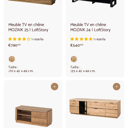
Meuble TV en chêne
Meuble TV en chêne
MOZAIK 25 | LoftStory
MOZAIK 24 | LoftStory
1 reseña
1 reseña
€
€
€790
€540
00
00
7
5
9
4
0
0
,
,
Taille :
Taille :
0
0
170 x 42 x 46 cm.
135 x 42 x 46 cm.
0
0
Ajouter au panier
Ajouter au panier