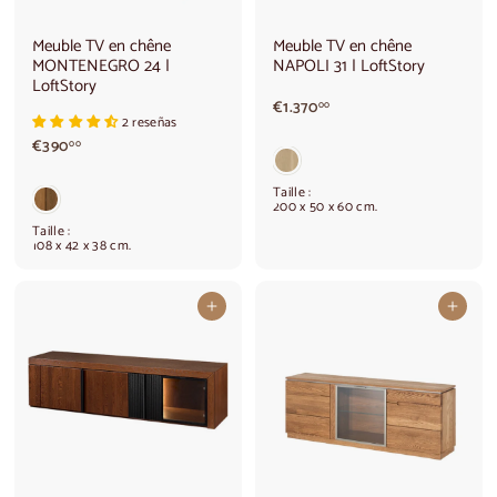
Meuble TV en chêne
Meuble TV en chêne
MONTENEGRO 24 |
NAPOLI 31 | LoftStory
LoftStory
€
€1.370
00
2 reseñas
1
€
€390
.
00
3
3
9
7
Taille :
0
0
200 x 50 x 60 cm.
,
,
Taille :
0
0
108 x 42 x 38 cm.
0
0
Ajouter au panier
Ajouter au panier