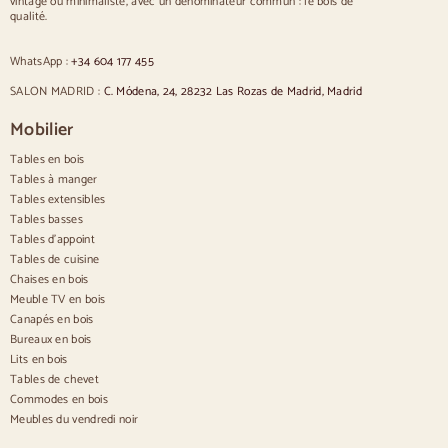
vintage ou minimaliste, avec un dénominateur commun : le bois de
Chaises rembourrées grises
qualité.
Chaises rembourrées vertes
Chaises classiques
WhatsApp :
+34 604 177 455
Chaises de style provençal
Chaises de style scandinave
SALON MADRID :
C. Módena, 24, 28232 Las Rozas de Madrid, Madrid
Chaises de style vintage
Chaises de style rustique
Mobilier
Chaises de salle à manger beige
Tables en bois
Chaises de salle à manger blanches
Cuisine en bois silas
Tables à manger
Chaises de bureau
Tables extensibles
Tables basses
Buffets
Tables d'appoint
Tables de cuisine
Buffets en bois
Chaises en bois
Buffet d'entrée
Meuble TV en bois
Buffets de cuisine
Canapés en bois
Buffets modernes
Bureaux en bois
Buffets vintage
Buffets nordiques
Lits en bois
Buffets rustiques
Tables de chevet
Buffets design
Commodes en bois
Buffets hauts
Meubles du vendredi noir
Grands buffets
Petits buffets