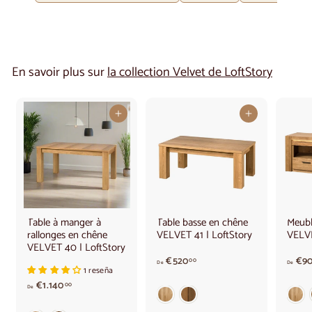
En savoir plus sur
la collection Velvet de LoftStory
Ajouter au panier
Ajouter au panier
Table à manger à
Table basse en chêne
Meubl
rallonges en chêne
VELVET 41 | LoftStory
VELVE
VELVET 40 | LoftStory
A
€520
€9
00
De
De
1 reseña
p
A
€1.140
a
00
De
p
r
a
t