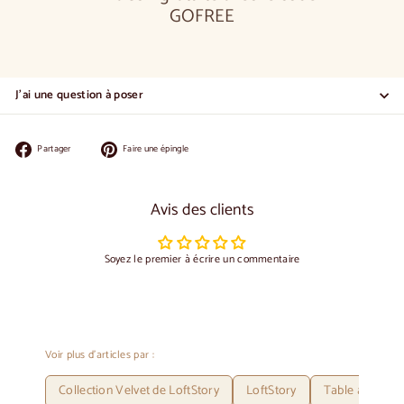
GOFREE
J'ai une question à poser
Partager
Épingler
Partager
Faire une épingle
sur
sur
Facebook
Pinterest
Avis des clients
Soyez le premier à écrire un commentaire
Voir plus d'articles par :
Collection Velvet de LoftStory
LoftStory
Table à rallon