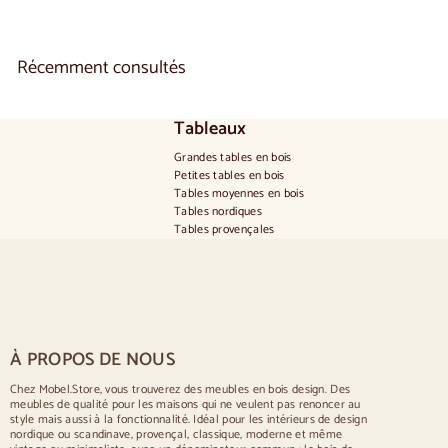
i
r
d
Récemment consultés
e
€
9
0
Tableaux
0
Grandes tables en bois
,
Petites tables en bois
0
Tables moyennes en bois
0
Tables nordiques
Tables provençales
Tables scandinaves
Tables rustiques
Table pour 2 personnes
Tables pour 4 personnes
Table pour 6 personnes
Table pour 8 personnes
À PROPOS DE NOUS
Table pour 10 personnes
Table pour 12 personnes
Chez Mobel.Store, vous trouverez des meubles en bois design. Des
meubles de qualité pour les maisons qui ne veulent pas renoncer au
Chaises
style mais aussi à la fonctionnalité. Idéal pour les intérieurs de design
nordique ou scandinave, provençal, classique, moderne et même
Chaises rembourrées bleues