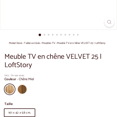
Mobel.Store
›
Tables en bois
›
Meubles TV
›
Meuble TV en chêne VELVET 25 | LoftStory
Meuble TV en chêne VELVET 25 |
LoftStory
SKU :
TH-100-1690
Couleur
-
Chêne Miel
Taille
161 x 42 x 58 cm.