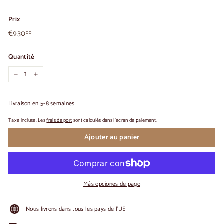
Prix
€930,00
Prix
€930
00
habituel
Quantité
-
+
Livraison en 5-8 semaines
Taxe incluse. Les
frais de port
sont calculés dans l'écran de paiement.
Ajouter au panier
Más opciones de pago
Nous livrons dans tous les pays de l'UE