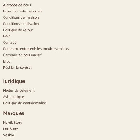
Aparadores blancos
A propos de nous
Buffets en noyer
Expédition internationale
Conditions de livraison
Confortable
Conditions d'utilisation
Politique de retour
Couettes
Commodes modernes
FAQ
Commodes rustiques
Contact
Commodes design
Comment entretenir les meubles en bois
Haut confortable
Carreaux en bois massif
Petites commodes
Blog
Grandes commodes
Résilier le contrat
Commodes étroites
Commodes blanches
Juridique
Commodes en bois de noyer
Modes de paiement
Jeux
Avis juridique
Politique de confidentialité
Salle à manger
Salon
Marques
Chambre à coucher
NordicStory
LoftStory
Veskor