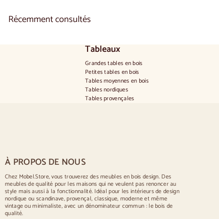
r
d
Récemment consultés
e
€
5
2
Tableaux
0
Grandes tables en bois
,
Petites tables en bois
0
Tables moyennes en bois
0
Tables nordiques
Tables provençales
Tables scandinaves
Tables rustiques
Table pour 2 personnes
Tables pour 4 personnes
Table pour 6 personnes
Table pour 8 personnes
À PROPOS DE NOUS
Table pour 10 personnes
Table pour 12 personnes
Chez Mobel.Store, vous trouverez des meubles en bois design. Des
meubles de qualité pour les maisons qui ne veulent pas renoncer au
Chaises
style mais aussi à la fonctionnalité. Idéal pour les intérieurs de design
nordique ou scandinave, provençal, classique, moderne et même
Chaises rembourrées bleues
vintage ou minimaliste, avec un dénominateur commun : le bois de
Chaises rembourrées grises
qualité.