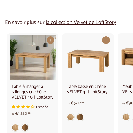
En savoir plus sur
la collection Velvet de LoftStory
Ajouter au panier
Ajouter au panier
Table à manger à
Table basse en chêne
Meubl
rallonges en chêne
VELVET 41 | LoftStory
VELVE
VELVET 40 | LoftStory
A
€520
€9
00
De
De
1 reseña
p
A
€1.140
a
00
De
p
r
a
t
r
i