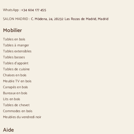
Chaises rembourrées vertes
Chaises classiques
WhatsApp :
+34 604 177 455
Chaises de style provençal
Chaises de style scandinave
SALON MADRID :
C. Módena, 24, 28232 Las Rozas de Madrid, Madrid
Chaises de style vintage
Chaises de style rustique
Mobilier
Chaises de salle à manger beige
Tables en bois
Chaises de salle à manger blanches
Cuisine en bois silas
Tables à manger
Chaises de bureau
Tables extensibles
Tables basses
Buffets
Tables d'appoint
Tables de cuisine
Buffets en bois
Chaises en bois
Buffet d'entrée
Meuble TV en bois
Buffets de cuisine
Canapés en bois
Buffets modernes
Bureaux en bois
Buffets vintage
Buffets nordiques
Lits en bois
Buffets rustiques
Tables de chevet
Buffets design
Commodes en bois
Buffets hauts
Meubles du vendredi noir
Grands buffets
Petits buffets
Aide
Buffets étroits