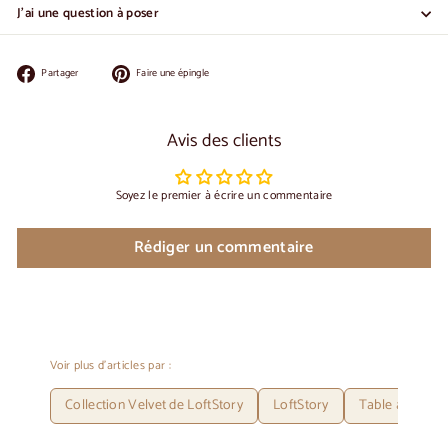
J'ai une question à poser
Partager
Épingler
Partager
Faire une épingle
sur
sur
Facebook
Pinterest
Avis des clients
Soyez le premier à écrire un commentaire
Rédiger un commentaire
Voir plus d'articles par :
Collection Velvet de LoftStory
LoftStory
Table à rallon