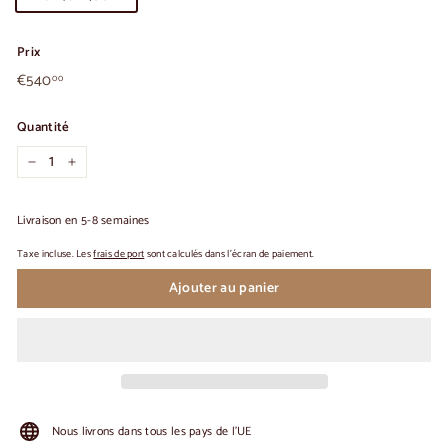
Prix
€540,00
Prix
€540
00
habituel
Quantité
-
+
Livraison en 5-8 semaines
Taxe incluse. Les
frais de port
sont calculés dans l'écran de paiement.
Ajouter au panier
Nous livrons dans tous les pays de l'UE