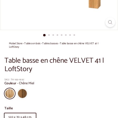
Mobel.Store
›
Tables en bois
›
Tables basses
›
Table basse en chêne VELVET 41 |
LoftStory
Table basse en chêne VELVET 41 |
LoftStory
SKU :
TH-100-1692
Couleur
-
Chêne Miel
Taille
120 x 70 x 48 cm.