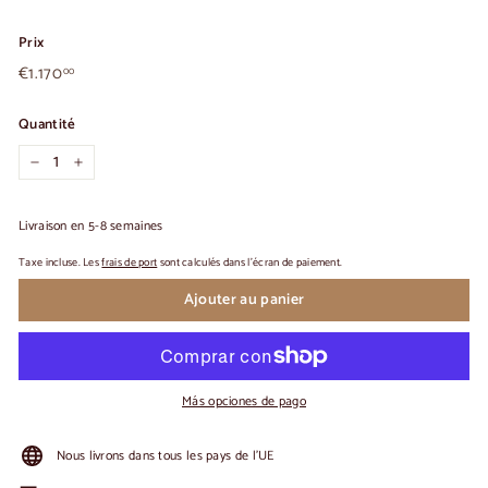
Prix
€1.170,00
Prix
€1.170
00
habituel
Quantité
-
+
Livraison en 5-8 semaines
Taxe incluse. Les
frais de port
sont calculés dans l'écran de paiement.
Ajouter au panier
Más opciones de pago
Nous livrons dans tous les pays de l'UE