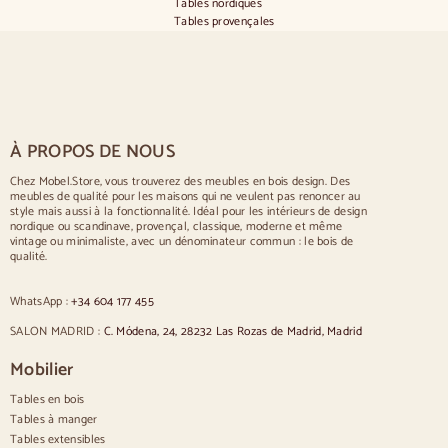
Tables nordiques
Tables provençales
Tables scandinaves
Tables rustiques
Table pour 2 personnes
Tables pour 4 personnes
Table pour 6 personnes
Table pour 8 personnes
À PROPOS DE NOUS
Table pour 10 personnes
Table pour 12 personnes
Chez Mobel.Store, vous trouverez des meubles en bois design. Des
meubles de qualité pour les maisons qui ne veulent pas renoncer au
Chaises
style mais aussi à la fonctionnalité. Idéal pour les intérieurs de design
nordique ou scandinave, provençal, classique, moderne et même
Chaises rembourrées bleues
vintage ou minimaliste, avec un dénominateur commun : le bois de
Chaises rembourrées grises
qualité.
Chaises rembourrées vertes
Chaises classiques
WhatsApp :
+34 604 177 455
Chaises de style provençal
Chaises de style scandinave
SALON MADRID :
C. Módena, 24, 28232 Las Rozas de Madrid, Madrid
Chaises de style vintage
Chaises de style rustique
Mobilier
Chaises de salle à manger beige
Tables en bois
Chaises de salle à manger blanches
Cuisine en bois silas
Tables à manger
Chaises de bureau
Tables extensibles