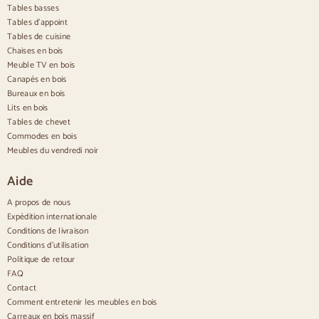
Tables basses
Buffets
Tables d'appoint
Tables de cuisine
Buffets en bois
Chaises en bois
Buffet d'entrée
Meuble TV en bois
Buffets de cuisine
Canapés en bois
Buffets modernes
Bureaux en bois
Buffets vintage
Buffets nordiques
Lits en bois
Buffets rustiques
Tables de chevet
Buffets design
Commodes en bois
Buffets hauts
Meubles du vendredi noir
Grands buffets
Petits buffets
Aide
Buffets étroits
Buffets blancs
A propos de nous
Buffets en noyer
Expédition internationale
Conditions de livraison
Confortable
Conditions d'utilisation
Politique de retour
Couettes
Commodes modernes
FAQ
Commodes rustiques
Contact
Commodes design
Comment entretenir les meubles en bois
Haut confortable
Carreaux en bois massif