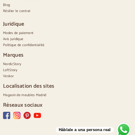
Petites commodes
Blog
Grandes commodes
Résilier le contrat
Commodes étroites
Commodes blanches
Juridique
Commodes en bois de noyer
Modes de paiement
Jeux
Avis juridique
Politique de confidentialité
Salle à manger
Salon
Marques
Chambre à coucher
NordicStory
LoftStory
Veskor
Localisation des sites
Magasin de meubles Madrid
Réseaux sociaux
Háblale a una persona real