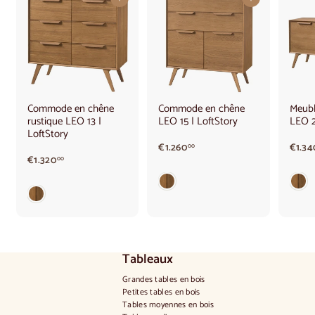
Ajouter au panier
Ajouter au panier
Commode en chêne
Commode en chêne
Meubl
rustique LEO 13 |
LEO 15 | LoftStory
LEO 2
LoftStory
€
€1.260
€1.34
00
€
1
€1.320
00
1
.
.
2
3
6
2
0
0
,
,
0
0
0
Tableaux
0
Grandes tables en bois
Petites tables en bois
Tables moyennes en bois