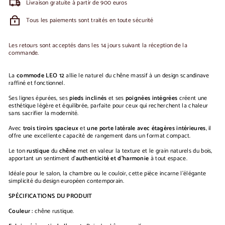
Livraison gratuite à partir de 900 euros
Tous les paiements sont traités en toute sécurité
Les retours sont acceptés dans les 14 jours suivant la réception de la
commande.
La
commode LEO 12
allie le naturel du chêne massif à un design scandinave
raffiné et fonctionnel.
Ses lignes épurées, ses
pieds inclinés
et ses
poignées intégrées
créent une
esthétique légère et équilibrée, parfaite pour ceux qui recherchent la chaleur
sans sacrifier la modernité.
Avec
trois tiroirs spacieux
et
une porte latérale avec étagères intérieures
, il
offre une excellente capacité de rangement dans un format compact.
Le ton
rustique
du
chêne
met en valeur la texture et le grain naturels du bois,
apportant un sentiment d'
authenticité et d'harmonie
à tout espace.
Idéale pour le salon, la chambre ou le couloir, cette pièce incarne l'élégante
simplicité du design européen contemporain.
SPÉCIFICATIONS DU PRODUIT
Couleur :
chêne rustique.