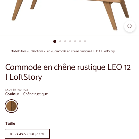
Mobel.Store
›
Collections
›
Leo
›
Commode en chêne rustique LEO 12 | LoftStory
Commode en chêne rustique LEO 12
| LoftStory
SKU :
TH-100-1723
Couleur
—
Chêne rustique
Taille
105 x 49,5 x 100,7 cm.