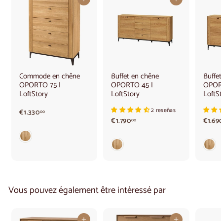
Ajouter au panier
Ajouter au panier
Commode en chêne
Buffet en chêne
Buffe
OPORTO 75 |
OPORTO 45 |
OPOR
LoftStory
LoftStory
LoftS
2 reseñas
€
€1.330
00
€
1
€1.790
€1.69
00
1
.
.
3
7
3
9
0
0
,
,
0
0
0
Vous pouvez également être intéressé par
0