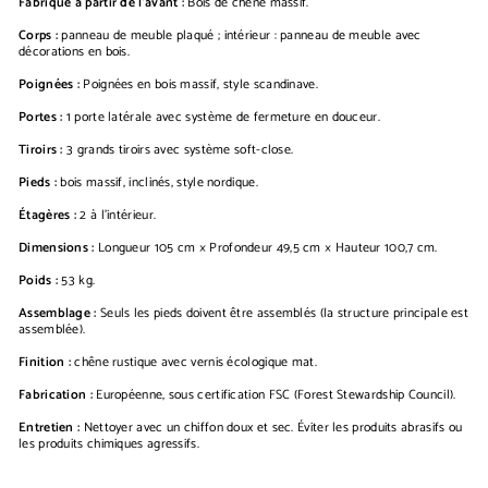
Fabriqué à partir de l'avant :
Bois de chêne massif.
Corps :
panneau de meuble plaqué ; intérieur : panneau de meuble avec
décorations en bois.
Poignées :
Poignées en bois massif, style scandinave.
Portes :
1 porte latérale avec système de fermeture en douceur.
Tiroirs :
3 grands tiroirs avec système soft-close.
Pieds :
bois massif, inclinés, style nordique.
Étagères :
2 à l'intérieur.
Dimensions :
Longueur 105 cm × Profondeur 49,5 cm × Hauteur 100,7 cm.
Poids :
53 kg.
Assemblage :
Seuls les pieds doivent être assemblés (la structure principale est
assemblée).
Finition :
chêne rustique avec vernis écologique mat.
Fabrication :
Européenne, sous certification FSC (Forest Stewardship Council).
Entretien :
Nettoyer avec un chiffon doux et sec. Éviter les produits abrasifs ou
les produits chimiques agressifs.