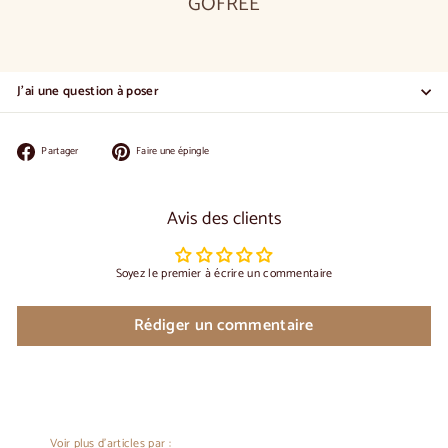
GOFREE
J'ai une question à poser
Partager
Épingler
Partager
Faire une épingle
sur
sur
Facebook
Pinterest
Avis des clients
Soyez le premier à écrire un commentaire
Rédiger un commentaire
Voir plus d'articles par :