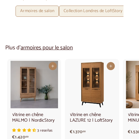
Armoires de salon
Collection Londres de LoftStory
Lof
Plus d'
armoires pour le salon
Ajouter au panier
Ajouter au panier
Vitrine en chêne
Vitrine en chêne
Vitri
MALMO | NordicStory
LAZURE 12 | LoftStory
MINUR
3 reseñas
€
€1.370
€1.53
00
€
€1.420
1
00