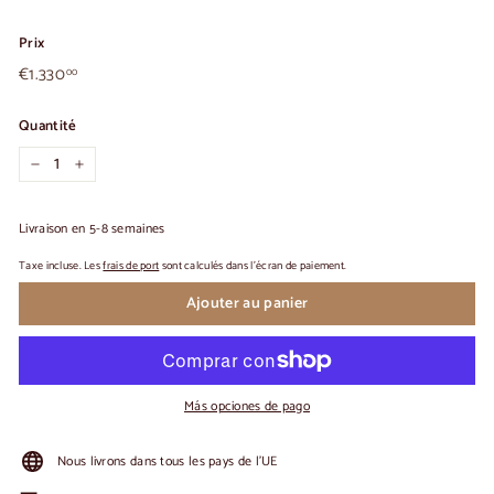
Prix
€1.330,00
Prix
€1.330
00
habituel
Quantité
-
+
Livraison en 5-8 semaines
Taxe incluse. Les
frais de port
sont calculés dans l'écran de paiement.
Ajouter au panier
Más opciones de pago
Nous livrons dans tous les pays de l'UE