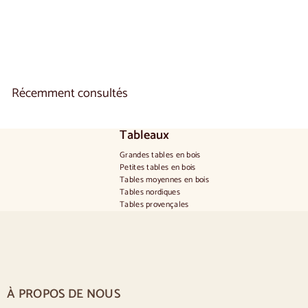
1
.
3
3
0
,
0
Récemment consultés
0
Tableaux
Grandes tables en bois
Petites tables en bois
Tables moyennes en bois
Tables nordiques
Tables provençales
Tables scandinaves
Tables rustiques
Table pour 2 personnes
Tables pour 4 personnes
Table pour 6 personnes
Table pour 8 personnes
À PROPOS DE NOUS
Table pour 10 personnes
Mesa para 12 personas