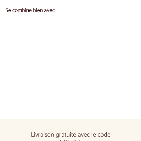
Se combine bien avec
Ajouter au panier
Vitrine en chêne LONDRES 15 | LoftStory
€1.330,00
€1.330
00
Livraison gratuite avec le code