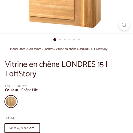
Mobel.Store
›
Collections
›
Londres
›
Vitrine en chêne LONDRES 15 | LoftStory
Vitrine en chêne LONDRES 15 |
LoftStory
SKU :
TH-100-1739
Couleur
-
Chêne Miel
Taille
98 x 43 x 161 cm.