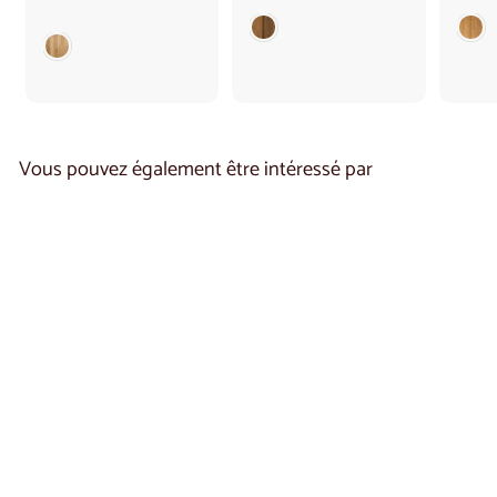
1
.
.
3
4
7
2
0
0
,
,
0
0
0
0
Vous pouvez également être intéressé par
Vitrine en chêne
LONDRES 15 |
LoftStory
€
€1.330
00