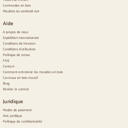
Buffets design
Commodes en bois
Buffets hauts
Meubles du vendredi noir
Grands buffets
Petits buffets
Aide
Buffets étroits
Buffets blancs
A propos de nous
Buffets en noyer
Expédition internationale
Conditions de livraison
Confortable
Conditions d'utilisation
Politique de retour
Cómodas nórdicas
Commodes modernes
FAQ
Commodes rustiques
Contact
Commodes design
Comment entretenir les meubles en bois
Haut confortable
Carreaux en bois massif
Petites commodes
Blog
Grandes commodes
Résilier le contrat
Commodes étroites
Commodes blanches
Juridique
Commodes en bois de noyer
Modes de paiement
Jeux
Avis juridique
Politique de confidentialité
Salle à manger
Salon