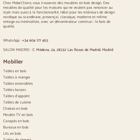
Chez Mobel.Store, vous trouverez des meubles en bois design. Des
meubles de qualité pour les maisons qui ne veulent pas renoncer au
Chaises
style mais aussi à la fonctionnalité. Idéal pour les intérieurs de design
nordique ou scandinave, provençal, classique, moderne et même
Chaises rembourrées bleues
vintage ou minimaliste, avec un dénominateur commun : le bois de
Chaises rembourrées grises
qualité.
Chaises rembourrées vertes
Chaises classiques
WhatsApp :
+34 604 177 455
Chaises de style provençal
Chaises de style scandinave
SALON MADRID :
C. Módena, 24, 28232 Las Rozas de Madrid, Madrid
Chaises de style vintage
Chaises de style rustique
Mobilier
Chaises de salle à manger beige
Tables en bois
Chaises de salle à manger blanches
Cuisine en bois silas
Tables à manger
Chaises de bureau
Tables extensibles
Tables basses
Buffets
Tables d'appoint
Tables de cuisine
Buffets en bois
Chaises en bois
Buffet d'entrée
Meuble TV en bois
Buffets de cuisine
Canapés en bois
Buffets modernes
Bureaux en bois
Buffets vintage
Buffets nordiques
Lits en bois
Buffets rustiques
Tables de chevet