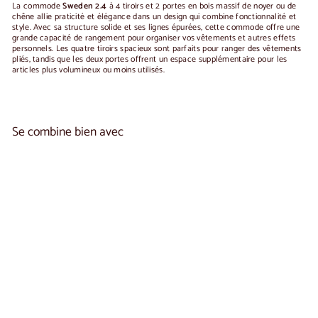
La commode
Sweden 2.4
à 4 tiroirs et 2 portes en bois massif de noyer ou de
chêne allie praticité et élégance dans un design qui combine fonctionnalité et
style. Avec sa structure solide et ses lignes épurées, cette commode offre une
grande capacité de rangement pour organiser vos vêtements et autres effets
personnels. Les quatre tiroirs spacieux sont parfaits pour ranger des vêtements
pliés, tandis que les deux portes offrent un espace supplémentaire pour les
articles plus volumineux ou moins utilisés.
Se combine bien avec
Ajouter au panier
Commode en bois massif SWEDEN 2.4 |
1
NordicStory
reseña
A
€1.150
00
De
partir