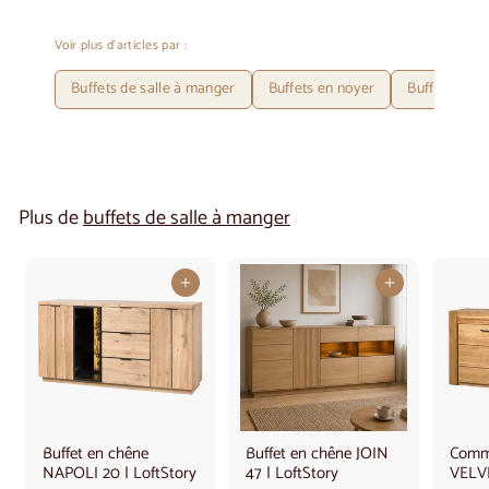
Voir plus d'articles par :
Buffets de salle à manger
Buffets en noyer
Buffets de s
Plus de
buffets de salle à manger
Ajouter au panier
Ajouter au panier
Buffet en chêne
Buffet en chêne JOIN
Comm
NAPOLI 20 | LoftStory
47 | LoftStory
VELVE