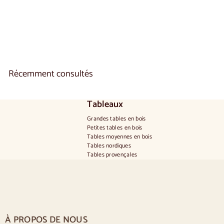
1 reseña
A
€1.150
00
De
p
a
r
t
i
Récemment consultés
r
d
e
€
Tableaux
1
.
Grandes tables en bois
1
Petites tables en bois
5
Tables moyennes en bois
0
Tables nordiques
,
Tables provençales
0
Tables scandinaves
0
Tables rustiques
Table pour 2 personnes
Tables pour 4 personnes
Table pour 6 personnes
Table pour 8 personnes
À PROPOS DE NOUS
Table pour 10 personnes