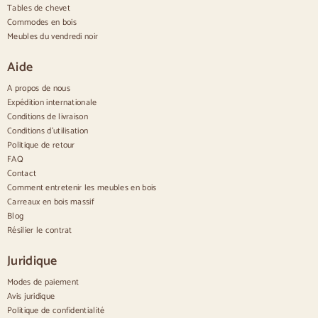
Buffets rustiques
Tables de chevet
Buffets design
Commodes en bois
Buffets hauts
Meubles du vendredi noir
Grands buffets
Petits buffets
Aide
Buffets étroits
Buffets blancs
A propos de nous
Buffets en noyer
Expédition internationale
Conditions de livraison
Confortable
Conditions d'utilisation
Politique de retour
Couettes
Commodes modernes
FAQ
Commodes rustiques
Contact
Commodes design
Comment entretenir les meubles en bois
Haut confortable
Carreaux en bois massif
Petites commodes
Blog
Grandes commodes
Résilier le contrat
Commodes étroites
Commodes blanches
Juridique
Commodes en bois de noyer
Modes de paiement
Jeux
Avis juridique
Politique de confidentialité
Salle à manger