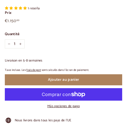
1 reseña
Prix
€1.150,00
Prix
€1.150
00
habituel
Quantité
-
+
Livraison en 5-8 semaines
Taxe incluse. Les
frais de port
sont calculés dans l'écran de paiement.
Ajouter au panier
Más opciones de pago
Nous livrons dans tous les pays de l'UE