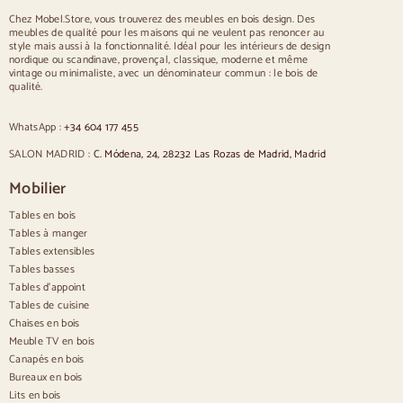
Table pour 12 personnes
Chez Mobel.Store, vous trouverez des meubles en bois design. Des
meubles de qualité pour les maisons qui ne veulent pas renoncer au
Chaises
style mais aussi à la fonctionnalité. Idéal pour les intérieurs de design
nordique ou scandinave, provençal, classique, moderne et même
Chaises rembourrées bleues
vintage ou minimaliste, avec un dénominateur commun : le bois de
Chaises rembourrées grises
qualité.
Chaises rembourrées vertes
Chaises classiques
WhatsApp :
+34 604 177 455
Chaises de style provençal
Chaises de style scandinave
SALON MADRID :
C. Módena, 24, 28232 Las Rozas de Madrid, Madrid
Chaises de style vintage
Chaises de style rustique
Mobilier
Chaises de salle à manger beige
Tables en bois
Chaises de salle à manger blanches
Cuisine en bois silas
Tables à manger
Chaises de bureau
Tables extensibles
Tables basses
Buffets
Tables d'appoint
Tables de cuisine
Buffets en bois
Chaises en bois
Buffet d'entrée
Meuble TV en bois
Buffets de cuisine
Canapés en bois
Buffets modernes
Bureaux en bois
Buffets vintage
Buffets nordiques
Lits en bois