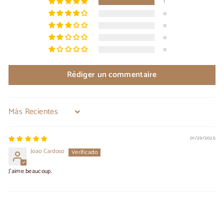
1
0
0
0
0
Rédiger un commentaire
Sort by
01/29/2025
Joao Cardoso
J'aime beaucoup.