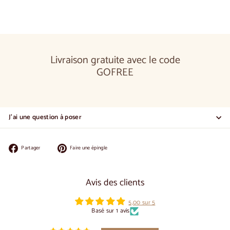
de
€1.150,00
Livraison gratuite avec le code
GOFREE
J'ai une question à poser
Partager
Épingler
Partager
Faire une épingle
sur
sur
Facebook
Pinterest
Avis des clients
5,00 sur 5
Basé sur 1 avis