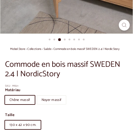
Mobel.Store
›
Collections
›
Suède
›
Commode en bois massif SWEDEN 2.4 | NordicStory
Commode en bois massif SWEDEN
2.4 | NordicStory
SKU :
MK01
Matériau
Chêne massif
Noyer massif
Taille
130 x 42 x 90 cm.