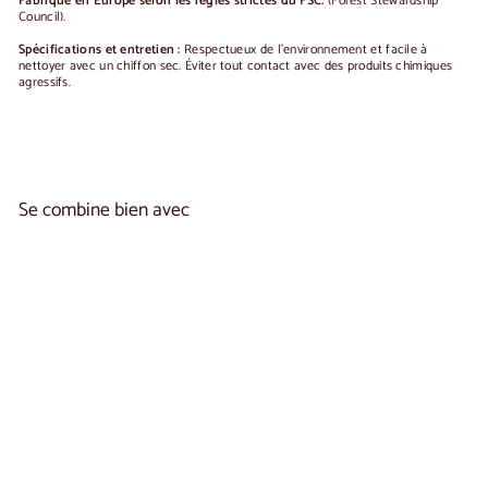
Fabriqué en Europe selon les règles strictes du FSC.
(Forest Stewardship
Council).
Spécifications et entretien :
Respectueux de l'environnement et facile à
nettoyer avec un chiffon sec.
Éviter tout contact avec des produits chimiques
agressifs.
Se combine bien avec
Ajouter au panier
Miroir en chêne rustique VELVET 80 | LoftStory
€280,00
€280
00