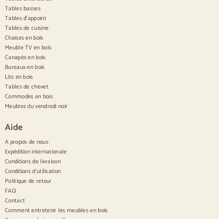
Tables basses
Buffets
Tables d'appoint
Tables de cuisine
Buffets en bois
Chaises en bois
Buffet d'entrée
Meuble TV en bois
Buffets de cuisine
Canapés en bois
Buffets modernes
Bureaux en bois
Buffets vintage
Buffets nordiques
Lits en bois
Buffets rustiques
Tables de chevet
Buffets design
Commodes en bois
Buffets hauts
Meubles du vendredi noir
Grands buffets
Petits buffets
Aide
Buffets étroits
Buffets blancs
A propos de nous
Buffets en noyer
Expédition internationale
Conditions de livraison
Confortable
Conditions d'utilisation
Politique de retour
Couettes
Commodes modernes
FAQ
Commodes rustiques
Contact
Commodes design
Comment entretenir les meubles en bois
Haut confortable