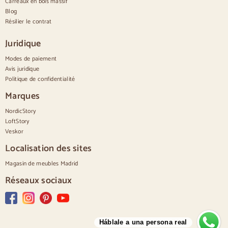
Carreaux en bois massif
Petites commodes
Blog
Grandes commodes
Résilier le contrat
Commodes étroites
Commodes blanches
Juridique
Commodes en bois de noyer
Modes de paiement
Jeux
Avis juridique
Politique de confidentialité
Salle à manger
Salon
Marques
Chambre à coucher
NordicStory
LoftStory
Veskor
Localisation des sites
Magasin de meubles Madrid
Réseaux sociaux
Háblale a una persona real