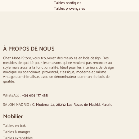
Tables nordiques
Tables provençales
Tables scandinaves
Tables rustiques
Table pour 2 personnes
Tables pour 4 personnes
Table pour 6 personnes
Table pour 8 personnes
À PROPOS DE NOUS
Table pour 10 personnes
Table pour 12 personnes
Chez Mobel.Store, vous trouverez des meubles en bois design. Des
meubles de qualité pour les maisons qui ne veulent pas renoncer au
Chaises
style mais aussi à la fonctionnalité. Idéal pour les intérieurs de design
nordique ou scandinave, provençal, classique, moderne et même
Chaises rembourrées bleues
vintage ou minimaliste, avec un dénominateur commun : le bois de
Chaises rembourrées grises
qualité.
Chaises rembourrées vertes
Chaises classiques
WhatsApp :
+34 604 177 455
Chaises de style provençal
Chaises de style scandinave
SALON MADRID :
C. Módena, 24, 28232 Las Rozas de Madrid, Madrid
Chaises de style vintage
Chaises de style rustique
Mobilier
Chaises de salle à manger beige
Tables en bois
Chaises de salle à manger blanches
Cuisine en bois silas
Tables à manger
Chaises de bureau
Tables extensibles