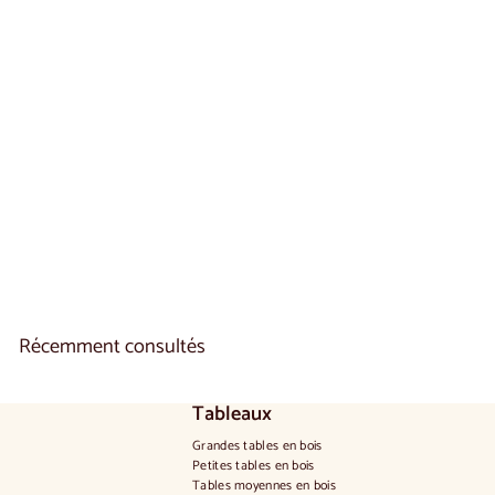
Miroir en chêne
rustique VELVET 80 |
LoftStory
€
€280
00
2
8
0
,
0
0
Récemment consultés
Tableaux
Grandes tables en bois
Petites tables en bois
Tables moyennes en bois