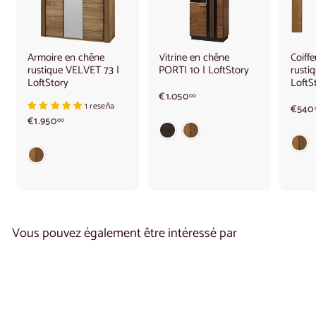
Armoire en chêne
Vitrine en chêne
Coiff
rustique VELVET 73 |
PORTI 10 | LoftStory
rusti
LoftStory
LoftS
€
€1.050
00
1 reseña
1
€540
€
€1.950
.
00
1
0
.
5
9
0
5
,
0
0
,
0
0
0
Vous pouvez également être intéressé par