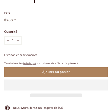
Prix
€280,00
Prix
€280
00
habituel
Quantité
-
+
Livraison en 5-8 semaines
Taxe incluse. Les
frais de port
sont calculés dans l'écran de paiement.
Ajouter au panier
Nous livrons dans tous les pays de l'UE