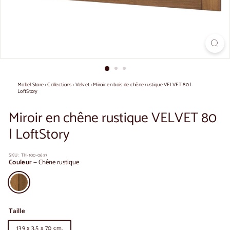
Mobel.Store
›
Collections
›
Velvet
›
Miroir en bois de chêne rustique VELVET 80 |
LoftStory
Miroir en chêne rustique VELVET 80
| LoftStory
SKU :
TH-100-0637
Couleur
—
Chêne rustique
Taille
139 x 3,5 x 70 cm.