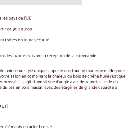
 les pays de l'UE
artir de 900 euros
t traités en toute sécurité
ans les 14 jours suivant la réception de la commande.
yle unique
un style unique, apporte une touche moderne et élégante
 votre salon en combinant la chaleur du bois de chêne huilé rustique
ier brossé.
Il s'agit d'une vitrine d'angle avec deux portes, celle du
e du bas en bois massif, avec des étagères de grande capacité à
DUIT
ec éléments en acier brossé.