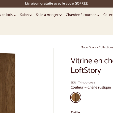
Livraison gratuite avec le code GOFREE
pause
des
s en bois
Salon
Salle à manger
Chambre à coucher
Collec
diapositives
Mobel.Store
›
Collection
Vitrine en c
LoftStory
SKU :
TH-100-0968
Couleur
—
Chêne rustique
Taille