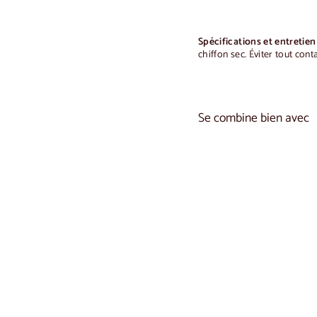
Spécifications et entretien
chiffon sec.
Éviter tout cont
Se combine bien avec
Vitrine en chêne rust
€1.800,0
€1.800
00