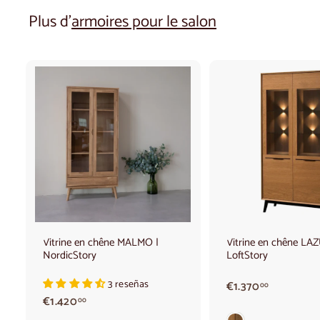
Plus d'
armoires pour le salon
A
j
o
u
t
e
r
a
u
p
a
Vitrine en chêne MALMO |
Vitrine en chêne LAZ
n
NordicStory
LoftStory
i
e
r
3 reseñas
€
€1.370
00
1
€
€1.420
00
.
1