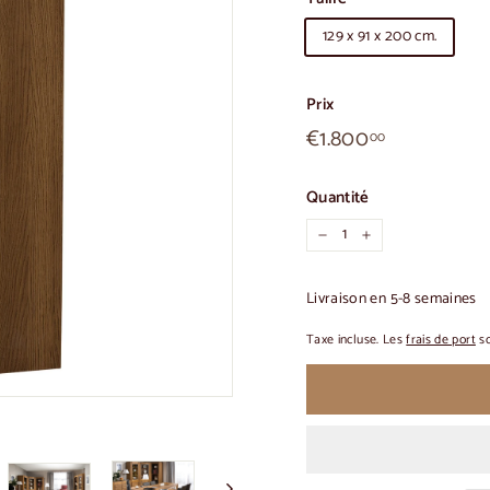
129 x 91 x 200 cm.
Prix
€1.800,00
Prix
€1.800
00
habituel
Quantité
-
+
Livraison en 5-8 semaines
Taxe incluse. Les
frais de port
so