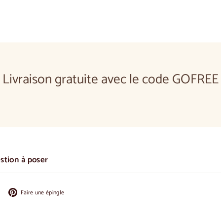
Livraison gratuite avec le code GOFREE
estion à poser
Partager
Épingler
Faire une épingle
sur
sur
Facebook
Pinterest