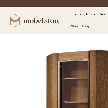
Accéder
directement
au
Chaises en bois
Table
contenu
M
o
Offres
Blog
b
e
l.
S
t
o
r
e