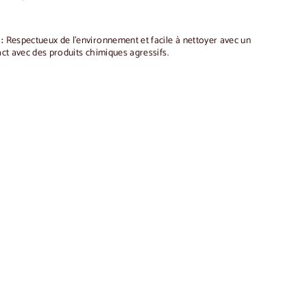
 :
Respectueux de l'environnement et facile à nettoyer avec un
act avec des produits chimiques agressifs.
Ajouter
au
panier
ique VELVET 16 | LoftStory
0