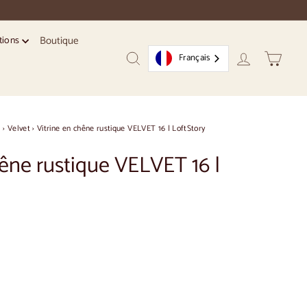
Boutique
tions
Français
Recherche
Compte
Chariot
s
›
Velvet
›
Vitrine en chêne rustique VELVET 16 | LoftStory
hêne rustique VELVET 16 |