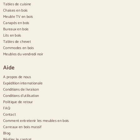
Tables de cuisine
Buffets en bois
Chaises en bois
Buffet d'entrée
Meuble TV en bois
Buffets de cuisine
Canapés en bois
Buffets modernes
Bureaux en bois
Buffets vintage
Buffets nordiques
Lits en bois
Buffets rustiques
Tables de chevet
Buffets design
Commodes en bois
Buffets hauts
Meubles du vendredi noir
Grands buffets
Petits buffets
Aide
Buffets étroits
Buffets blancs
A propos de nous
Buffets en noyer
Expédition internationale
Conditions de livraison
Confortable
Conditions d'utilisation
Politique de retour
Couettes
Commodes modernes
FAQ
Commodes rustiques
Contact
Commodes design
Comment entretenir les meubles en bois
Haut confortable
Carreaux en bois massif
Petites commodes
Blog
Grandes commodes
Résilier le contrat