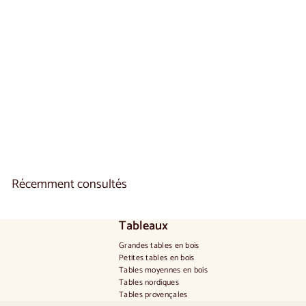
0
0
Table de salle à
manger fixe en bois
massif GOLF |
VESKOR
À
€940
00
De
p
a
r
t
i
Récemment consultés
r
d
e
€
Tableaux
9
4
Grandes tables en bois
0
Petites tables en bois
,
Tables moyennes en bois
0
Tables nordiques
0
Tables provençales