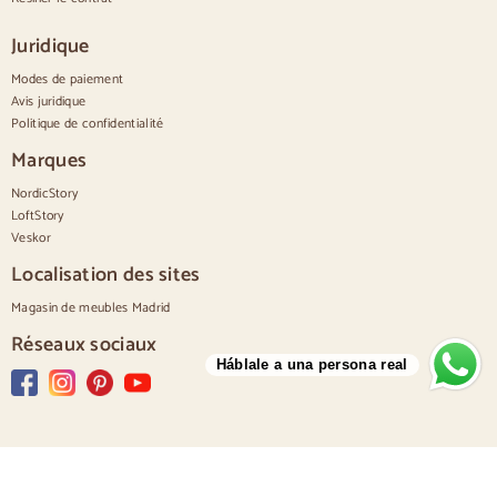
Commodes étroites
Commodes blanches
Juridique
Commodes en bois de noyer
Modes de paiement
Jeux
Avis juridique
Politique de confidentialité
Salle à manger
Salon
Marques
Chambre à coucher
NordicStory
LoftStory
Veskor
Localisation des sites
Magasin de meubles Madrid
Réseaux sociaux
Háblale a una persona real