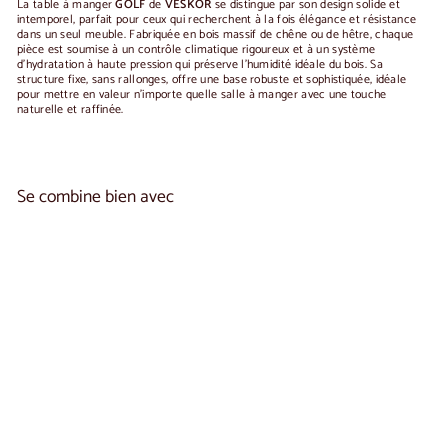
La table à manger
GOLF
de
VESKOR
se distingue par son design solide et
intemporel, parfait pour ceux qui recherchent à la fois élégance et résistance
dans un seul meuble. Fabriquée en bois massif de chêne ou de hêtre, chaque
pièce est soumise à un contrôle climatique rigoureux et à un système
d'hydratation à haute pression qui préserve l'humidité idéale du bois. Sa
structure fixe, sans rallonges, offre une base robuste et sophistiquée, idéale
pour mettre en valeur n’importe quelle salle à manger avec une touche
naturelle et raffinée.
Se combine bien avec
Ajouter au panier
Table de salle à manger fixe en bois massif GOLF |
VESKOR
À
€940
00
De
partir