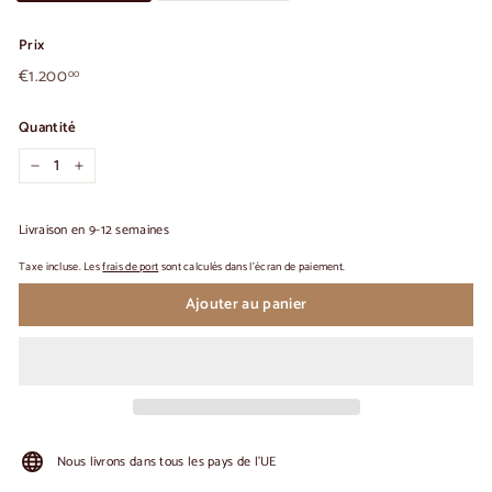
Prix
€1.200,00
Prix
€1.200
00
habituel
Quantité
-
+
Livraison en 9-12 semaines
Taxe incluse. Les
frais de port
sont calculés dans l'écran de paiement.
Ajouter au panier
Nous livrons dans tous les pays de l'UE