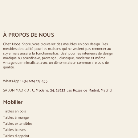
Tables scandinaves
Tables rustiques
Table pour 2 personnes
Tables pour 4 personnes
Table pour 6 personnes
Table pour 8 personnes
À PROPOS DE NOUS
Table pour 10 personnes
Table pour 12 personnes
Chez Mobel.Store, vous trouverez des meubles en bois design. Des
meubles de qualité pour les maisons qui ne veulent pas renoncer au
Chaises
style mais aussi à la fonctionnalité. Idéal pour les intérieurs de design
nordique ou scandinave, provençal, classique, moderne et même
Chaises rembourrées bleues
vintage ou minimaliste, avec un dénominateur commun : le bois de
Chaises rembourrées grises
qualité.
Chaises rembourrées vertes
Chaises classiques
WhatsApp :
+34 604 177 455
Chaises de style provençal
Chaises de style scandinave
SALON MADRID :
C. Módena, 24, 28232 Las Rozas de Madrid, Madrid
Sillas estilo vintage
Chaises de style rustique
Mobilier
Chaises de salle à manger beige
Tables en bois
Chaises de salle à manger blanches
Cuisine en bois silas
Tables à manger
Chaises de bureau
Tables extensibles
Tables basses
Buffets
Tables d'appoint