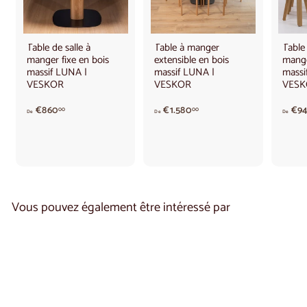
Table de salle à
Table à manger
Table 
manger fixe en bois
extensible en bois
mange
massif LUNA |
massif LUNA |
massi
VESKOR
VESKOR
VESK
A
A
€860
€1.580
€9
00
00
De
De
De
p
p
a
a
r
r
t
t
i
i
r
r
d
d
Vous pouvez également être intéressé par
e
e
€
€
8
1
6
.
0
5
,
8
0
0
0
,