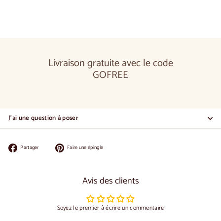
de
€940,00
Livraison gratuite avec le code
GOFREE
J'ai une question à poser
Partager
Épingler
Partager
Faire une épingle
sur
sur
Facebook
Pinterest
Avis des clients
Soyez le premier à écrire un commentaire