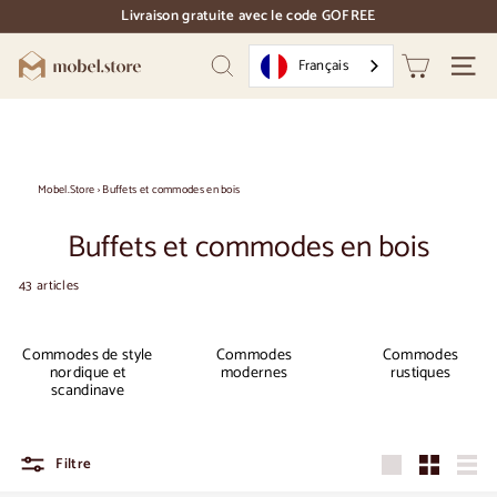
Accéder
Livraison gratuite avec le code GOFREE
directement
pause
au
des
M
contenu
Français
diapositives
Recherche
Naviga
o
b
e
l.
Mobel.Store
›
Buffets et commodes en bois
S
Buffets et commodes en bois
t
o
43 articles
r
e
Commodes de style
Commodes
Commodes
nordique et
modernes
rustiques
scandinave
Filtre
Grandes
Petit
Liste