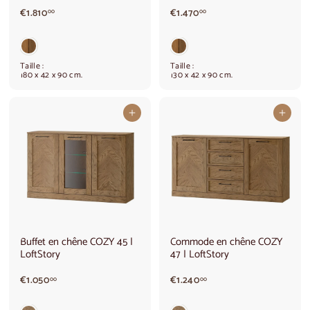
€
€
€1.810
€1.470
00
00
1
1
.
.
8
4
1
7
Taille :
Taille :
0
0
180 x 42 x 90 cm.
130 x 42 x 90 cm.
,
,
0
0
0
0
Ajouter au panier
Ajouter au panier
Buffet en chêne COZY 45 |
Commode en chêne COZY
LoftStory
47 | LoftStory
€
€
€1.050
€1.240
00
00
1
1
.
.