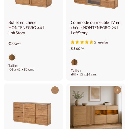
Buffet en chêne
Commode ou meuble TV en
MONTENEGRO 44 |
chêne MONTENEGRO 26 |
LoftStory
LoftStory
2 reseñas
€
€770
00
€
7
€840
00
8
7
4
0
0
,
Taille :
,
0
108 x 42 x 87 cm.
Taille :
0
0
180 x 42 x 59 cm.
0
Ajouter au panier
Ajouter au panier